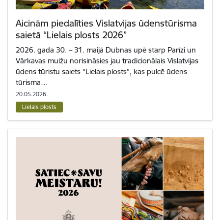
Aicinām piedalīties Vislatvijas ūdenstūrisma
saietā “Lielais plosts 2026”
2026. gada 30. – 31. maijā Dubnas upē starp Parīzi un
Vārkavas muižu norisināsies jau tradicionālais Vislatvijas
ūdens tūristu saiets “Lielais plosts”, kas pulcē ūdens
tūrisma…
20.05.2026.
Lielais plosts