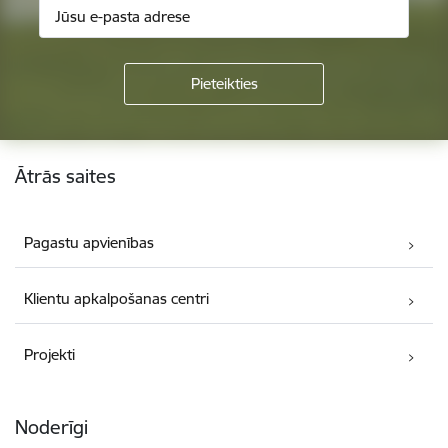
Kājene
Ātrās saites
Pagastu apvienības
Klientu apkalpošanas centri
Projekti
Noderīgi