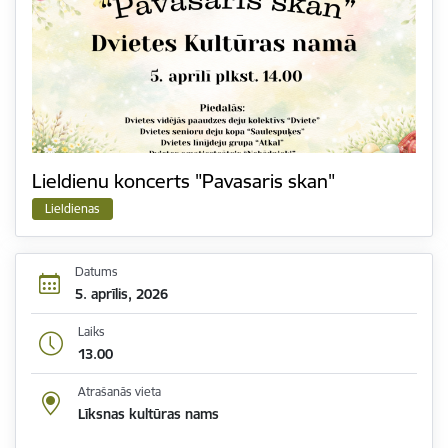
Lieldienu koncerts "Pavasaris skan"
Lieldienas
Datums
5. aprīlis, 2026
Laiks
13.00
Atrašanās vieta
Līksnas kultūras nams