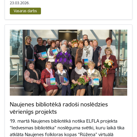
23.03.2026.
Vasaras darbs
Naujenes bibliotēkā radoši noslēdzies
vērienīgs projekts
19. martā Naujenes bibliotēkā notika ELFLA projekta
“Iedvesmas bibliotēka” noslēguma svētki, kuru laikā tika
atklāta Naujenes folkloras kopas “Rūžeņa” virtuālā