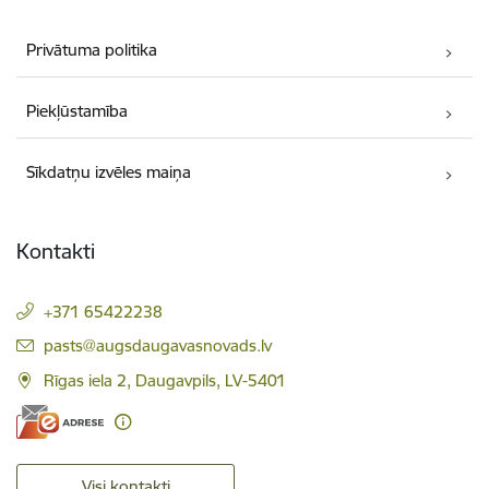
Privātuma politika
Piekļūstamība
Sīkdatņu izvēles maiņa
Kontakti
+371 65422238
E-pasts:
pasts@augsdaugavasnovads.lv
Rīgas iela 2, Daugavpils, LV-5401
Visi kontakti