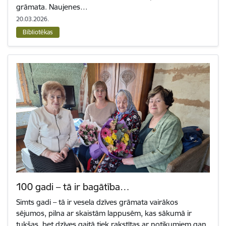
grāmata. Naujenes…
20.03.2026.
Bibliotēkas
100 gadi – tā ir bagātība…
Simts gadi – tā ir vesela dzīves grāmata vairākos
sējumos, pilna ar skaistām lappusēm, kas sākumā ir
tukšas, bet dzīves gaitā tiek rakstītas ar notikumiem gan