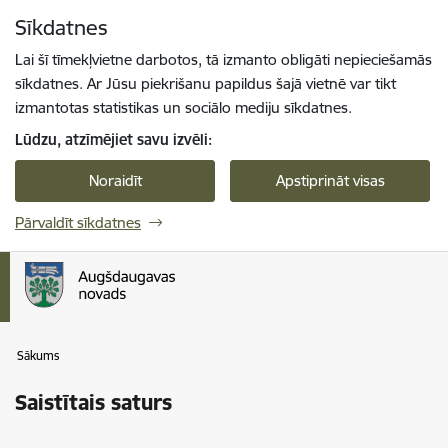
Pāriet uz lapas saturu
Sīkdatnes
Spied
lai meklētu
Enter
Lai šī tīmekļvietne darbotos, tā izmanto obligāti nepieciešamās
sīkdatnes. Ar Jūsu piekrišanu papildus šajā vietnē var tikt
izmantotas statistikas un sociālo mediju sīkdatnes.
Lūdzu, atzīmējiet savu izvēli:
Noraidīt
Apstiprināt visas
Pārvaldīt sīkdatnes
Sākums
Saistītais saturs