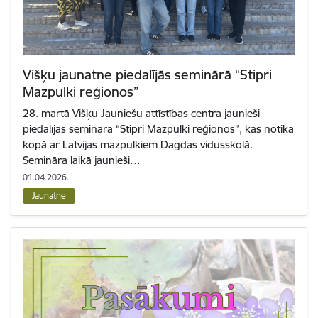
Višķu jaunatne piedalījās seminārā “Stipri
Mazpulki reģionos”
28. martā Višķu Jauniešu attīstības centra jaunieši
piedalījās seminārā “Stipri Mazpulki reģionos”, kas notika
kopā ar Latvijas mazpulkiem Dagdas vidusskolā.
Semināra laikā jaunieši…
01.04.2026.
Jaunatne