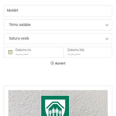
Meklēt
Tēmu sadaļas
Satura veids
Datums no
Datums līdz
Aizvērt