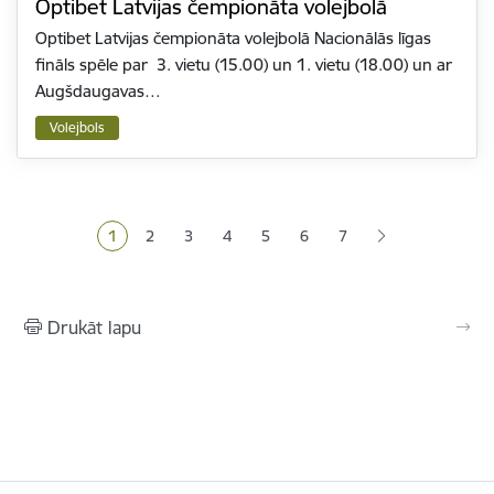
Optibet Latvijas čempionāta volejbolā
Optibet Latvijas čempionāta volejbolā Nacionālās līgas
fināls spēle par 3. vietu (15.00) un 1. vietu (18.00) un ar
Augšdaugavas…
Volejbols
Lapošana
1
2
3
4
5
6
7
Pašreizējā lapa
Lapa
Lapa
Lapa
Lapa
Lapa
Drukāt lapu