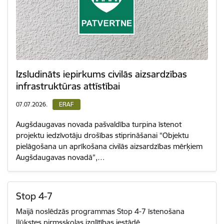
Izsludināts iepirkums civilās aizsardzības
infrastruktūras attīstībai
07.07.2026.
ERAF
Augšdaugavas novada pašvaldība turpina īstenot
projektu iedzīvotāju drošības stiprināšanai “Objektu
pielāgošana un aprīkošana civilās aizsardzības mērķiem
Augšdaugavas novadā”,…
Stop 4-7
Maijā noslēdzās programmas Stop 4-7 īstenošana
Ilūkstes pirmsskolas izglītības iestādē