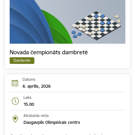
Novada čempionāts dambretē
Dambrete
Datums
6. aprīlis, 2026
Laiks
15.00
Atrašanās vieta
Daugavpils Olimpiskais centrs