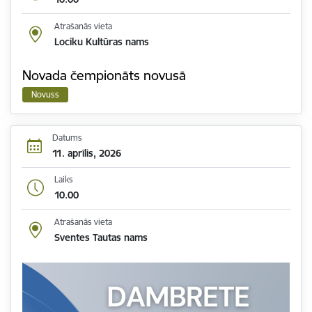
Atrašanās vieta
Lociku Kultūras nams
Novada čempionāts novusā
Novuss
Datums
11. aprīlis, 2026
Laiks
10.00
Atrašanās vieta
Sventes Tautas nams