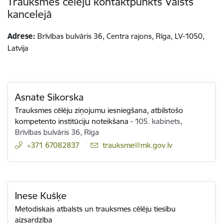
Trauksmes cēlēju kontaktpunkts Valsts
kancelejā
Adrese:
Brīvības bulvāris 36, Centra rajons, Rīga, LV-1050,
Latvija
Asnate Sikorska
Trauksmes cēlēju ziņojumu iesniegšana, atbilstošo
kompetento institūciju noteikšana
-
105. kabinets,
Brīvības bulvāris 36, Rīga
+371 67082837
E-pasts:
trauksme@mk.gov.lv
Inese Kušķe
Metodiskais atbalsts un trauksmes cēlēju tiesību
aizsardzība