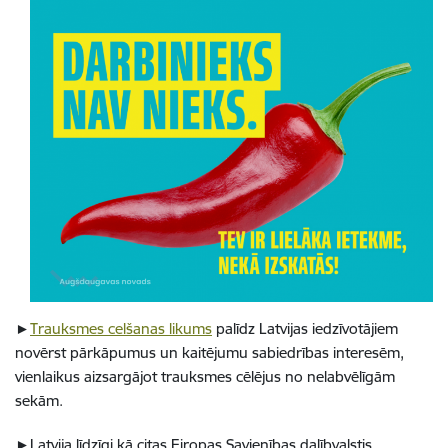
►
Trauksmes celšanas likums
palīdz Latvijas iedzīvotājiem
novērst pārkāpumus un kaitējumu sabiedrības interesēm,
vienlaikus aizsargājot trauksmes cēlējus no nelabvēlīgām
sekām.
►Latvija līdzīgi kā citas Eiropas Savienības dalībvalstis