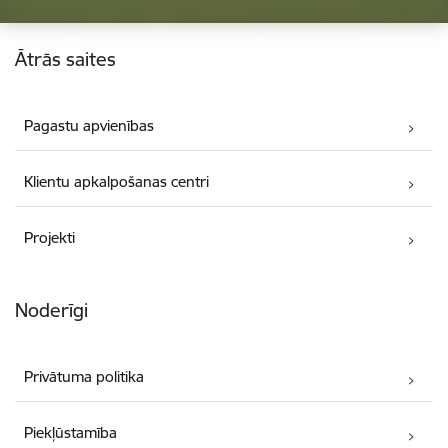
Kājene
Ātrās saites
Pagastu apvienības
Klientu apkalpošanas centri
Projekti
Noderīgi
Privātuma politika
Piekļūstamība