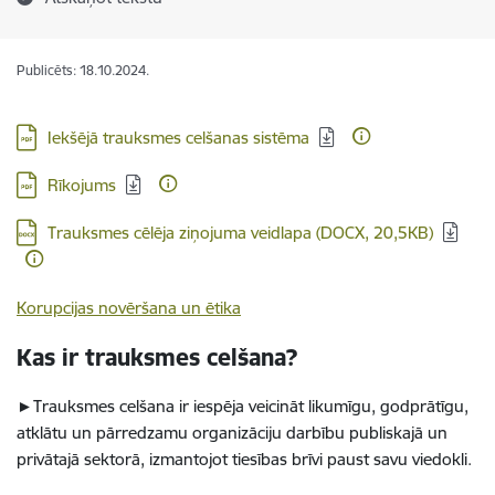
Publicēts: 18.10.2024.
Lejupielādēt:
Iekšējā trauksmes celšanas sistēma
Lejupielādēt:
Rīkojums
Lejupielādēt:
Trauksmes cēlēja ziņojuma veidlapa (DOCX, 20,5KB)
Korupcijas novēršana un ētika
Kas ir trauksmes celšana?
►Trauksmes celšana ir iespēja veicināt likumīgu, godprātīgu,
atklātu un pārredzamu organizāciju darbību publiskajā un
privātajā sektorā, izmantojot tiesības brīvi paust savu viedokli.