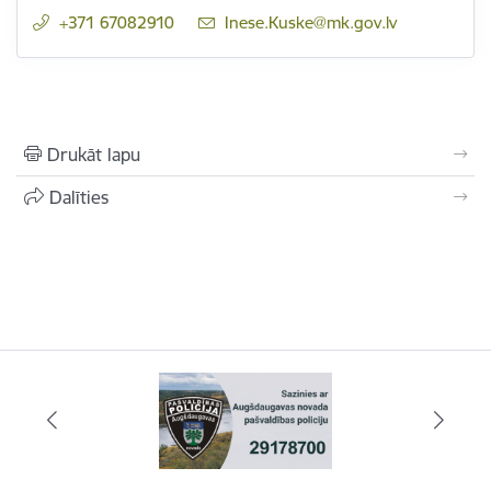
+371 67082910
E-pasts:
Inese.Kuske@mk.gov.lv
Drukāt lapu
Dalīties