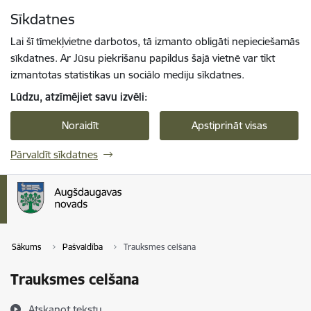
Pāriet uz lapas saturu
Sīkdatnes
Spied
lai meklētu
Enter
Lai šī tīmekļvietne darbotos, tā izmanto obligāti nepieciešamās
sīkdatnes. Ar Jūsu piekrišanu papildus šajā vietnē var tikt
izmantotas statistikas un sociālo mediju sīkdatnes.
Lūdzu, atzīmējiet savu izvēli:
Noraidīt
Apstiprināt visas
Pārvaldīt sīkdatnes
Sākums
Pašvaldība
Trauksmes celšana
Trauksmes celšana
Atskaņot tekstu