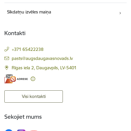
Sīkdatņu izvēles maiņa
Kontakti
+371 65422238
E-pasts:
pasts@augsdaugavasnovads.lv
Rīgas iela 2, Daugavpils, LV-5401
Visi kontakti
Sekojiet mums