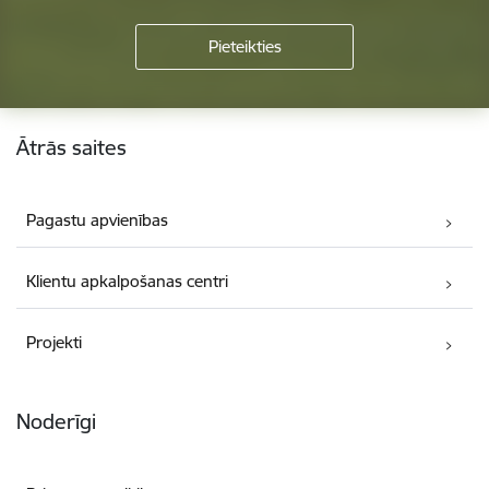
Kājene
Ātrās saites
Pagastu apvienības
Klientu apkalpošanas centri
Projekti
Noderīgi