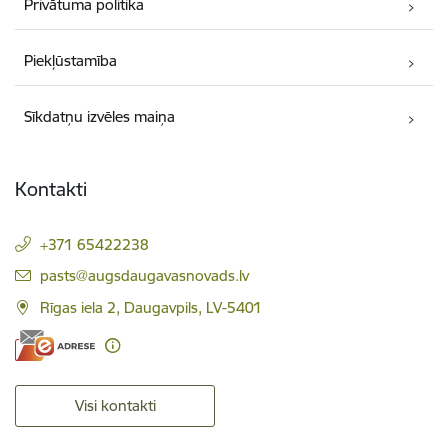
Privātuma politika
Piekļūstamība
Sīkdatņu izvēles maiņa
Kontakti
+371 65422238
E-pasts:
pasts@augsdaugavasnovads.lv
Rīgas iela 2, Daugavpils, LV-5401
Visi kontakti