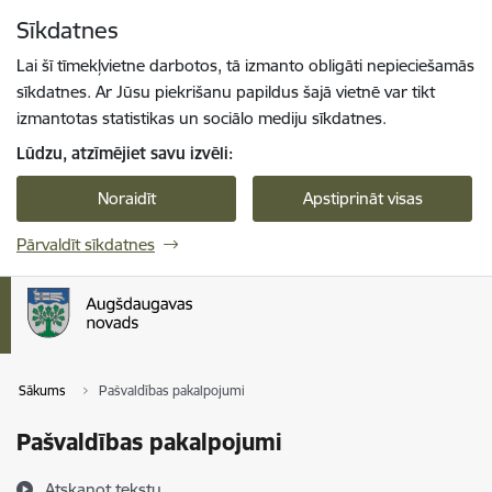
Pāriet uz lapas saturu
Sīkdatnes
Spied
lai meklētu
Enter
Lai šī tīmekļvietne darbotos, tā izmanto obligāti nepieciešamās
sīkdatnes. Ar Jūsu piekrišanu papildus šajā vietnē var tikt
izmantotas statistikas un sociālo mediju sīkdatnes.
Lūdzu, atzīmējiet savu izvēli:
Noraidīt
Apstiprināt visas
Pārvaldīt sīkdatnes
Sākums
Pašvaldības pakalpojumi
Pašvaldības pakalpojumi
Atskaņot tekstu