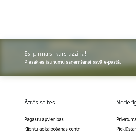
Esi pirmais, kurš uzzina!
Piesakies jaunumu saņemšanai savā e-pastā.
Kājene
Ātrās saites
Noderīg
Pagastu apvienības
Privātuma
Klientu apkalpošanas centri
Piekļūsta