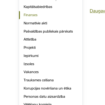
Kapitālsabiedrības
Daugavp
Finanses
Normatīvie akti
Pašvaldības publiskais pārskats
Attīstība
Projekti
Iepirkumi
Izsoles
Vakances
Trauksmes celšana
Korupcijas novēršana un ētika
Personas datu aizsardzība
Vēlēšanu komisija