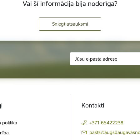
Vai šī informācija bija noderīga?
Sniegt atsauksmi
i
Kontakti
 politika
+371 65422238
E-pasts:
pasts@augsdaugavasno
mība