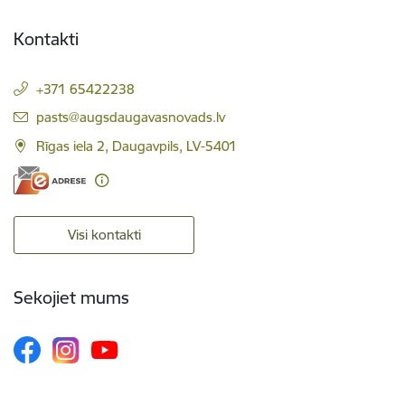
Kontakti
+371 65422238
E-pasts:
pasts@augsdaugavasnovads.lv
Rīgas iela 2, Daugavpils, LV-5401
Visi kontakti
Sekojiet mums