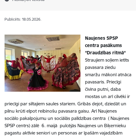
Publicēts: 18.05.2026.
Naujenes SPSP
centra pasākums
“Draudzības ritmā“
Straujiem soļiem ietīts
pavasara ziedu
smaržu mākonī atnāca
pavasaris. Priecīgi
čivina putni, daba
mostas un arī cilvēki ir
priecīgi par siltajiem saules stariem. Gribās dejot, dziedāt un
pilnu krūti elpot reibinošu pavasara gaisu. Arī Naujenes
sociālo pakalpojumu un sociālās palīdzības centra ( Naujenes
SPSP centrs) zālē 6. maijā pulcējās Naujenes un Biķernieku
pagastu aktīvie seniori un personas ar īpašām vajadzībām