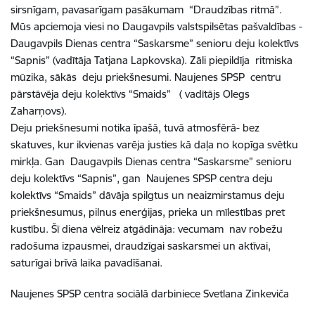
sirsnīgam, pavasarīgam pasākumam “Draudzības ritmā”.
Mūs apciemoja viesi no Daugavpils valstspilsētas pašvaldības -
Daugavpils Dienas centra “Saskarsme” senioru deju kolektīvs
“Sapnis” (vadītāja Tatjana Lapkovska). Zāli piepildīja ritmiska
mūzika, sākās deju priekšnesumi. Naujenes SPSP centru
pārstāvēja deju kolektīvs “Smaids” ( vadītājs Olegs
Zaharņovs).
Deju priekšnesumi notika īpašā, tuvā atmosfērā- bez
skatuves, kur ikvienas varēja justies kā daļa no kopīga svētku
mirkļa. Gan Daugavpils Dienas centra “Saskarsme” senioru
deju kolektīvs “Sapnis”, gan Naujenes SPSP centra deju
kolektīvs “Smaids” dāvāja spilgtus un neaizmirstamus deju
priekšnesumus, pilnus enerģijas, prieka un mīlestības pret
kustību. Šī diena vēlreiz atgādināja: vecumam nav robežu
radošuma izpausmei, draudzīgai saskarsmei un aktīvai,
saturīgai brīvā laika pavadīšanai.
Naujenes SPSP centra sociālā darbiniece Svetlana Zinkeviča