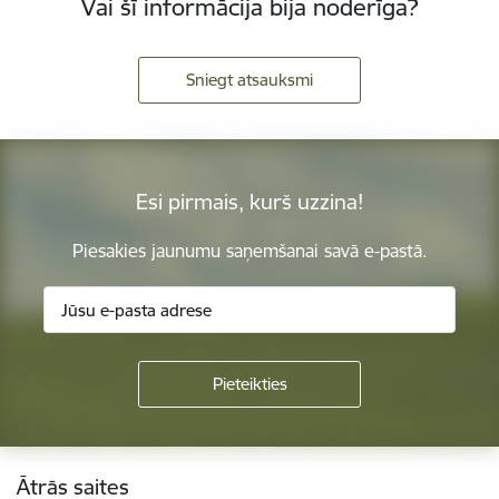
Vai šī informācija bija noderīga?
Sniegt atsauksmi
Esi pirmais, kurš uzzina!
Piesakies jaunumu saņemšanai savā e-pastā.
Kājene
Ātrās saites