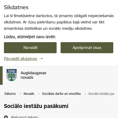
Pāriet uz lapas saturu
Sīkdatnes
Spied
lai meklētu
Enter
Lai šī tīmekļvietne darbotos, tā izmanto obligāti nepieciešamās
sīkdatnes. Ar Jūsu piekrišanu papildus šajā vietnē var tikt
izmantotas statistikas un sociālo mediju sīkdatnes.
Lūdzu, atzīmējiet savu izvēli:
Noraidīt
Apstiprināt visas
Pārvaldīt sīkdatnes
Sākums
Novads
Sociālais darbs un veselība
Sociālo iestāžu pas
Sociālo iestāžu pasākumi
Atskaņot tekstu