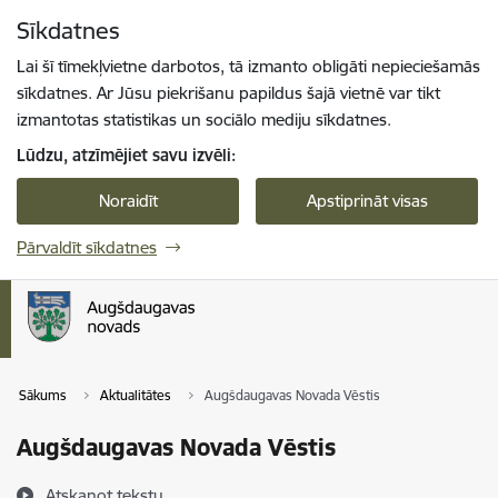
Pāriet uz lapas saturu
Sīkdatnes
Spied
lai meklētu
Enter
Lai šī tīmekļvietne darbotos, tā izmanto obligāti nepieciešamās
sīkdatnes. Ar Jūsu piekrišanu papildus šajā vietnē var tikt
izmantotas statistikas un sociālo mediju sīkdatnes.
Lūdzu, atzīmējiet savu izvēli:
Noraidīt
Apstiprināt visas
Pārvaldīt sīkdatnes
Sākums
Aktualitātes
Augšdaugavas Novada Vēstis
Augšdaugavas Novada Vēstis
Atskaņot tekstu