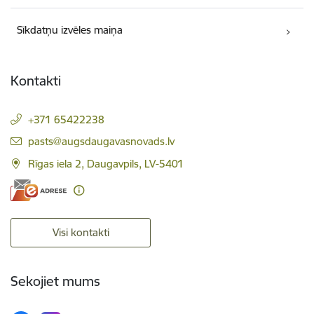
Sīkdatņu izvēles maiņa
Kontakti
+371 65422238
E-pasts:
pasts@augsdaugavasnovads.lv
Rīgas iela 2, Daugavpils, LV-5401
Visi kontakti
Sekojiet mums