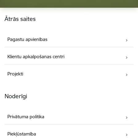
Kājene
Ātrās saites
Pagastu apvienības
Klientu apkalpošanas centri
Projekti
Noderīgi
Privātuma politika
Piekļūstamība