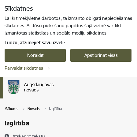
Pāriet uz lapas saturu
Sīkdatnes
Spied
lai meklētu
Enter
Lai šī tīmekļvietne darbotos, tā izmanto obligāti nepieciešamās
sīkdatnes. Ar Jūsu piekrišanu papildus šajā vietnē var tikt
izmantotas statistikas un sociālo mediju sīkdatnes.
Lūdzu, atzīmējiet savu izvēli:
Noraidīt
Apstiprināt visas
Pārvaldīt sīkdatnes
Sākums
Novads
Izglītība
Izglītība
Atskaņot tekstu