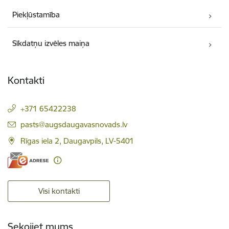
Piekļūstamība
Sīkdatņu izvēles maiņa
Kontakti
+371 65422238
E-pasts:
pasts@augsdaugavasnovads.lv
Rīgas iela 2, Daugavpils, LV-5401
Visi kontakti
Sekojiet mums