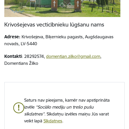
Krivošejevas vecticībnieku lūgšanu nams
Adrese:
Krivošejeva, Biķernieku pagasts, Augšdaugavas
novads, LV-5440
Kontakti
: 28292574,
domentian.zilko@gmail.com
,
Domentians Žilko
Saturs nav pieejams, kamēr nav apstiprināta
izvēle
“Sociālo mediju un trešo pušu
sīkdatnes”
. Sīkdatņu izvēles maiņu Jūs varat
veikt lapā
Sīkdatnes
.