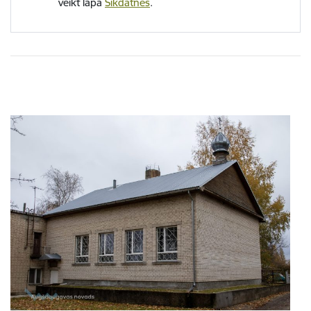
veikt lapā
Sīkdatnes
.