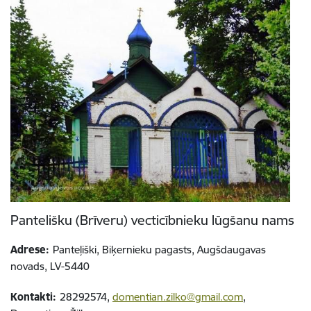
Pantelišku (Brīveru) vecticībnieku lūgšanu nams
Adrese:
Panteļiški, Biķernieku pagasts, Augšdaugavas
novads, LV-5440
Kontakti:
28292574,
domentian.zilko@gmail.com
,