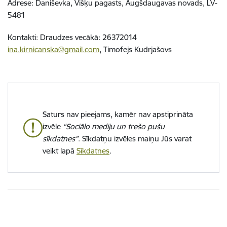
Adrese: Daniševka, Višķu pagasts, Augšdaugavas novads, LV-
5481
Kontakti: Draudzes vecākā: 26372014
ina.kirnicanska@gmail.com
, Timofejs Kudrjašovs
Saturs nav pieejams, kamēr nav apstiprināta
izvēle
“Sociālo mediju un trešo pušu
sīkdatnes”
. Sīkdatņu izvēles maiņu Jūs varat
veikt lapā
Sīkdatnes
.