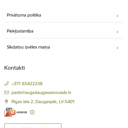
Privātuma politika
Piekļūstamība
Sīkdatņu izvēles maiņa
Kontakti
+371 65422238
E-pasts:
pasts@augsdaugavasnovads.lv
Rīgas iela 2, Daugavpils, LV-5401