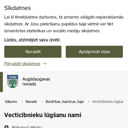
Pāriet uz lapas saturu
Sīkdatnes
Spied
lai meklētu
Enter
Lai šī tīmekļvietne darbotos, tā izmanto obligāti nepieciešamās
sīkdatnes. Ar Jūsu piekrišanu papildus šajā vietnē var tikt
izmantotas statistikas un sociālo mediju sīkdatnes.
Lūdzu, atzīmējiet savu izvēli:
Noraidīt
Apstiprināt visas
Pārvaldīt sīkdatnes
Sākums
Novads
Biedrības, baznīcas, kapi
Vecticībnieku lūgšanu
Vecticībnieku lūgšanu nami
Atskaņot tekstu