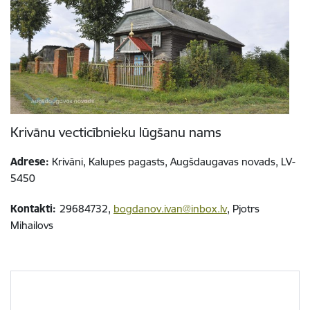
Krivānu vecticībnieku lūgšanu nams
Adrese:
Krivāni, Kalupes pagasts, Augšdaugavas novads, LV-
5450
Kontakti:
29684732,
bogdanov.ivan@inbox.lv
, Pjotrs
Mihailovs