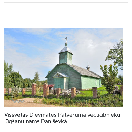
Vissvētās Dievmātes Patvēruma vecticībnieku
lūgšanu nams Daniševkā