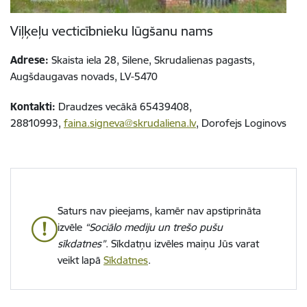
Viļķeļu vecticībnieku lūgšanu nams
Adrese:
Skaista iela 28, Silene, Skrudalienas pagasts,
Augšdaugavas novads, LV-5470
Kontakti:
Draudzes vecākā 65439408,
28810993,
faina.signeva@skrudaliena.lv
, Dorofejs Loginovs
Saturs nav pieejams, kamēr nav apstiprināta
izvēle
“Sociālo mediju un trešo pušu
sīkdatnes”
. Sīkdatņu izvēles maiņu Jūs varat
veikt lapā
Sīkdatnes
.