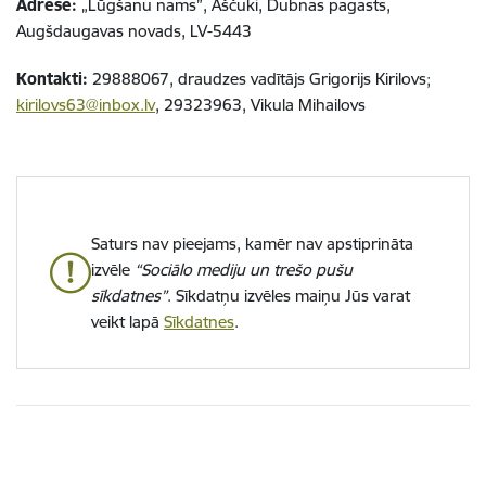
Adrese:
„Lūgšanu nams”, Aščuki, Dubnas pagasts,
Augšdaugavas novads, LV-5443
Kontakti:
29888067, draudzes vadītājs Grigorijs Kirilovs;
kirilovs63@inbox.lv
, 29323963, Vikula Mihailovs
Saturs nav pieejams, kamēr nav apstiprināta
izvēle
“Sociālo mediju un trešo pušu
sīkdatnes”
. Sīkdatņu izvēles maiņu Jūs varat
veikt lapā
Sīkdatnes
.