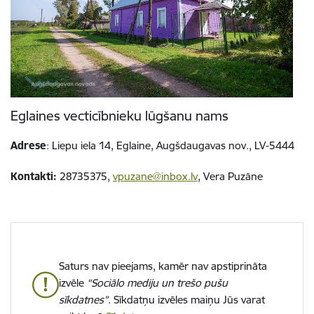
Eglaines vecticībnieku lūgšanu nams
Adrese
: Liepu iela 14, Eglaine, Augšdaugavas nov., LV-5444
Kontakti:
28735375,
vpuzane@inbox.lv
, Vera Puzāne
Saturs nav pieejams, kamēr nav apstiprināta
izvēle
“Sociālo mediju un trešo pušu
sīkdatnes”
. Sīkdatņu izvēles maiņu Jūs varat