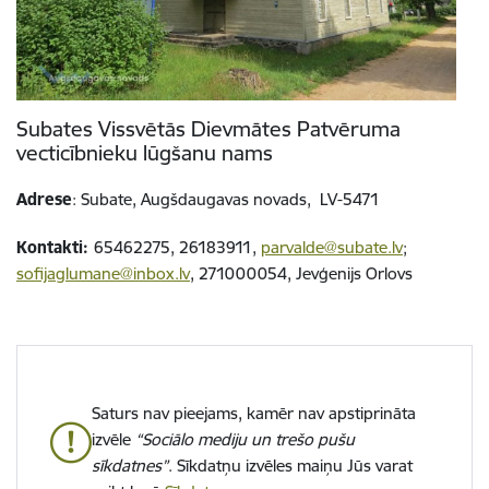
Subates Vissvētās Dievmātes Patvēruma
vecticībnieku lūgšanu nams
Adrese
: Subate, Augšdaugavas novads, LV-5471
Kontakti:
65462275, 26183911,
parvalde@subate.lv
;
sofijaglumane@inbox.lv
, 271000054, Jevģenijs Orlovs
Saturs nav pieejams, kamēr nav apstiprināta
izvēle
“Sociālo mediju un trešo pušu
sīkdatnes”
. Sīkdatņu izvēles maiņu Jūs varat