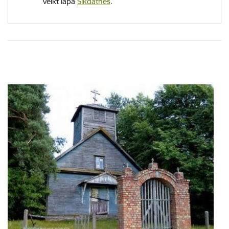
veikt lapā
Sīkdatnes
.