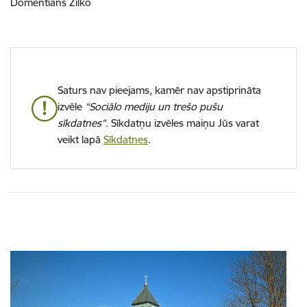
Domentians Žilko
Saturs nav pieejams, kamēr nav apstiprināta
izvēle
“Sociālo mediju un trešo pušu
sīkdatnes”
. Sīkdatņu izvēles maiņu Jūs varat
veikt lapā
Sīkdatnes
.