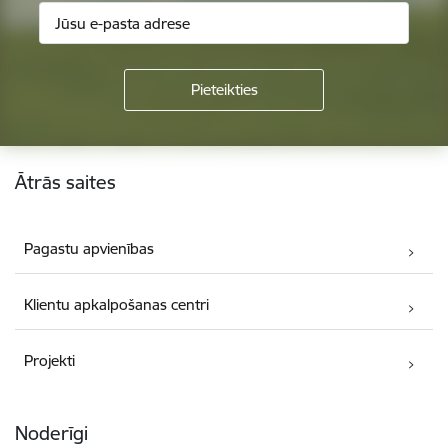
Kājene
Ātrās saites
Pagastu apvienības
Klientu apkalpošanas centri
Projekti
Noderīgi