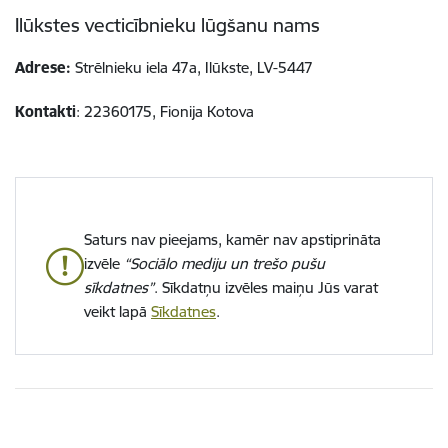
Ilūkstes vecticībnieku lūgšanu nams
Adrese:
Strēlnieku iela 47a, Ilūkste, LV-5447
Kontakti
: 22360175, Fionija Kotova
Saturs nav pieejams, kamēr nav apstiprināta
izvēle
“Sociālo mediju un trešo pušu
sīkdatnes”
. Sīkdatņu izvēles maiņu Jūs varat
veikt lapā
Sīkdatnes
.