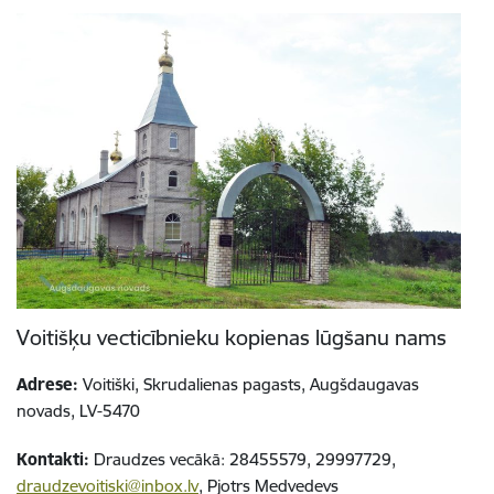
Voitišķu vecticībnieku kopienas lūgšanu nams
Adrese:
Voitiški, Skrudalienas pagasts, Augšdaugavas
novads, LV-5470
Kontakti:
Draudzes vecākā: 28455579, 29997729,
draudzevoitiski@inbox.lv
, Pjotrs Medvedevs