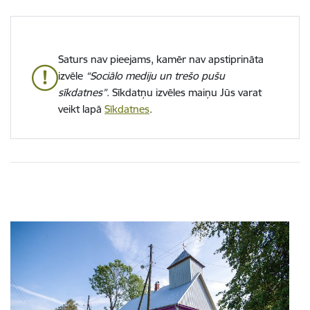
Saturs nav pieejams, kamēr nav apstiprināta
izvēle
“Sociālo mediju un trešo pušu
sīkdatnes”
. Sīkdatņu izvēles maiņu Jūs varat
veikt lapā
Sīkdatnes
.