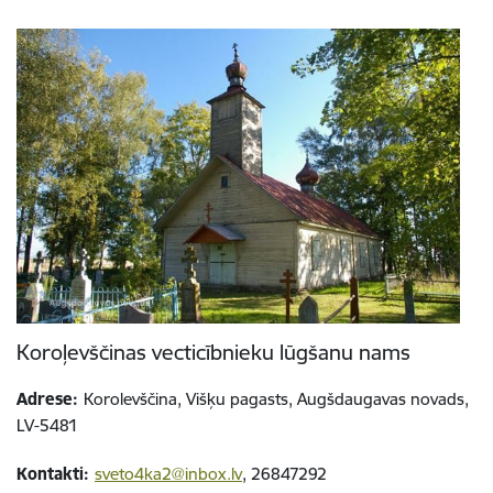
Koroļevščinas vecticībnieku lūgšanu nams
Adrese:
Korolevščina, Višķu pagasts, Augšdaugavas novads,
LV-5481
Kontakti:
sveto4ka2@inbox.lv
, 26847292