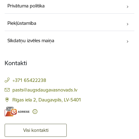
Privātuma politika
Piekļūstamība
Sīkdatņu izvēles maiņa
Kontakti
+371 65422238
E-pasts:
pasts@augsdaugavasnovads.lv
Rīgas iela 2, Daugavpils, LV-5401
Visi kontakti