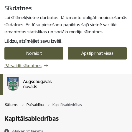
Pāriet uz lapas saturu
Sīkdatnes
Spied
lai meklētu
Enter
Lai šī tīmekļvietne darbotos, tā izmanto obligāti nepieciešamās
sīkdatnes. Ar Jūsu piekrišanu papildus šajā vietnē var tikt
izmantotas statistikas un sociālo mediju sīkdatnes.
Lūdzu, atzīmējiet savu izvēli:
Noraidīt
Apstiprināt visas
Pārvaldīt sīkdatnes
Sākums
Pašvaldība
Kapitālsabiedrības
Kapitālsabiedrības
Atskaņot tekstu