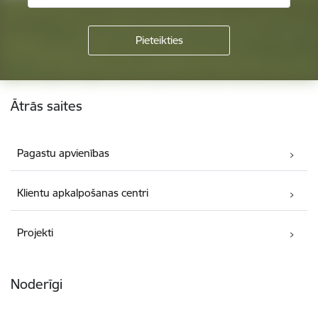
Kājene
Ātrās saites
Pagastu apvienības
Klientu apkalpošanas centri
Projekti
Noderīgi