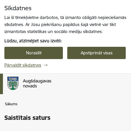
Pāriet uz lapas saturu
Sīkdatnes
Spied
lai meklētu
Enter
Lai šī tīmekļvietne darbotos, tā izmanto obligāti nepieciešamās
sīkdatnes. Ar Jūsu piekrišanu papildus šajā vietnē var tikt
izmantotas statistikas un sociālo mediju sīkdatnes.
Lūdzu, atzīmējiet savu izvēli:
Noraidīt
Apstiprināt visas
Pārvaldīt sīkdatnes
Sākums
Saistītais saturs