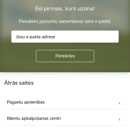
Esi pirmais, kurš uzzina!
Piesakies jaunumu saņemšanai savā e-pastā.
Kājene
Ātrās saites
Pagastu apvienības
Klientu apkalpošanas centri