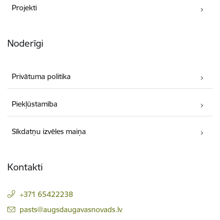
Projekti
Noderīgi
Privātuma politika
Piekļūstamība
Sīkdatņu izvēles maiņa
Kontakti
+371 65422238
E-pasts:
pasts@augsdaugavasnovads.lv