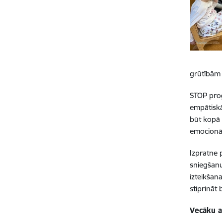
grūtībām 
STOP prog
empātiskā
būt kopā 
emocionālā
Izpratne 
sniegšanu
izteikšana
stiprināt
Vecāku a