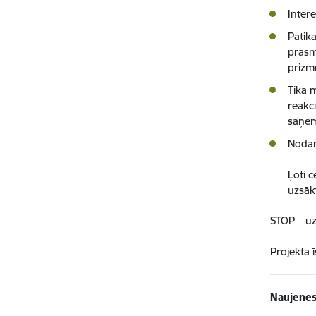
Inter
Patik
prasm
prizm
Tika m
reakc
saņem
Nodar
Ļoti 
uzsāk
STOP – uz
Projekta 
Naujenes