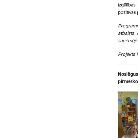
izglītība
pozitīvas
Programm
atbalsta 
saņēmēji i
Projekta
Noslēgus
pirmsskol