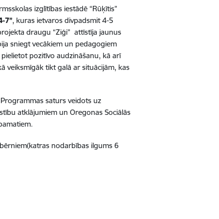
sskolas izglītības iestādē “Rūķītis”
4-7”
, kuras ietvaros divpadsmit 4-5
rojekta draugu “Ziģi” attīstīja jaunus
ija sniegt vecākiem un pedagogiem
pielietot pozitīvo audzināšanu, kā arī
veiksmīgāk tikt galā ar situācijām, kas
. Programmas saturs veidots uz
stību atklājumiem un Oregonas Sociālās
 pamatiem.
bērniem(katras nodarbības ilgums 6