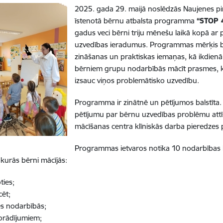
2025. gada 29. maijā noslēdzās Naujenes pirm
īstenotā bērnu atbalsta programma
“STOP 
gadus veci bērni triju mēnešu laikā kopā ar p
uzvedības ieradumus. Programmas mērķis b
zināšanas un praktiskas iemaņas, kā ikdienā 
bērniem grupu nodarbībās mācīt prasmes, kā 
izsauc viņos problemātisko uzvedību.
Programma ir zinātnē un pētījumos balstīta
pētījumu par bērnu uzvedības problēmu attī
mācīšanas centra klīniskās darba pieredzes
Programmas ietvaros notika 10 nodarbības 
 kurās bērni mācījās:
ties;
ēt;
ies nodarbībās;
orādījumiem;