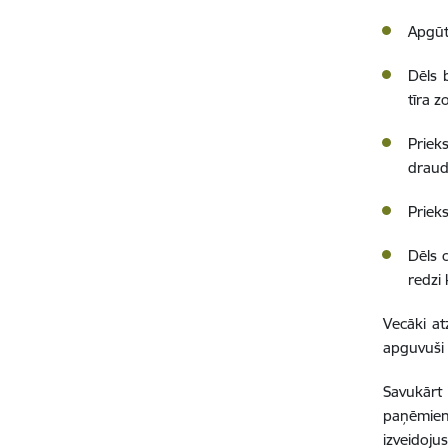
Apgūt
Dēls 
tīra z
Priek
draud
Priek
Dēls 
redzi
Vecāki at
apguvuši 
Savukārt 
paņēmien
izveidoj