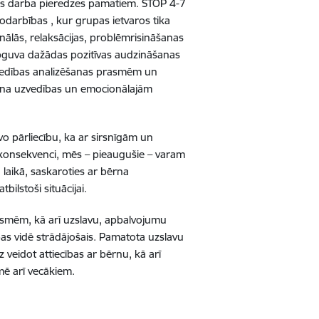
ās darba pieredzes pamatiem. STOP 4-7
odarbības , kur grupas ietvaros tika
ālās, relaksācijas, problēmrisināšanas
apguva dažādas pozitīvas audzināšanas
zvedības analizēšanas prasmēm un
ērna uzvedības un emocionālajām
o pārliecību, ka ar sirsnīgām un
konsekvenci, mēs – pieaugušie – varam
 laikā, saskaroties ar bērna
bilstoši situācijai.
smēm, kā arī uzslavu, apbalvojumu
ības vidē strādājošais. Pamatota uzslavu
z veidot attiecības ar bērnu, kā arī
mē arī vecākiem.