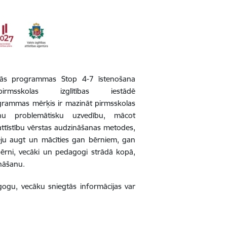
zās programmas Stop 4-7 īstenošana
irmsskolas izglītības iestādē
grammas mērķis ir mazināt pirmsskolas
u problemātisku uzvedību, mācot
ttīstību vērstas audzināšanas metodes,
ēju augt un mācīties gan bērniem, gan
bērni, vecāki un pedagogi strādā kopā,
nāšanu.
gu, vecāku sniegtās informācijas var