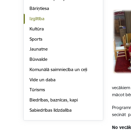
Bāriņtiesa
Izglītība
Kultūra
Sports
Jaunatne
Būvvalde
Komunālā saimniecība un ceļi
Vide un daba
vecākiem 
Tūrisms
mācot bē
Biedrības, baznīcas, kapi
Programm
Sabiedrības līdzdalība
secināt p
No vecā