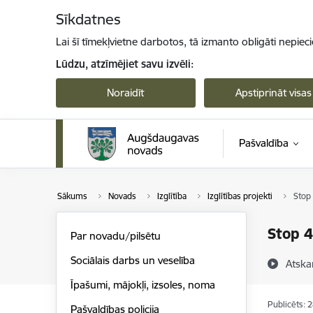
Pāriet uz lapas saturu
Sīkdatnes
Lai šī tīmekļvietne darbotos, tā izmanto obligāti nepiec
Lūdzu, atzīmējiet savu izvēli:
Noraidīt
Apstiprināt visas
Pašvaldība
Sākums
Novads
Izglītība
Izglītības projekti
Stop
Stop 4
Par novadu/pilsētu
Sociālais darbs un veselība
Atska
Īpašumi, mājokļi, izsoles, noma
Publicēts: 
Pašvaldības policija