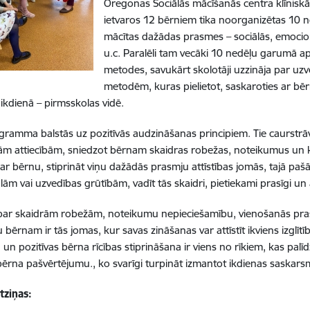
Oregonas Sociālās mācīšanās centra klīnisk
ietvaros 12 bērniem tika noorganizētas 10 n
mācītas dažādas prasmes – sociālās, emocion
u.c. Paralēli tam vecāki 10 nedēļu garumā 
metodes, savukārt skolotāji uzzināja par u
metodēm, kuras pielietot, saskaroties ar b
ikdienā – pirmsskolas vidē.
ramma balstās uz pozitīvās audzināšanas principiem. Tie caurstrāv
m attiecībām, sniedzot bērnam skaidras robežas, noteikumus un 
ar bērnu, stiprināt viņu dažādās prasmju attīstības jomās, tajā pašā
m vai uzvedības grūtībām, vadīt tās skaidri, pietiekami prasīgi un at
par skaidrām robežām, noteikumu nepieciešamību, vienošanās pra
 bērnam ir tās jomas, kur savas zināšanas var attīstīt ikviens izglīt
 un pozitīvas bērna rīcības stiprināšana ir viens no rīkiem, kas palīd
 bērna pašvērtējumu., ko svarīgi turpināt izmantot ikdienas saskars
tziņas: