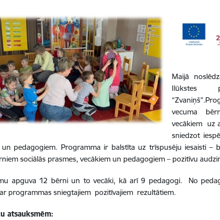
Maijā noslēd
Ilūkstes p
“Zvaniņš”.Pro
vecuma bērn
vecākiem uz a
sniedzot iesp
un pedagogiem. Programma ir balstīta uz trīspusēju iesaisti – 
rniem sociālās prasmes, vecākiem un pedagogiem – pozitīvu audzi
u apguva 12 bērni un to vecāki, kā arī 9 pedagogi. No pedago
ar programmas sniegtajiem pozitīvajiem rezultātiem.
ku atsauksmēm: