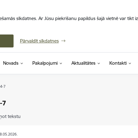
iešamās sīkdatnes. Ar Jūsu piekrišanu papildus šajā vietnē var tikt i
Pārvaldīt sīkdatnes
Novads
Pakalpojumi
Aktualitātes
Kontakti
 4-7
-7
ņot tekstu
28.05.2026.