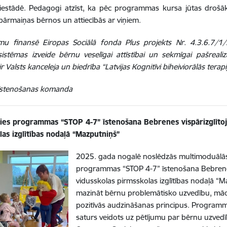
s iestādē. Pedagogi atzīst, ka pēc programmas kursa jūtas droš
 pārmaiņas bērnos un attiecībās ar viņiem.
u finansē Eiropas Sociālā fonda Plus projekts Nr. 4.3.6.7/1
sistēmas izveide bērnu veselīgai attīstībai un sekmīgai pašrealiz
r Valsts kanceleja un biedrība “Latvijas Kognitīvi biheiviorālās terapi
 īstenošanas komanda
ies programmas “STOP 4-7” īstenošana Bebrenes vispārizglītoj
as izglītības nodaļā “Mazputniņš”
2025. gada nogalē noslēdzās multimoduālās
programmas “STOP 4-7” īstenošana Bebrenes
vidusskolas pirmsskolas izglītības nodaļā “
mazināt bērnu problemātisko uzvedību, māc
pozitīvās audzināšanas principus. Programma 
saturs veidots uz pētījumu par bērnu uzved