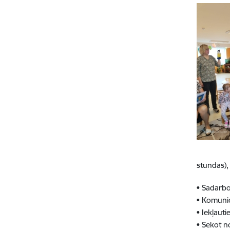
stundas),
• Sadarbo
• Komunic
• Iekļaut
• Sekot n