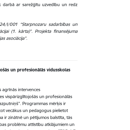
āk darbā ar sarežģītu uzvedību un redz
/24/I/001 “Starpnozaru sadarbības un
ācijai (1. kārta)”. Projekta finansējuma
jas asociācija”.
ošās un profesionālās vidusskolas
 agrīnās intervences
 vispārizglītojošās un profesionālās
Mazputniņš”. Programmas mērķis ir
ot vecākus un pedagogus pielietot
ir zinātnē un pētījumos balstīta, tās
ības problēmu attīstību atklājumiem un