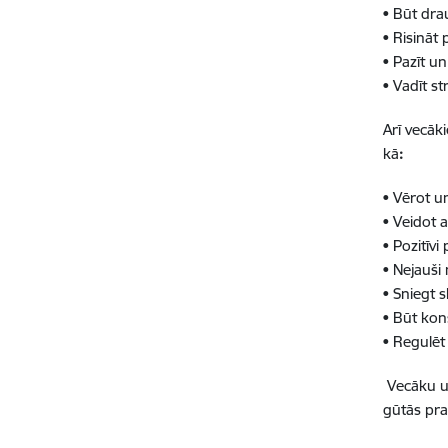
• Būt dra
• Risināt
• Pazīt u
• Vadīt st
Arī vecāk
kā
:
• Vērot u
• Veidot a
• Pozitīv
• Nejauši
• Sniegt 
• Būt kon
• Regulēt
Vecāku un
gūtās pr