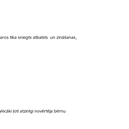
os tika sniegts atbalsts un zināšanas,
ecāki ļoti atzinīgi novērtēja bērnu