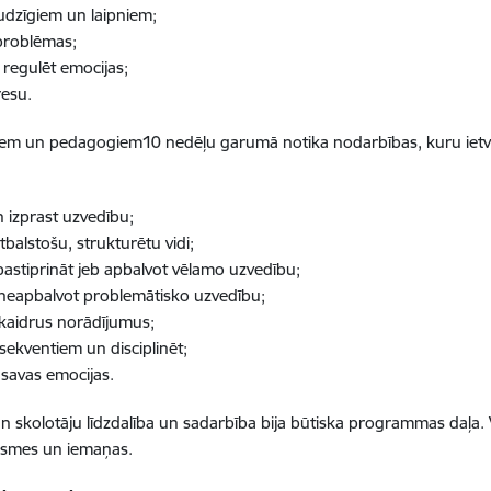
udzīgiem un laipniem;
 problēmas;
n regulēt emocijas;
resu.
iem un pedagogiem10 nedēļu garumā notika nodarbības, kuru ietvar
n izprast uzvedību;
tbalstošu, strukturētu vidi;
i pastiprināt jeb apbalvot vēlamo uzvedību;
 neapbalvot problemātisko uzvedību;
skaidrus norādījumus;
sekventiem un disciplinēt;
 savas emocijas.
 skolotāju līdzdalība un sadarbība bija būtiska programmas daļa. V
asmes un iemaņas.