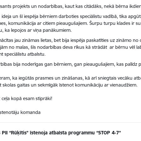
esants projekts un nodarbības, kaut kas citādāks, nekā bērna ikdie
a ideja un šī iespēja bērniem darboties speciālistu vadībā, tika apg
es, komunikācija ar citiem pieaugušajiem. Šurpu turpu klades ir sup
u, ka lepojos ar viņa panākumiem.
ācītas jau zināmas lietas, bet bija iespēja paskatīties uz zināmo no
ijām no malas, šīs nodarbības deva rīkus kā strādāt ar bērnu vēl lab
t speciālistu atbalstu.
bības bija noderīgas gan bērniem, gan pieaugušajiem, kas palīdz pi
ceram, ka iegūtās prasmes un zināšanas, kā arī sniegtais vecāku at
t skolas gaitas un sekmīgāk īstenot komunikāciju ar vienaudžiem.
 ceļa kopā esam stiprāki!
īstenotāju komanda
 PII “Rūķītis” īstenoja atbalsta programmu “STOP 4-7”