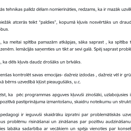
ās tehnikas palīdz dēlam nomierināties, redzams, ka ir mazāk uzvilk
biežāk atcerās teikt “paldies”, kopumā kļuvis nosvērtāks un drau
obus.
s, ka meitai spītība pamazām atkāpjas, sāka saprast , ka spītība t
zenēm. Iemācījās saņemties un tikt ar sevi galā. Spēj saprast probl
s, ka dēls kļuvis daudz drošāks un brīvāks.
cenšas kontrolēt savas emocijas- dažreiz izdodas , dažreiz vēl ir gr
 kā bērns uzvedībā kļūst pieaugušāks, u.c.
zīst, ka pēc programmas apguves kļuvuši zinošāki, uzlabojusies
pozitīvā pastiprinājuma izmantošanu, skaidru noteikumu un strukt
pedagogi ir ieguvuši skaidrāku izpratni par problemātiskās uzv
us problēmu risināšanai un zināšanas par pozitīvu audzināšanu
usies labāka sadarbība ar vecākiem un spēja vienoties par kon