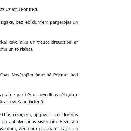
ts uz ātru konfliktu.
dzīgāks, bez iebildumiem pārģērbjas un
ikai kavē laiku un traucē draudzībai ar
ēmu un to risināt.
ūtības. Novērojām tādus kā lēcienus, kad
 izpratne par bērna uzvedības cēloņiem
ūras ieviešanu ikdienā.
edības cēloņiem, apguvuši strukturētus
 un apbalvošanas sistēmām. Rezultātā
sekventām, vienotām prasībām mājās un