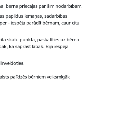
na, bērns priecājās par šīm nodarbībām.
ūtas papildus iemaņas, sadarbības
er - iespēja parādīt bērnam, caur citu
 cita skatu punkta, paskatīties uz bērna
āk, kā saprast labāk. Bija iespēja
lnveidoties.
balsts palīdzēs bērniem veiksmīgāk