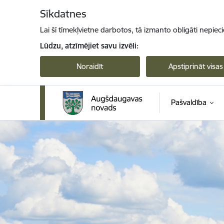
Pāriet uz lapas saturu
Sīkdatnes
Lai šī tīmekļvietne darbotos, tā izmanto obligāti nepiec
Lūdzu, atzīmējiet savu izvēli:
Noraidīt
Apstiprināt visas
Pašvaldība
Augšdaugavas novada pašvaldība