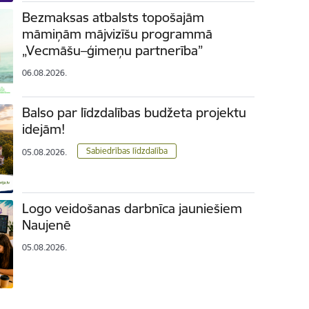
Bezmaksas atbalsts topošajām
māmiņām mājvizīšu programmā
„Vecmāšu–ģimeņu partnerība”
06.08.2026.
Balso par līdzdalības budžeta projektu
idejām!
Sabiedrības līdzdalība
05.08.2026.
Logo veidošanas darbnīca jauniešiem
Naujenē
05.08.2026.