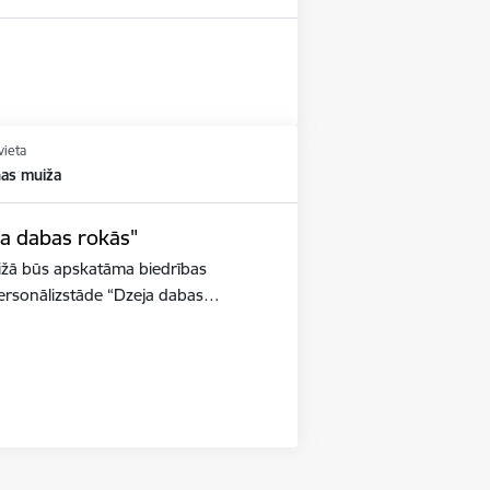
vieta
nas muiža
ja dabas rokās"
ižā būs apskatāma biedrības
 personālizstāde “Dzeja dabas…