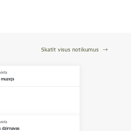
Skatīt visus notikumus
vieta
 muzejs
vieta
 dzirnavas