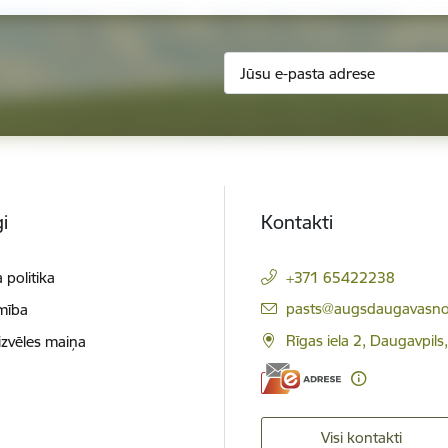
i
Kontakti
 politika
+371 65422238
E-pasts:
pasts@augsdaugavasno
mība
Rīgas iela 2, Daugavpils
izvēles maiņa
Visi kontakti