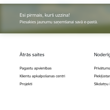
Esi pirmais, kurš uzzina!
Piesakies jaunumu saņemšanai savā e-pastā.
Kājene
Ātrās saites
Noderīg
Pagastu apvienības
Privātuma
Klientu apkalpošanas centri
Piekļūsta
Projekti
Sīkdatņu 