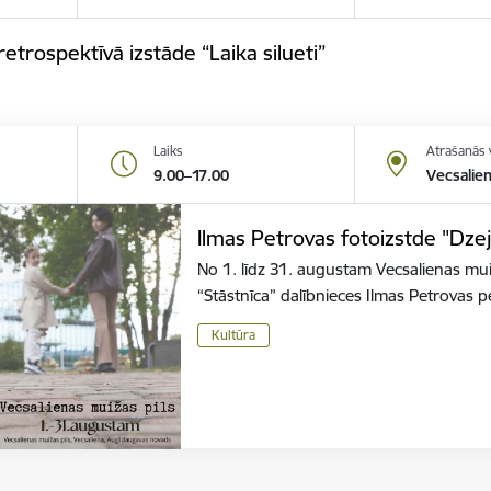
retrospektīvā izstāde “Laika silueti”
Laiks
Atrašanās 
9.00–17.00
Vecsalie
Ilmas Petrovas fotoizstde "Dze
No 1. līdz 31. augustam Vecsalienas mu
“Stāstnīca” dalībnieces Ilmas Petrovas
Kultūra