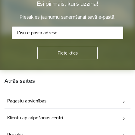
Esi pirmais, kurš uzzina!
Piesakies jaunumu saņemšanai savā e-pastā.
Kājene
Ātrās saites
Pagastu apvienības
Klientu apkalpošanas centri
Projekti