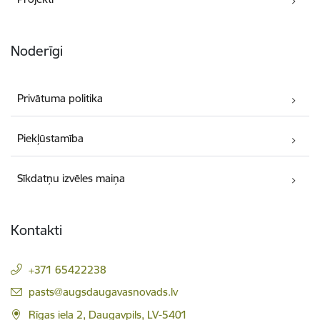
Noderīgi
Privātuma politika
Piekļūstamība
Sīkdatņu izvēles maiņa
Kontakti
+371 65422238
E-pasts:
pasts@augsdaugavasnovads.lv
Rīgas iela 2, Daugavpils, LV-5401