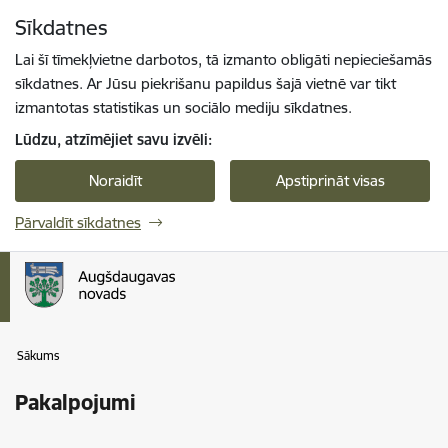
Pāriet uz lapas saturu
Sīkdatnes
Spied
lai meklētu
Enter
Lai šī tīmekļvietne darbotos, tā izmanto obligāti nepieciešamās
sīkdatnes. Ar Jūsu piekrišanu papildus šajā vietnē var tikt
izmantotas statistikas un sociālo mediju sīkdatnes.
Lūdzu, atzīmējiet savu izvēli:
Noraidīt
Apstiprināt visas
Pārvaldīt sīkdatnes
Sākums
Pakalpojumi