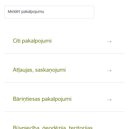
Meklēt pakalpojumu
Citi pakalpojumi
Atļaujas, saskaņojumi
Bāriņtiesas pakalpojumi
Būvniecība, ģeodēzija, teritorijas