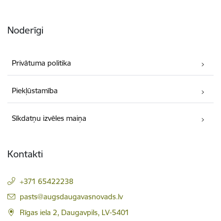
Noderīgi
Privātuma politika
Piekļūstamība
Sīkdatņu izvēles maiņa
Kontakti
+371 65422238
E-pasts:
pasts@augsdaugavasnovads.lv
Rīgas iela 2, Daugavpils, LV-5401