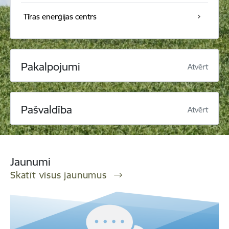
Tīras enerģijas centrs
Pakalpojumi
Atvērt
Pašvaldība
Atvērt
Jaunumi
Skatīt visus jaunumus