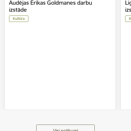
Audējas Ērikas Goldmanes darbu
Li
izstāde
iz
Kultūra
K
Visi notikumi