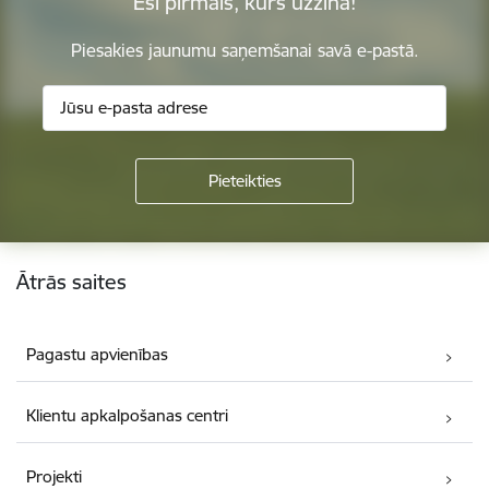
Esi pirmais, kurš uzzina!
Piesakies jaunumu saņemšanai savā e-pastā.
Kājene
Ātrās saites
Pagastu apvienības
Klientu apkalpošanas centri
Projekti