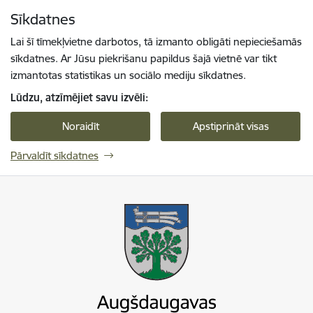
Pāriet uz lapas saturu
Sīkdatnes
Spied
lai meklētu
Enter
Lai šī tīmekļvietne darbotos, tā izmanto obligāti nepieciešamās
sīkdatnes. Ar Jūsu piekrišanu papildus šajā vietnē var tikt
izmantotas statistikas un sociālo mediju sīkdatnes.
Lūdzu, atzīmējiet savu izvēli:
Noraidīt
Apstiprināt visas
Pārvaldīt sīkdatnes
Augšdaugavas novada pašvaldība