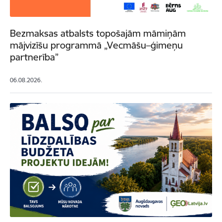
Bezmaksas atbalsts topošajām māmiņām
mājvizīšu programmā „Vecmāšu–ģimeņu
partnerība”
06.08.2026.