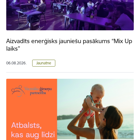
Aizvadīts enerģisks jauniešu pasākums “Mix Up
laiks”
06.08.2026.
Jaunatne