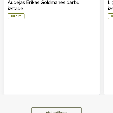
Audējas Ērikas Goldmanes darbu
Li
izstāde
iz
Kultūra
K
Visi notikumi