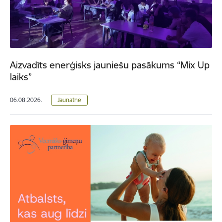
Aizvadīts enerģisks jauniešu pasākums “Mix Up
laiks”
06.08.2026.
Jaunatne