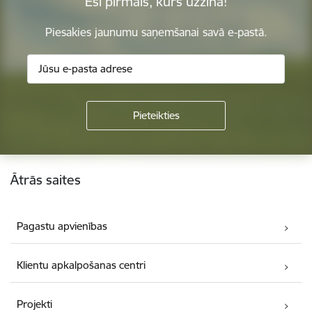
Esi pirmais, kurš uzzina!
Piesakies jaunumu saņemšanai savā e-pastā.
Kājene
Ātrās saites
Pagastu apvienības
Klientu apkalpošanas centri
Projekti