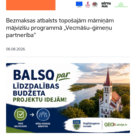
Bezmaksas atbalsts topošajām māmiņām
mājvizīšu programmā „Vecmāšu–ģimeņu
partnerība”
06.08.2026.