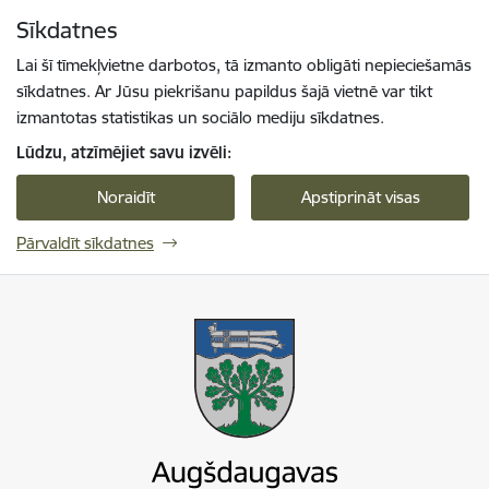
Pāriet uz lapas saturu
Sīkdatnes
Spied
lai meklētu
Enter
Lai šī tīmekļvietne darbotos, tā izmanto obligāti nepieciešamās
sīkdatnes. Ar Jūsu piekrišanu papildus šajā vietnē var tikt
izmantotas statistikas un sociālo mediju sīkdatnes.
Lūdzu, atzīmējiet savu izvēli:
Noraidīt
Apstiprināt visas
Pārvaldīt sīkdatnes
Augšdaugavas novada pašvaldība