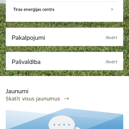
Tīras enerģijas centrs
Pakalpojumi
Atvērt
Pašvaldība
Atvērt
Jaunumi
Skatīt visus jaunumus