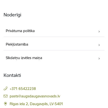
Noderīgi
Privātuma politika
Piekļūstamība
Sīkdatņu izvēles maiņa
Kontakti
+371 65422238
E-pasts:
pasts@augsdaugavasnovads.lv
Rīgas iela 2, Daugavpils, LV-5401