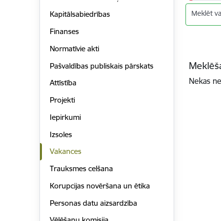
Meklēt v
Kapitālsabiedrības
Finanses
Normatīvie akti
Meklēša
Pašvaldības publiskais pārskats
Nekas ne
Attīstība
Projekti
Iepirkumi
Izsoles
Vakances
Trauksmes celšana
Korupcijas novēršana un ētika
Personas datu aizsardzība
Vēlēšanu komisija