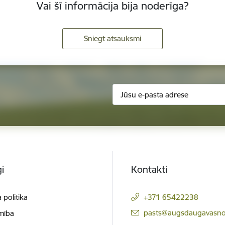
Vai šī informācija bija noderīga?
Sniegt atsauksmi
i
Kontakti
 politika
+371 65422238
E-pasts:
pasts@augsdaugavasno
mība