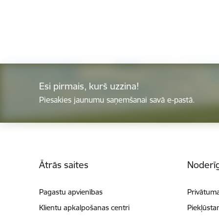
Esi pirmais, kurš uzzina!
Piesakies jaunumu saņemšanai savā e-pastā.
Kājene
Ātrās saites
Noderīg
Pagastu apvienības
Privātuma
Klientu apkalpošanas centri
Piekļūsta