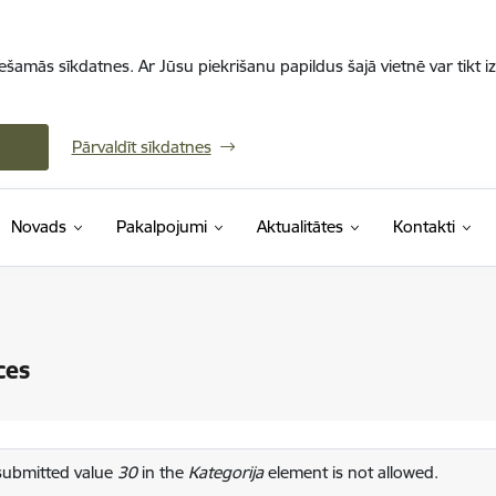
iešamās sīkdatnes. Ar Jūsu piekrišanu papildus šajā vietnē var tikt i
Pārvaldīt sīkdatnes
Novads
Pakalpojumi
Aktualitātes
Kontakti
ces
das ziņojums
submitted value
30
in the
Kategorija
element is not allowed.