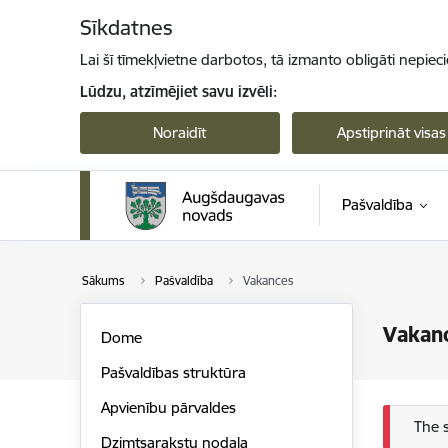
Pāriet uz lapas saturu
Sīkdatnes
Lai šī tīmekļvietne darbotos, tā izmanto obligāti nepiec
Lūdzu, atzīmējiet savu izvēli:
Noraidīt
Apstiprināt visas
Pašvaldība
Sākums
Pašvaldība
Vakances
Vakan
Dome
Pašvaldības struktūra
Apvienību pārvaldes
Kļū
The 
Dzimtsarakstu nodaļa