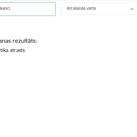
akanci
Atrašanās vieta
nas rezultāts:
tika atrasts