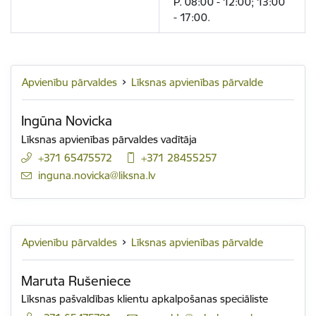
P. 08:00 - 12:00; 13:00
- 17:00.
Apvienību pārvaldes
Līksnas apvienības pārvalde
Ingūna Novicka
Līksnas apvienības pārvaldes vadītāja
+371 65475572
+371 28455257
E-pasts:
inguna.novicka@liksna.lv
Apvienību pārvaldes
Līksnas apvienības pārvalde
Maruta Rušeniece
Līksnas pašvaldības klientu apkalpošanas speciāliste