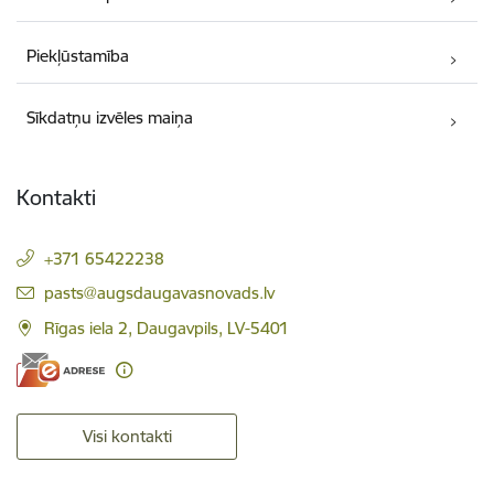
Piekļūstamība
Sīkdatņu izvēles maiņa
Kontakti
+371 65422238
E-pasts:
pasts@augsdaugavasnovads.lv
Rīgas iela 2, Daugavpils, LV-5401
Visi kontakti