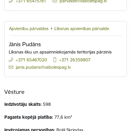
+371 65475781
E-pasts:
parvalde@vabolespag.lv
Apvienību pārvaldes
Līksnas apvienības pārvalde
Jānis Pudāns
Līksnas ēku un apsaimniekojamās teritorijas pārzinis
+371 65467020
+371 26358807
E-pasts:
janis.pudans@vabolespag.lv
Vēsture
Iedzīvotāju skaits:
598
Pagasta kopējā platība:
77,6 km²
Ievērojamas personības:
Brāļi Skrindas