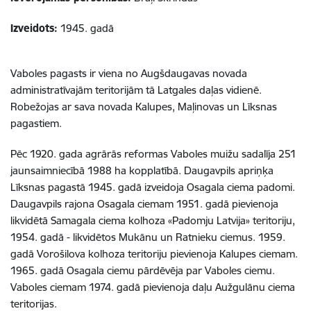
Izveidots:
1945. gadā
Vaboles pagasts ir viena no Augšdaugavas novada
administratīvajām teritorijām tā Latgales daļas vidienē.
Robežojas ar sava novada Kalupes, Maļinovas un Līksnas
pagastiem.
Pēc 1920. gada agrārās reformas Vaboles muižu sadalīja 251
jaunsaimniecībā 1988 ha kopplatībā. Daugavpils apriņķa
Līksnas pagastā 1945. gadā izveidoja Osagala ciema padomi.
Daugavpils rajona Osagala ciemam 1951. gadā pievienoja
likvidētā Samagala ciema kolhoza «Padomju Latvija» teritoriju,
1954. gadā - likvidētos Mukānu un Ratnieku ciemus. 1959.
gadā Vorošilova kolhoza teritoriju pievienoja Kalupes ciemam.
1965. gadā Osagala ciemu pārdēvēja par Vaboles ciemu.
Vaboles ciemam 1974. gadā pievienoja daļu Aužgulānu ciema
teritorijas.