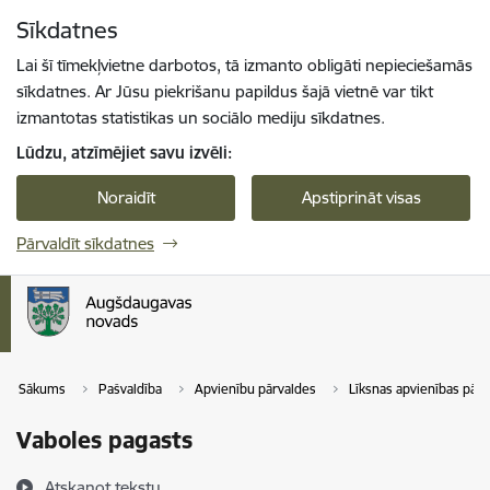
Pāriet uz lapas saturu
Sīkdatnes
Spied
lai meklētu
Enter
Lai šī tīmekļvietne darbotos, tā izmanto obligāti nepieciešamās
sīkdatnes. Ar Jūsu piekrišanu papildus šajā vietnē var tikt
izmantotas statistikas un sociālo mediju sīkdatnes.
Lūdzu, atzīmējiet savu izvēli:
Noraidīt
Apstiprināt visas
Pārvaldīt sīkdatnes
Sākums
Pašvaldība
Apvienību pārvaldes
Līksnas apvienības pārv
Vaboles pagasts
Atskaņot tekstu