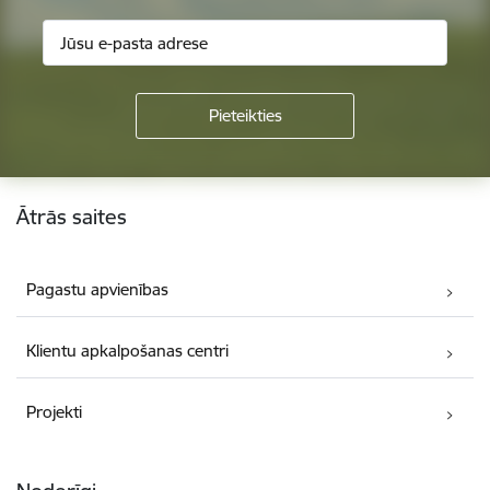
Kājene
Ātrās saites
Pagastu apvienības
Klientu apkalpošanas centri
Projekti