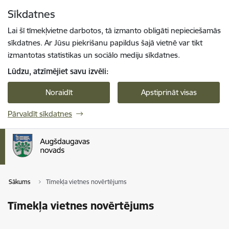
Pāriet uz lapas saturu
Sīkdatnes
Spied
lai meklētu
Enter
Lai šī tīmekļvietne darbotos, tā izmanto obligāti nepieciešamās
sīkdatnes. Ar Jūsu piekrišanu papildus šajā vietnē var tikt
izmantotas statistikas un sociālo mediju sīkdatnes.
Lūdzu, atzīmējiet savu izvēli:
Noraidīt
Apstiprināt visas
Pārvaldīt sīkdatnes
Sākums
Tīmekļa vietnes novērtējums
Tīmekļa vietnes novērtējums