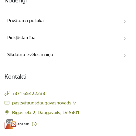
Noderīgi
Privātuma politika
Piekļūstamība
Sīkdatņu izvēles maiņa
Kontakti
+371 65422238
E-pasts:
pasts@augsdaugavasnovads.lv
Rīgas iela 2, Daugavpils, LV-5401