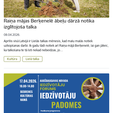
Raiņa mājas Berķenelē ābeļu dārzā notika
izglītojoša talka
08.04.2026.
Aprīlis visā Latvijā ir Lielās talkas mēnesis, kad malu malās notiek
uzkopšanas darbi. Ik gadu tādi notiek arī Raiņa mājā Berķenelē, lai gan jāteic,
ka talkošana te tā īsti nekad nebeidzas, jo…
Kultūra
Lielā talka