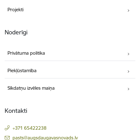
Projekti
Noderīgi
Privātuma politika
Piekļūstamība
Sīkdatņu izvēles maiņa
Kontakti
+371 65422238
E-pasts:
pasts@augsdaugavasnovads.lv