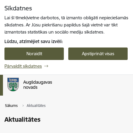
Pāriet uz lapas saturu
Sīkdatnes
Spied
lai meklētu
Enter
Lai šī tīmekļvietne darbotos, tā izmanto obligāti nepieciešamās
sīkdatnes. Ar Jūsu piekrišanu papildus šajā vietnē var tikt
izmantotas statistikas un sociālo mediju sīkdatnes.
Lūdzu, atzīmējiet savu izvēli:
Noraidīt
Apstiprināt visas
Pārvaldīt sīkdatnes
Sākums
Aktualitātes
Aktualitātes