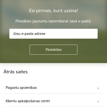
Esi pirmais, kurš uzzina!
Piesakies jaunumu saņemšanai savā e-pastā.
Kājene
Ātrās saites
Pagastu apvienības
Klientu apkalpošanas centri