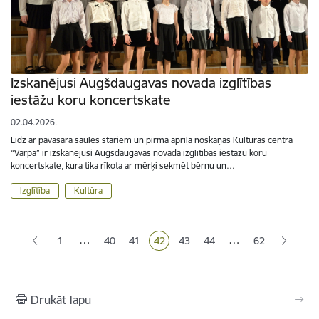
Izskanējusi Augšdaugavas novada izglītības
iestāžu koru koncertskate
02.04.2026.
Līdz ar pavasara saules stariem un pirmā aprīļa noskaņās Kultūras centrā
“Vārpa” ir izskanējusi Augšdaugavas novada izglītības iestāžu koru
koncertskate, kura tika rīkota ar mērķi sekmēt bērnu un…
Izglītība
Kultūra
Lapošana
…
…
1
40
41
42
43
44
62
Lapa
Lapa
Pašreizējā lapa
Lapa
Lapa
Drukāt lapu