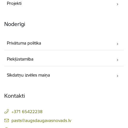
Projekti
Noderīgi
Privātuma politika
Piekļūstamība
Sīkdatņu izvēles maiņa
Kontakti
+371 65422238
E-pasts:
pasts@augsdaugavasnovads.lv