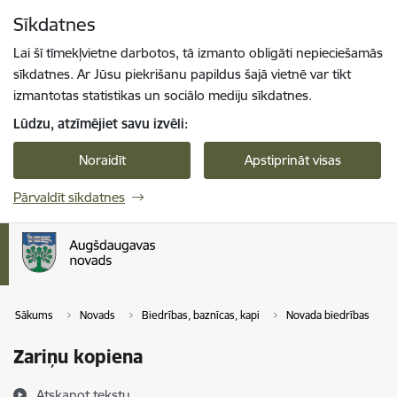
Pāriet uz lapas saturu
Sīkdatnes
Spied
lai meklētu
Enter
Lai šī tīmekļvietne darbotos, tā izmanto obligāti nepieciešamās
sīkdatnes. Ar Jūsu piekrišanu papildus šajā vietnē var tikt
izmantotas statistikas un sociālo mediju sīkdatnes.
Lūdzu, atzīmējiet savu izvēli:
Noraidīt
Apstiprināt visas
Pārvaldīt sīkdatnes
Sākums
Novads
Biedrības, baznīcas, kapi
Novada biedrības
Zariņu kopiena
Atskaņot tekstu