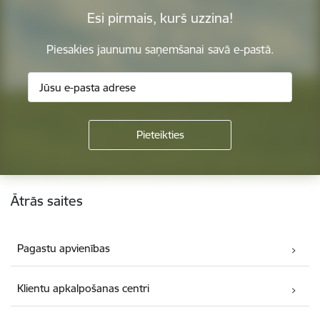
Esi pirmais, kurš uzzina!
Piesakies jaunumu saņemšanai savā e-pastā.
Kājene
Ātrās saites
Pagastu apvienības
Klientu apkalpošanas centri