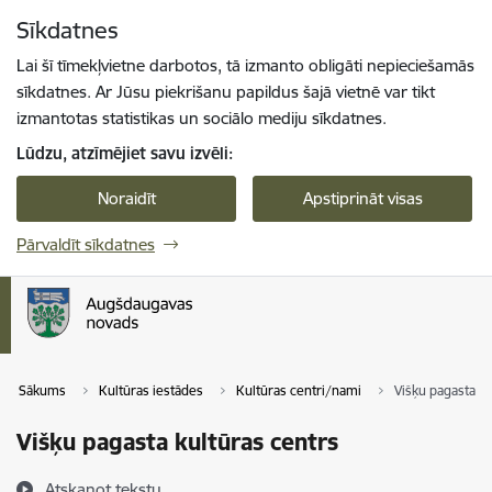
Pāriet uz lapas saturu
Sīkdatnes
Spied
lai meklētu
Enter
Lai šī tīmekļvietne darbotos, tā izmanto obligāti nepieciešamās
sīkdatnes. Ar Jūsu piekrišanu papildus šajā vietnē var tikt
izmantotas statistikas un sociālo mediju sīkdatnes.
Lūdzu, atzīmējiet savu izvēli:
Noraidīt
Apstiprināt visas
Pārvaldīt sīkdatnes
Sākums
Kultūras iestādes
Kultūras centri/nami
Višķu pagasta ku
Višķu pagasta kultūras centrs
Atskaņot tekstu