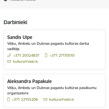
Darbinieki
Sandis Ulpe
Višķu, Ambeļu un Dubnas pagastu kultūras darba
vadītājs
+371 20024831
+371 27170510
E-pasts:
kultura@viski.lv
Aleksandra Papakule
Višķu, Ambeļu un Dubnas pagastu kultūras pasākumu
organizatore
+371 22155206
E-pasts:
kultura@viski.lv