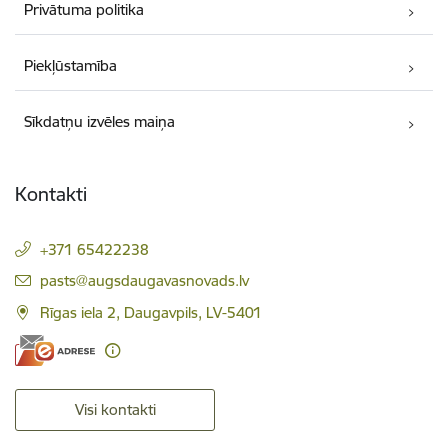
Privātuma politika
Piekļūstamība
Sīkdatņu izvēles maiņa
Kontakti
+371 65422238
E-pasts:
pasts@augsdaugavasnovads.lv
Rīgas iela 2, Daugavpils, LV-5401
Visi kontakti