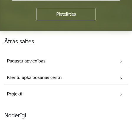
Kājene
Ātrās saites
Pagastu apvienības
Klientu apkalpošanas centri
Projekti
Noderīgi