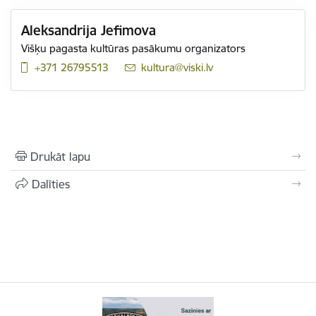
Aleksandrija Jefimova
Višķu pagasta kultūras pasākumu organizators
+371 26795513
E-pasts:
kultura@viski.lv
Drukāt lapu
Dalīties