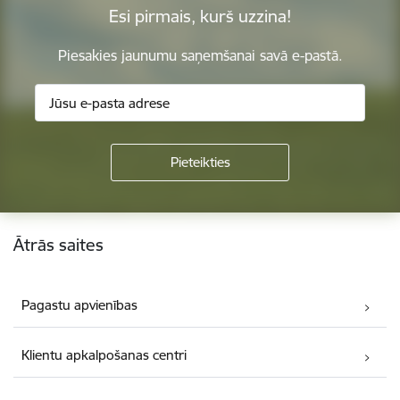
Esi pirmais, kurš uzzina!
Piesakies jaunumu saņemšanai savā e-pastā.
Kājene
Ātrās saites
Pagastu apvienības
Klientu apkalpošanas centri