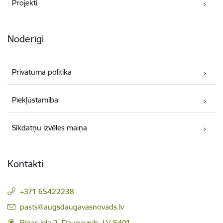
Projekti
Noderīgi
Privātuma politika
Piekļūstamība
Sīkdatņu izvēles maiņa
Kontakti
+371 65422238
E-pasts:
pasts@augsdaugavasnovads.lv
Rīgas iela 2, Daugavpils, LV-5401