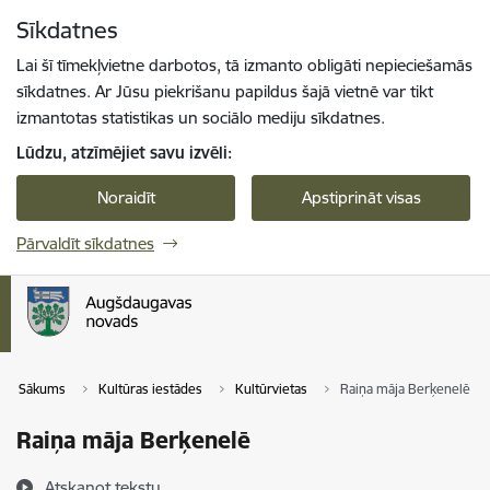
Pāriet uz lapas saturu
Sīkdatnes
Spied
lai meklētu
Enter
Lai šī tīmekļvietne darbotos, tā izmanto obligāti nepieciešamās
sīkdatnes. Ar Jūsu piekrišanu papildus šajā vietnē var tikt
izmantotas statistikas un sociālo mediju sīkdatnes.
Lūdzu, atzīmējiet savu izvēli:
Noraidīt
Apstiprināt visas
Pārvaldīt sīkdatnes
Sākums
Kultūras iestādes
Kultūrvietas
Raiņa māja Berķenelē
Raiņa māja Berķenelē
Atskaņot tekstu