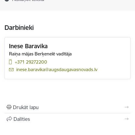
Darbinieki
Inese Baravika
Raiņa mājas Berķenelē vadītāja
+371 29272200
E-pasts:
inese.baravika@augsdaugavasnovads.lv
Drukāt lapu
Dalīties