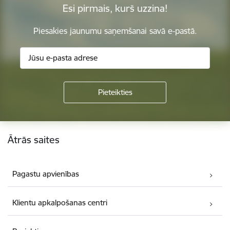
Esi pirmais, kurš uzzina!
Piesakies jaunumu saņemšanai savā e-pastā.
Kājene
Ātrās saites
Pagastu apvienības
Klientu apkalpošanas centri