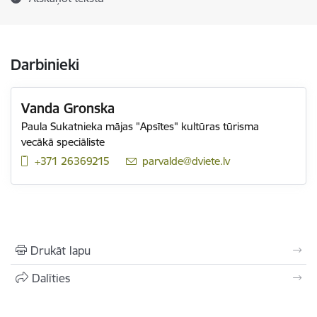
Darbinieki
Vanda Gronska
Paula Sukatnieka mājas "Apsītes" kultūras tūrisma
vecākā speciāliste
+371 26369215
E-pasts:
parvalde@dviete.lv
Drukāt lapu
Dalīties