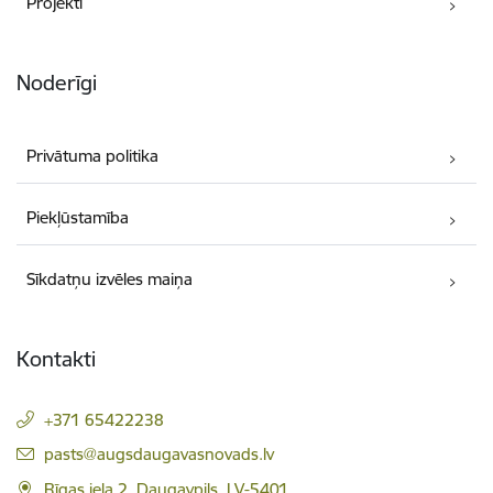
Projekti
Noderīgi
Privātuma politika
Piekļūstamība
Sīkdatņu izvēles maiņa
Kontakti
+371 65422238
E-pasts:
pasts@augsdaugavasnovads.lv
Rīgas iela 2, Daugavpils, LV-5401