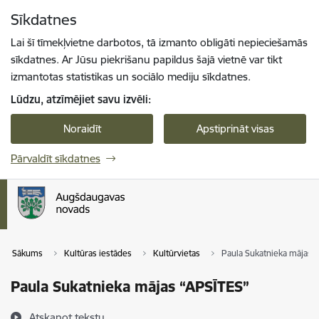
Pāriet uz lapas saturu
Sīkdatnes
Spied
lai meklētu
Enter
Lai šī tīmekļvietne darbotos, tā izmanto obligāti nepieciešamās
sīkdatnes. Ar Jūsu piekrišanu papildus šajā vietnē var tikt
izmantotas statistikas un sociālo mediju sīkdatnes.
Lūdzu, atzīmējiet savu izvēli:
Noraidīt
Apstiprināt visas
Pārvaldīt sīkdatnes
Sākums
Kultūras iestādes
Kultūrvietas
Paula Sukatnieka mājas 
Paula Sukatnieka mājas “APSĪTES”
Atskaņot tekstu