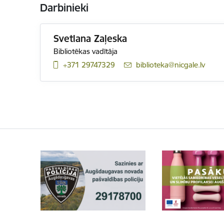
Darbinieki
Svetlana Zaļeska
Bibliotēkas vadītāja
+371 29747329
E-pasts:
biblioteka@nicgale.lv