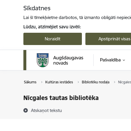
Pāriet uz lapas saturu
Sīkdatnes
Lai šī tīmekļvietne darbotos, tā izmanto obligāti nepiec
Lūdzu, atzīmējiet savu izvēli:
Noraidīt
Apstiprināt visas
Pašvaldība
Sākums
Kultūras iestādes
Bibliotēku nodaļa
Nīcgales
Nīcgales tautas bibliotēka
Atskaņot tekstu