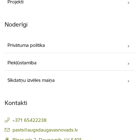
Projekti
Noderīgi
Privātuma politika
Piekļūstamība
Sīkdatņu izvēles maiņa
Kontakti
+371 65422238
E-pasts:
pasts@augsdaugavasnovads.lv
Rīgas iela 2, Daugavpils, LV-5401