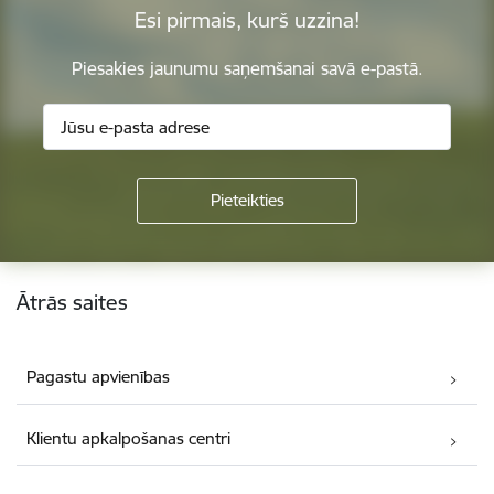
Esi pirmais, kurš uzzina!
Piesakies jaunumu saņemšanai savā e-pastā.
Kājene
Ātrās saites
Pagastu apvienības
Klientu apkalpošanas centri