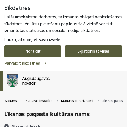
Pāriet uz lapas saturu
Sīkdatnes
Spied
lai meklētu
Enter
Lai šī tīmekļvietne darbotos, tā izmanto obligāti nepieciešamās
sīkdatnes. Ar Jūsu piekrišanu papildus šajā vietnē var tikt
izmantotas statistikas un sociālo mediju sīkdatnes.
Lūdzu, atzīmējiet savu izvēli:
Noraidīt
Apstiprināt visas
Pārvaldīt sīkdatnes
Sākums
Kultūras iestādes
Kultūras centri/nami
Līksnas pagasta
Līksnas pagasta kultūras nams
Atskaņot tekstu