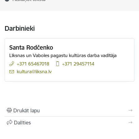
Darbinieki
Santa Rodčenko
Līksnas un Vaboles pagastu kultūras darba vadītāja
+371 65467018
+371 29457114
E-pasts:
kultura@liksna.lv
Drukāt lapu
Dalīties