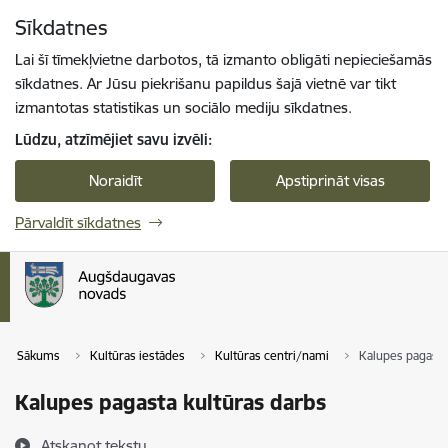
Pāriet uz lapas saturu
Sīkdatnes
Spied
lai meklētu
Enter
Lai šī tīmekļvietne darbotos, tā izmanto obligāti nepieciešamās
sīkdatnes. Ar Jūsu piekrišanu papildus šajā vietnē var tikt
izmantotas statistikas un sociālo mediju sīkdatnes.
Lūdzu, atzīmējiet savu izvēli:
Noraidīt
Apstiprināt visas
Pārvaldīt sīkdatnes
Sākums
Kultūras iestādes
Kultūras centri/nami
Kalupes pagasta
Kalupes pagasta kultūras darbs
Atskaņot tekstu