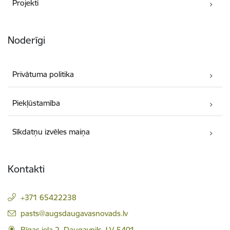
Projekti
Noderīgi
Privātuma politika
Piekļūstamība
Sīkdatņu izvēles maiņa
Kontakti
+371 65422238
E-pasts:
pasts@augsdaugavasnovads.lv
Rīgas iela 2, Daugavpils, LV-5401