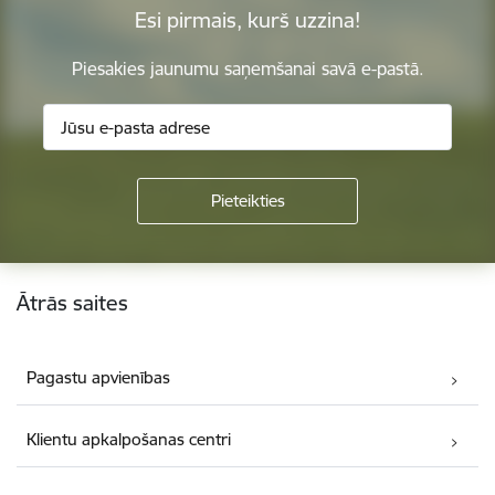
Esi pirmais, kurš uzzina!
Piesakies jaunumu saņemšanai savā e-pastā.
Kājene
Ātrās saites
Pagastu apvienības
Klientu apkalpošanas centri