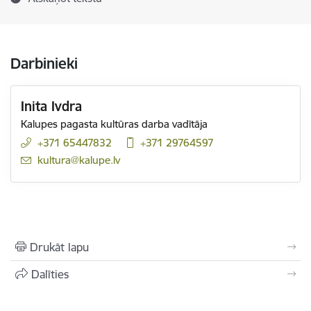
Darbinieki
Inita Ivdra
Kalupes pagasta kultūras darba vadītāja
+371 65447832
+371 29764597
E-pasts:
kultura@kalupe.lv
Drukāt lapu
Dalīties