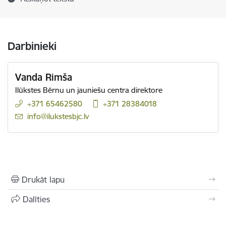
Darbinieki
Vanda Rimša
Ilūkstes Bērnu un jauniešu centra direktore
+371 65462580
+371 28384018
E-pasts:
info@ilukstesbjc.lv
Drukāt lapu
Dalīties