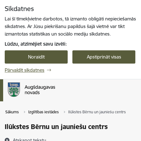
Pāriet uz lapas saturu
Sīkdatnes
Spied
lai meklētu
Enter
Lai šī tīmekļvietne darbotos, tā izmanto obligāti nepieciešamās
sīkdatnes. Ar Jūsu piekrišanu papildus šajā vietnē var tikt
izmantotas statistikas un sociālo mediju sīkdatnes.
Lūdzu, atzīmējiet savu izvēli:
Noraidīt
Apstiprināt visas
Pārvaldīt sīkdatnes
Sākums
Izglītības iestādes
Ilūkstes Bērnu un jauniešu centrs
Ilūkstes Bērnu un jauniešu centrs
Atskaņot tekstu