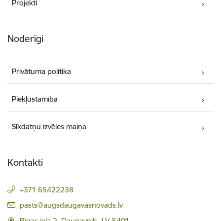
Projekti
Noderīgi
Privātuma politika
Piekļūstamība
Sīkdatņu izvēles maiņa
Kontakti
+371 65422238
E-pasts:
pasts@augsdaugavasnovads.lv
Rīgas iela 2, Daugavpils, LV-5401