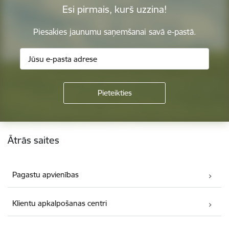
Esi pirmais, kurš uzzina!
Piesakies jaunumu saņemšanai savā e-pastā.
Kājene
Ātrās saites
Pagastu apvienības
Klientu apkalpošanas centri