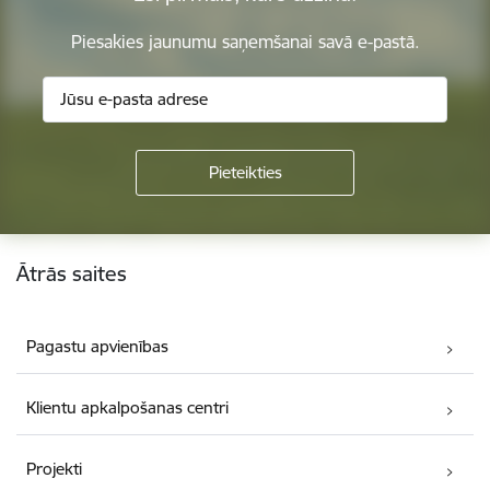
Piesakies jaunumu saņemšanai savā e-pastā.
Kājene
Ātrās saites
Pagastu apvienības
Klientu apkalpošanas centri
Projekti