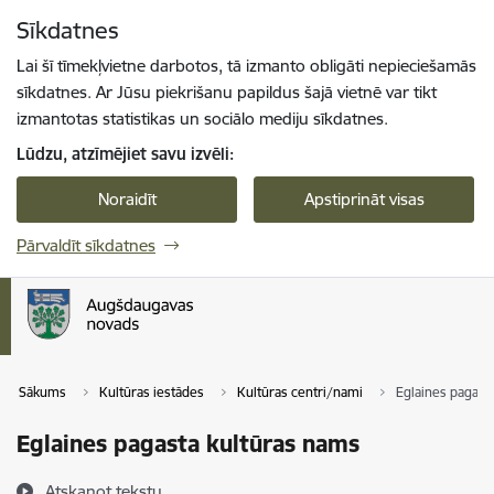
Pāriet uz lapas saturu
Sīkdatnes
Spied
lai meklētu
Enter
Lai šī tīmekļvietne darbotos, tā izmanto obligāti nepieciešamās
sīkdatnes. Ar Jūsu piekrišanu papildus šajā vietnē var tikt
izmantotas statistikas un sociālo mediju sīkdatnes.
Lūdzu, atzīmējiet savu izvēli:
Noraidīt
Apstiprināt visas
Pārvaldīt sīkdatnes
Sākums
Kultūras iestādes
Kultūras centri/nami
Eglaines pagast
Eglaines pagasta kultūras nams
Atskaņot tekstu