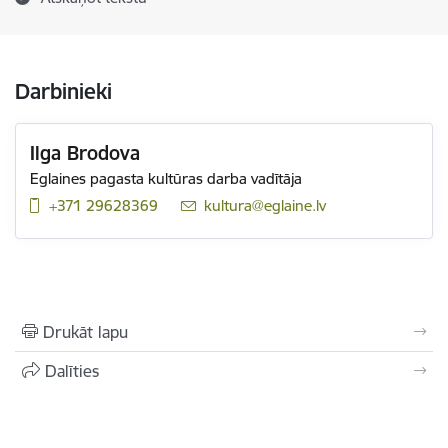
Darbinieki
Ilga Brodova
Eglaines pagasta kultūras darba vadītāja
+371 29628369
E-pasts:
kultura@eglaine.lv
Drukāt lapu
Dalīties