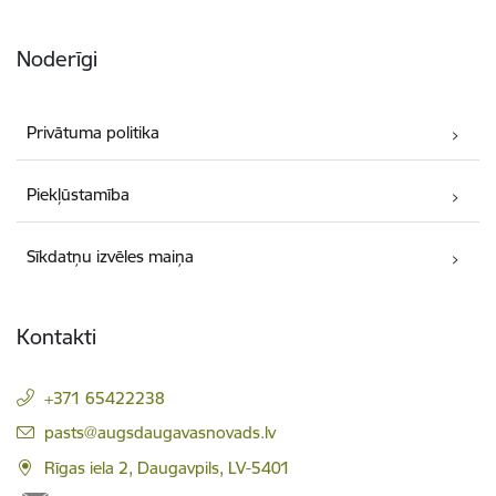
Noderīgi
Privātuma politika
Piekļūstamība
Sīkdatņu izvēles maiņa
Kontakti
+371 65422238
E-pasts:
pasts@augsdaugavasnovads.lv
Rīgas iela 2, Daugavpils, LV-5401