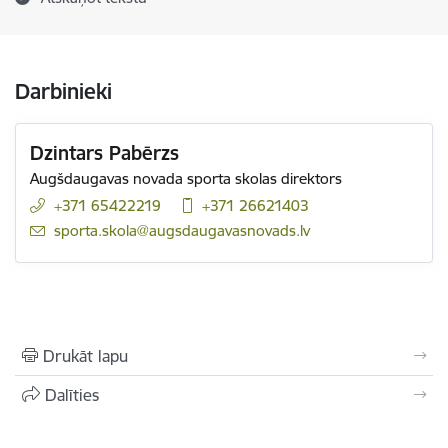
Darbinieki
Dzintars Pabērzs
Augšdaugavas novada sporta skolas direktors
+371 65422219
+371 26621403
E-pasts:
sporta.skola@augsdaugavasnovads.lv
Drukāt lapu
Dalīties