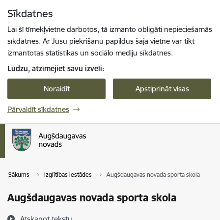
Pāriet uz lapas saturu
Sīkdatnes
Spied
lai meklētu
Enter
Lai šī tīmekļvietne darbotos, tā izmanto obligāti nepieciešamās
sīkdatnes. Ar Jūsu piekrišanu papildus šajā vietnē var tikt
izmantotas statistikas un sociālo mediju sīkdatnes.
Lūdzu, atzīmējiet savu izvēli:
Noraidīt
Apstiprināt visas
Pārvaldīt sīkdatnes
Sākums
Izglītības iestādes
Augšdaugavas novada sporta skola
Augšdaugavas novada sporta skola
Atskaņot tekstu