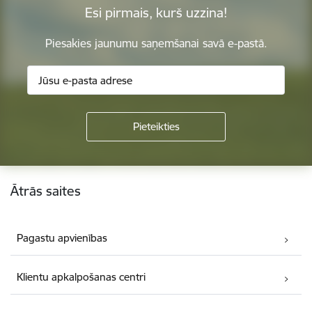
Esi pirmais, kurš uzzina!
Piesakies jaunumu saņemšanai savā e-pastā.
Kājene
Ātrās saites
Pagastu apvienības
Klientu apkalpošanas centri