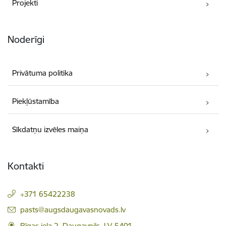
Projekti
Noderīgi
Privātuma politika
Piekļūstamība
Sīkdatņu izvēles maiņa
Kontakti
+371 65422238
E-pasts:
pasts@augsdaugavasnovads.lv
Rīgas iela 2, Daugavpils, LV-5401