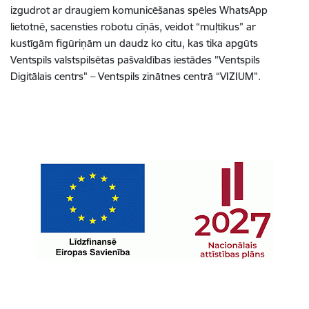
izgudrot ar draugiem komunicēšanas spēles WhatsApp
lietotnē, sacensties robotu cīņās, veidot “muļtikus” ar
kustīgām figūriņām un daudz ko citu, kas tika apgūts
Ventspils valstspilsētas pašvaldības iestādes "Ventspils
Digitālais centrs" – Ventspils zinātnes centrā “VIZIUM”.