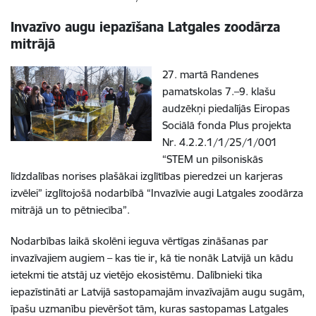
Invazīvo augu iepazīšana Latgales zoodārza
mitrājā
27. martā Randenes
pamatskolas 7.–9. klašu
audzēkņi piedalījās Eiropas
Sociālā fonda Plus projekta
Nr. 4.2.2.1/1/25/1/001
“STEM un pilsoniskās
līdzdalības norises plašākai izglītības pieredzei un karjeras
izvēlei” izglītojošā nodarbībā “Invazīvie augi Latgales zoodārza
mitrājā un to pētniecība”.
Nodarbības laikā skolēni ieguva vērtīgas zināšanas par
invazīvajiem augiem – kas tie ir, kā tie nonāk Latvijā un kādu
ietekmi tie atstāj uz vietējo ekosistēmu. Dalībnieki tika
iepazīstināti ar Latvijā sastopamajām invazīvajām augu sugām,
īpašu uzmanību pievēršot tām, kuras sastopamas Latgales