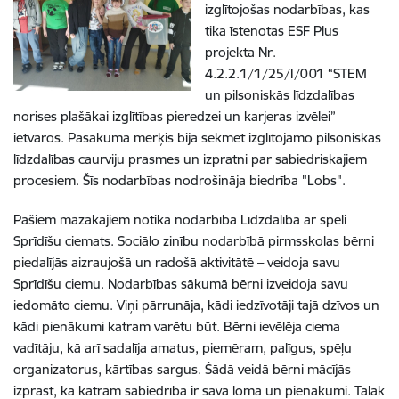
izglītojošas nodarbības, kas
tika īstenotas ESF Plus
projekta Nr.
4.2.2.1/1/25/I/001 “STEM
un pilsoniskās līdzdalības
norises plašākai izglītības pieredzei un karjeras izvēlei”
ietvaros. Pasākuma mērķis bija sekmēt izglītojamo pilsoniskās
līdzdalības caurviju prasmes un izpratni par sabiedriskajiem
procesiem. Šīs nodarbības nodrošināja biedrība "Lobs".
Pašiem mazākajiem notika nodarbība Līdzdalībā ar spēli
Sprīdīšu ciemats. Sociālo zinību nodarbībā pirmsskolas bērni
piedalījās aizraujošā un radošā aktivitātē – veidoja savu
Sprīdīšu ciemu. Nodarbības sākumā bērni izveidoja savu
iedomāto ciemu. Viņi pārrunāja, kādi iedzīvotāji tajā dzīvos un
kādi pienākumi katram varētu būt. Bērni ievēlēja ciema
vadītāju, kā arī sadalīja amatus, piemēram, palīgus, spēļu
organizatorus, kārtības sargus. Šādā veidā bērni mācījās
izprast, ka katram sabiedrībā ir sava loma un pienākumi. Tālāk