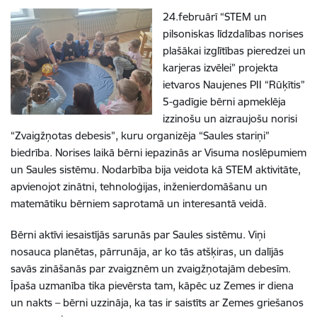
24.februārī “STEM un
pilsoniskas līdzdalības norises
plašākai izglītības pieredzei un
karjeras izvēlei” projekta
ietvaros Naujenes PII “Rūķītis”
5-gadīgie bērni apmeklēja
izzinošu un aizraujošu norisi
“Zvaigžņotas debesis”, kuru organizēja “Saules stariņi”
biedrība. Norises laikā bērni iepazinās ar Visuma noslēpumiem
un Saules sistēmu. Nodarbība bija veidota kā STEM aktivitāte,
apvienojot zinātni, tehnoloģijas, inženierdomāšanu un
matemātiku bērniem saprotamā un interesantā veidā.
Bērni aktīvi iesaistījās sarunās par Saules sistēmu. Viņi
nosauca planētas, pārrunāja, ar ko tās atšķiras, un dalījās
savās zināšanās par zvaigznēm un zvaigžņotajām debesīm.
Īpaša uzmanība tika pievērsta tam, kāpēc uz Zemes ir diena
un nakts – bērni uzzināja, ka tas ir saistīts ar Zemes griešanos