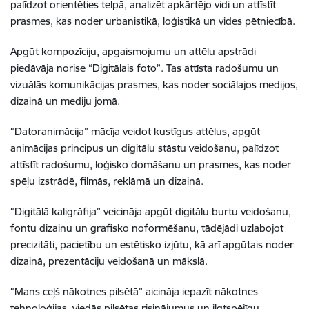
palīdzot orientēties telpā, analizēt apkārtējo vidi un attīstīt
prasmes, kas noder urbanistikā, loģistikā un vides pētniecībā.
Apgūt kompozīciju, apgaismojumu un attēlu apstrādi
piedāvāja norise “Digitālais foto”. Tas attīsta radošumu un
vizuālās komunikācijas prasmes, kas noder sociālajos medijos,
dizainā un mediju jomā.
“Datoranimācija” mācīja veidot kustīgus attēlus, apgūt
animācijas principus un digitālu stāstu veidošanu, palīdzot
attīstīt radošumu, loģisko domāšanu un prasmes, kas noder
spēļu izstrādē, filmās, reklāmā un dizainā.
“Digitālā kaligrāfija” veicināja apgūt digitālu burtu veidošanu,
fontu dizainu un grafisko noformēšanu, tādējādi uzlabojot
precizitāti, pacietību un estētisko izjūtu, kā arī apgūtais noder
dizainā, prezentāciju veidošanā un mākslā.
“Mans ceļš nākotnes pilsētā” aicināja iepazīt nākotnes
tehnoloģijas, viedās pilsētas risinājumus un ilgtspējīgu