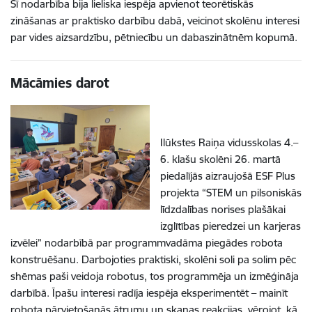
Šī nodarbība bija lieliska iespēja apvienot teorētiskās
zināšanas ar praktisko darbību dabā, veicinot skolēnu interesi
par vides aizsardzību, pētniecību un dabaszinātnēm kopumā.
Mācāmies darot
Ilūkstes Raiņa vidusskolas 4.–
6. klašu skolēni 26. martā
piedalījās aizraujošā ESF Plus
projekta “STEM un pilsoniskās
līdzdalības norises plašākai
izglītības pieredzei un karjeras
izvēlei” nodarbībā par programmvadāma piegādes robota
konstruēšanu. Darbojoties praktiski, skolēni soli pa solim pēc
shēmas paši veidoja robotus, tos programmēja un izmēģināja
darbībā. Īpašu interesi radīja iespēja eksperimentēt – mainīt
robota pārvietošanās ātrumu un skaņas reakcijas, vērojot, kā