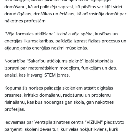
domāšanu, kā arī palīdzēja saprast, kā pilsētas var kļūt videi
draudzīgākas, drošākas un ērtākas, kā arī rosināja domāt par
nākotnes profesijām.
“Vēja formulas atklāšana” izzināja vēja spēka, kustības un
enerģijas likumsakarības, palīdzēja izprast fizikas procesus un
atjaunojamās enerģijas nozīmi mūsdienās.
Nodarbība “Sakarību attēlojums plaknē” īpaši stiprināja
izpratni par matemātiskiem modeļiem, funkcijām un datu
analīzi, kas ir svarīgi STEM jomās.
Kopumā šīs norises palīdzēja skolēniem attīstīt digitālās
prasmes, kritisko domāšanu, radošumu un problēmu
risināšanu, kas būs noderīgas gan skolā, gan nākotnes
profesijās.
Iedvesmas par Ventspils zinātnes centrā “VIZIUM” piedzīvoto
pārņemti, skolēni devās tur, kur vēlas nokļūt ikviens, kurš