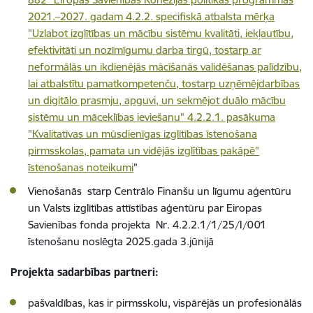
2021.–2027. gadam 4.2.2. specifiskā atbalsta mērķa
"Uzlabot izglītības un mācību sistēmu kvalitāti, iekļautību,
efektivitāti un nozīmīgumu darba tirgū, tostarp ar
neformālās un ikdienējās mācīšanās validēšanas palīdzību,
lai atbalstītu pamatkompetenču, tostarp uzņēmējdarbības
un digitālo prasmju, apguvi, un sekmējot duālo mācību
sistēmu un māceklības ieviešanu" 4.2.2.1. pasākuma
"Kvalitatīvas un mūsdienīgas izglītības īstenošana
pirmsskolas, pamata un vidējās izglītības pakāpē"
īstenošanas noteikumi
”
Vienošanās starp Centrālo Finanšu un līgumu aģentūru
un Valsts izglītības attīstības aģentūru par Eiropas
Savienības fonda projekta Nr. 4.2.2.1/1/25/I/001
īstenošanu noslēgta 2025.gada 3.jūnijā
Projekta sadarbības partneri:
pašvaldības, kas ir pirmsskolu, vispārējās un profesionālās