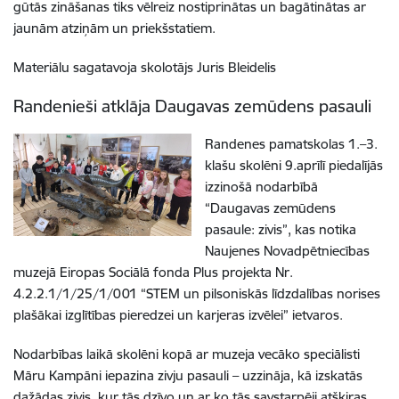
gūtās zināšanas tiks vēlreiz nostiprinātas un bagātinātas ar
jaunām atziņām un priekšstatiem.
Materiālu sagatavoja skolotājs Juris Bleidelis
Randenieši atklāja Daugavas zemūdens pasauli
Randenes pamatskolas 1.–3.
klašu skolēni 9.aprīlī piedalījās
izzinošā nodarbībā
“Daugavas zemūdens
pasaule: zivis”, kas notika
Naujenes Novadpētniecības
muzejā Eiropas Sociālā fonda Plus projekta Nr.
4.2.2.1/1/25/1/001 “STEM un pilsoniskās līdzdalības norises
plašākai izglītības pieredzei un karjeras izvēlei” ietvaros.
Nodarbības laikā skolēni kopā ar muzeja vecāko speciālisti
Māru Kampāni iepazina zivju pasauli – uzzināja, kā izskatās
dažādas zivis, kur tās dzīvo un ar ko tās savstarpēji atšķiras.