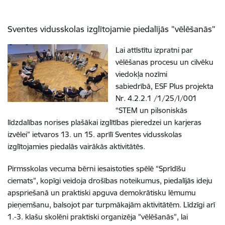
Sventes vidusskolas izglītojamie piedalījās "vēlēšanās"
Lai attīstītu izpratni par
vēlēšanas procesu un cilvēku
viedokļa nozīmi
sabiedrībā, ESF Plus projekta
Nr. 4.2.2.1 /1/25/I/001
“STEM un pilsoniskās
līdzdalības norises plašākai izglītības pieredzei un karjeras
izvēlei” ietvaros 13. un 15. aprīlī Sventes vidusskolas
izglītojamies piedalās vairākās aktivitātēs.
Pirmsskolas vecuma bērni iesaistoties spēlē “Sprīdīšu
ciemats”, kopīgi veidoja drošības noteikumus, piedalījās ideju
apspriešanā un praktiski apguva demokrātisku lēmumu
pieņemšanu, balsojot par turpmākajām aktivitātēm. Līdzīgi arī
1.-3. klašu skolēni praktiski organizēja "vēlēšanās”, lai