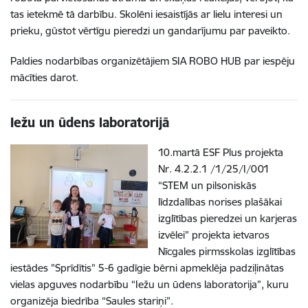
tas ietekmē tā darbību. Skolēni iesaistījās ar lielu interesi un
prieku, gūstot vērtīgu pieredzi un gandarījumu par paveikto.
Paldies nodarbības organizētājiem SIA ROBO HUB par iespēju
mācīties darot.
Iežu un ūdens laboratorijā
10.martā ESF Plus projekta
Nr. 4.2.2.1 /1/25/I/001
“STEM un pilsoniskās
līdzdalības norises plašākai
izglītības pieredzei un karjeras
izvēlei” projekta ietvaros
Nīcgales pirmsskolas izglītības
iestādes "Sprīdītis" 5-6 gadīgie bērni apmeklēja padziļinātas
vielas apguves nodarbību “Iežu un ūdens laboratorija”, kuru
organizēja biedrība “Saules stariņi”.