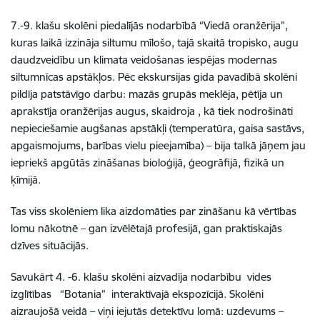
7.-9. klašu skolēni piedalījās nodarbībā “Viedā oranžērija”,
kuras laikā izzināja siltumu mīlošo, tajā skaitā tropisko, augu
daudzveidību un klimata veidošanas iespējas modernas
siltumnīcas apstākļos. Pēc ekskursijas gida pavadībā skolēni
pildīja patstāvīgo darbu: mazās grupās meklēja, pētīja un
aprakstīja oranžērijas augus, skaidroja , kā tiek nodrošināti
nepieciešamie augšanas apstākļi (temperatūra, gaisa sastāvs,
apgaismojums, barības vielu pieejamība) – bija talkā jāņem jau
iepriekš apgūtās zināšanas bioloģijā, ģeogrāfijā, fizikā un
ķīmijā.
Tas viss skolēniem lika aizdomāties par zināšanu kā vērtības
lomu nākotnē – gan izvēlētajā profesijā, gan praktiskajās
dzīves situācijās.
Savukārt 4. -6. klašu skolēni aizvadīja nodarbību vides
izglītības “Botania” interaktīvajā ekspozīcijā. Skolēni
aizraujošā veidā – viņi iejutās detektīvu lomā: uzdevums –