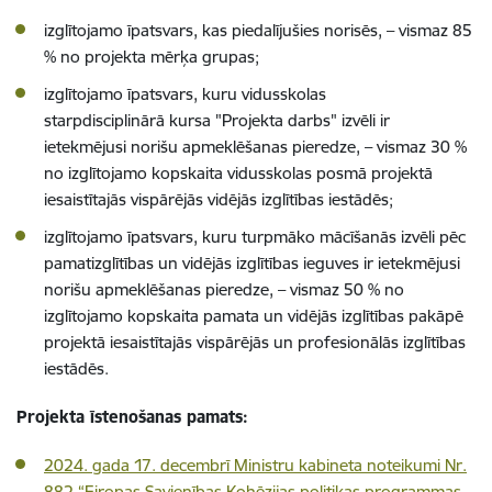
izglītojamo īpatsvars, kas piedalījušies norisēs, – vismaz 85
% no projekta mērķa grupas;
izglītojamo īpatsvars, kuru vidusskolas
starpdisciplinārā kursa "Projekta darbs" izvēli ir
ietekmējusi norišu apmeklēšanas pieredze, – vismaz 30 %
no izglītojamo kopskaita vidusskolas posmā projektā
iesaistītajās vispārējās vidējās izglītības iestādēs;
izglītojamo īpatsvars, kuru turpmāko mācīšanās izvēli pēc
pamatizglītības un vidējās izglītības ieguves ir ietekmējusi
norišu apmeklēšanas pieredze, – vismaz 50 % no
izglītojamo kopskaita pamata un vidējās izglītības pakāpē
projektā iesaistītajās vispārējās un profesionālās izglītības
iestādēs.
Projekta īstenošanas pamats:
2024. gada 17. decembrī Ministru kabineta noteikumi Nr.
882 “Eiropas Savienības Kohēzijas politikas programmas