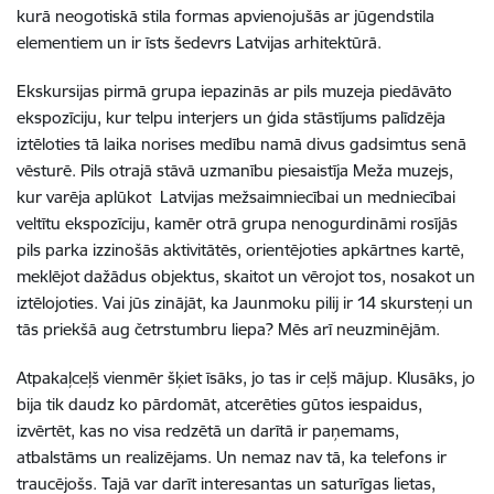
kurā neogotiskā stila formas apvienojušās ar jūgendstila
elementiem un ir īsts šedevrs Latvijas arhitektūrā.
Ekskursijas pirmā grupa iepazinās ar pils muzeja piedāvāto
ekspozīciju, kur telpu interjers un ģida stāstījums palīdzēja
iztēloties tā laika norises medību namā divus gadsimtus senā
vēsturē. Pils otrajā stāvā uzmanību piesaistīja Meža muzejs,
kur varēja aplūkot Latvijas mežsaimniecībai un medniecībai
veltītu ekspozīciju, kamēr otrā grupa nenogurdināmi rosījās
pils parka izzinošās aktivitātēs, orientējoties apkārtnes kartē,
meklējot dažādus objektus, skaitot un vērojot tos, nosakot un
iztēlojoties. Vai jūs zinājāt, ka Jaunmoku pilij ir 14 skursteņi un
tās priekšā aug četrstumbru liepa? Mēs arī neuzminējām.
Atpakaļceļš vienmēr šķiet īsāks, jo tas ir ceļš mājup. Klusāks, jo
bija tik daudz ko pārdomāt, atcerēties gūtos iespaidus,
izvērtēt, kas no visa redzētā un darītā ir paņemams,
atbalstāms un realizējams. Un nemaz nav tā, ka telefons ir
traucējošs. Tajā var darīt interesantas un saturīgas lietas,