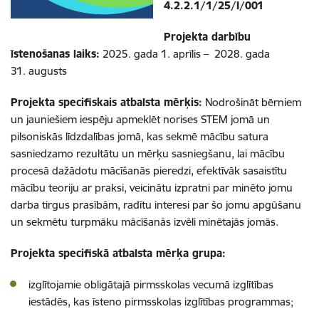
4.2.2.1/1/25/I/001
Projekta darbību
īstenošanas laiks:
2025. gada 1. aprīlis – 2028. gada
31. augusts
Projekta specifiskais atbalsta mērķis:
Nodrošināt bērniem
un jauniešiem iespēju apmeklēt norises STEM jomā un
pilsoniskās līdzdalības jomā, kas sekmē mācību satura
sasniedzamo rezultātu un mērķu sasniegšanu, lai mācību
procesā dažādotu mācīšanās pieredzi, efektīvāk sasaistītu
mācību teoriju ar praksi, veicinātu izpratni par minēto jomu
darba tirgus prasībām, radītu interesi par šo jomu apgūšanu
un sekmētu turpmāku mācīšanās izvēli minētajās jomās.
Projekta specifiskā atbalsta mērķa grupa:
izglītojamie obligātajā pirmsskolas vecumā izglītības
iestādēs, kas īsteno pirmsskolas izglītības programmas;