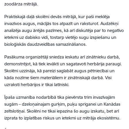
zoodārza mitrājā.
Praktiskajā daļā skolēni devās mitrājā, kur paši meklēja
invazīvos augus, mācījās tos atpazīt un raksturot. Audzēkņi
analizēja augu ārējās pazīmes, kā arī diskutēja par to negatīvo
ietekmi uz dabisko vidi, tostarp vietējo sugu izspiešanu un
bioloģiskās daudzveidības samazināšanos.
Pasākuma organizētāji sniedza ieskatu arī zinātnieku darbā,
demonstrējot, kā tiek ievākti un sagatavoti herbārija paraugi.
Skolēni uzzināja, kā pareizi saglabāt augus pētniecībai un
kāda nozīme šiem materiāliem ir zinātniskajā darbā. Visi
uzraksti herbārijos ir tikai latīniski.
Īpaša uzmanība nodarbībā tika pievērsta trim invazīvajām
sugām – dzeloņainajam gurķim, puķu spriganei un Kanādas
zeltslotiņai. Skolēni ne tikai iepazina šo augu izskatu, bet arī
izprata to izplatības riskus un ietekmi uz mitrāja ekosistēmu.