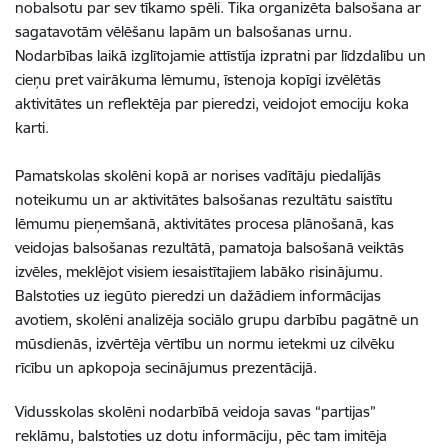
nobalsotu par sev tīkamo spēli. Tika organizēta balsošana ar
sagatavotām vēlēšanu lapām un balsošanas urnu.
Nodarbības laikā izglītojamie attīstīja izpratni par līdzdalību un
cieņu pret vairākuma lēmumu, īstenoja kopīgi izvēlētās
aktivitātes un reflektēja par pieredzi, veidojot emociju koka
karti.
Pamatskolas skolēni kopā ar norises vadītāju piedalījās
noteikumu un ar aktivitātes balsošanas rezultātu saistītu
lēmumu pieņemšanā, aktivitātes procesa plānošanā, kas
veidojas balsošanas rezultātā, pamatoja balsošanā veiktās
izvēles, meklējot visiem iesaistītajiem labāko risinājumu.
Balstoties uz iegūto pieredzi un dažādiem informācijas
avotiem, skolēni analizēja sociālo grupu darbību pagātnē un
mūsdienās, izvērtēja vērtību un normu ietekmi uz cilvēku
rīcību un apkopoja secinājumus prezentācijā.
Vidusskolas skolēni nodarbībā veidoja savas “partijas”
reklāmu, balstoties uz dotu informāciju, pēc tam imitēja