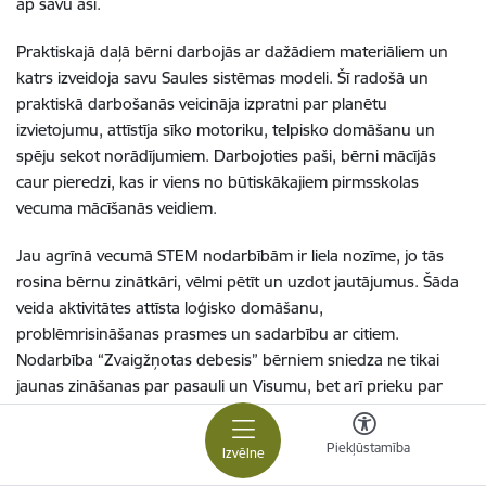
ap savu asi.
Praktiskajā daļā bērni darbojās ar dažādiem materiāliem un
katrs izveidoja savu Saules sistēmas modeli. Šī radošā un
praktiskā darbošanās veicināja izpratni par planētu
izvietojumu, attīstīja sīko motoriku, telpisko domāšanu un
spēju sekot norādījumiem. Darbojoties paši, bērni mācījās
caur pieredzi, kas ir viens no būtiskākajiem pirmsskolas
vecuma mācīšanās veidiem.
Jau agrīnā vecumā STEM nodarbībām ir liela nozīme, jo tās
rosina bērnu zinātkāri, vēlmi pētīt un uzdot jautājumus. Šāda
veida aktivitātes attīsta loģisko domāšanu,
problēmrisināšanas prasmes un sadarbību ar citiem.
Nodarbība “Zvaigžņotas debesis” bērniem sniedza ne tikai
jaunas zināšanas par pasauli un Visumu, bet arī prieku par
atklājumiem un savu paveikto darbu.
Piekļūstamība
Izvēlne
Radošas un izzinošas darbnīcas Ilūkstes Raiņa