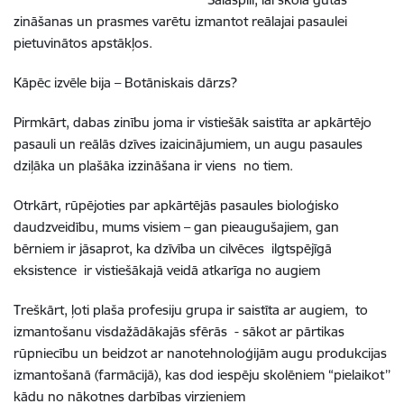
zināšanas un prasmes varētu izmantot reālajai pasaulei
pietuvinātos apstākļos.
Kāpēc izvēle bija – Botāniskais dārzs?
Pirmkārt, dabas zinību joma ir vistiešāk saistīta ar apkārtējo
pasauli un reālās dzīves izaicinājumiem, un augu pasaules
dziļāka un plašāka izzināšana ir viens no tiem.
Otrkārt, rūpējoties par apkārtējās pasaules bioloģisko
daudzveidību, mums visiem – gan pieaugušajiem, gan
bērniem ir jāsaprot, ka dzīvība un cilvēces ilgtspējīgā
eksistence ir vistiešākajā veidā atkarīga no augiem
Treškārt, ļoti plaša profesiju grupa ir saistīta ar augiem, to
izmantošanu visdažādākajās sfērās - sākot ar pārtikas
rūpniecību un beidzot ar nanotehnoloģijām augu produkcijas
izmantošanā (farmācijā), kas dod iespēju skolēniem “pielaikot’’
kādu no nākotnes darbības virzieniem