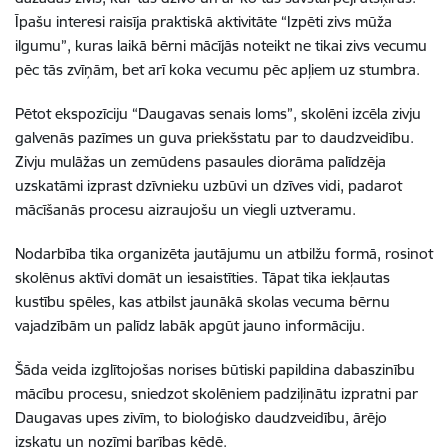
Īpašu interesi raisīja praktiskā aktivitāte “Izpēti zivs mūža
ilgumu”, kuras laikā bērni mācījās noteikt ne tikai zivs vecumu
pēc tās zvīņām, bet arī koka vecumu pēc apļiem uz stumbra.
Pētot ekspozīciju “Daugavas senais loms”, skolēni izcēla zivju
galvenās pazīmes un guva priekšstatu par to daudzveidību.
Zivju mulāžas un zemūdens pasaules diorāma palīdzēja
uzskatāmi izprast dzīvnieku uzbūvi un dzīves vidi, padarot
mācīšanās procesu aizraujošu un viegli uztveramu.
Nodarbība tika organizēta jautājumu un atbilžu formā, rosinot
skolēnus aktīvi domāt un iesaistīties. Tāpat tika iekļautas
kustību spēles, kas atbilst jaunākā skolas vecuma bērnu
vajadzībām un palīdz labāk apgūt jauno informāciju.
Šāda veida izglītojošas norises būtiski papildina dabaszinību
mācību procesu, sniedzot skolēniem padziļinātu izpratni par
Daugavas upes zivīm, to bioloģisko daudzveidību, ārējo
izskatu un nozīmi barības ķēdē.