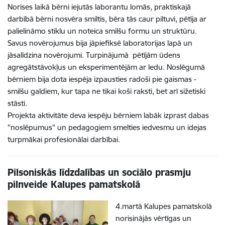
Norises laikā bērni iejutās laborantu lomās, praktiskajā
darbībā bērni nosvēra smiltis, bēra tās caur piltuvi, pētīja ar
palielināmo stiklu un noteica smilšu formu un struktūru.
Savus novērojumus bija jāpiefiksē laboratorijas lapā un
jāsalīdzina novērojumi. Turpinājumā pētījām ūdens
agregātstāvokļus un eksperimentējām ar ledu. Noslēgumā
bērniem bija dota iespēja izpausties radoši pie gaismas -
smilšu galdiem, kur tapa ne tikai koši raksti, bet arī sižetiski
stāsti.
Projekta aktivitāte deva iespēju bērniem labāk izprast dabas
"noslēpumus" un pedagogiem smelties iedvesmu un idejas
turpmākai profesionālai darbībai.
Pilsoniskās līdzdalības un sociālo prasmju
pilnveide Kalupes pamatskolā
4.martā Kalupes pamatskolā
norisinājās vērtīgas un