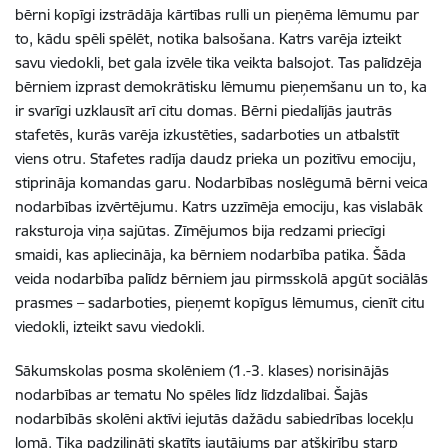
bērni kopīgi izstrādāja kārtības rulli un pieņēma lēmumu par
to, kādu spēli spēlēt, notika balsošana. Katrs varēja izteikt
savu viedokli, bet gala izvēle tika veikta balsojot. Tas palīdzēja
bērniem izprast demokrātisku lēmumu pieņemšanu un to, ka
ir svarīgi uzklausīt arī citu domas. Bērni piedalījās jautrās
stafetēs, kurās varēja izkustēties, sadarboties un atbalstīt
viens otru. Stafetes radīja daudz prieka un pozitīvu emociju,
stiprināja komandas garu. Nodarbības noslēgumā bērni veica
nodarbības izvērtējumu. Katrs uzzīmēja emociju, kas vislabāk
raksturoja viņa sajūtas. Zīmējumos bija redzami priecīgi
smaidi, kas apliecināja, ka bērniem nodarbība patika. Šāda
veida nodarbība palīdz bērniem jau pirmsskolā apgūt sociālās
prasmes – sadarboties, pieņemt kopīgus lēmumus, cienīt citu
viedokli, izteikt savu viedokli.
Sākumskolas posma skolēniem (1.-3. klases) norisinājās
nodarbības ar tematu No spēles līdz līdzdalībai. Šajās
nodarbībās skolēni aktīvi iejutās dažādu sabiedrības locekļu
lomā. Tika padziļināti skatīts jautājums par atšķirību starp