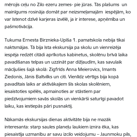
mērojis ceļu no Zilo ezeru zemes- pie jūras. Tās plašums un
mainīgums rosināja domāt par neizsmeļamajām iespējām, ko
var īstenot dzīvē karjeras izvēlē, ja ir interese, apņēmība un
pašmotivācija.
Tukuma Ernesta Birznieka-Upīša 1. pamatskola nebija tikai
naktsmājas. Tā bija īsta ekskursija pa skolu un vienreizēja
iespēja redzēt citādi aprīkotus kabinetus, skolēnu brīvā laika
pavadīšanas telpas un uzzināt par dižļaudīm, kas savulaik
mācījušies šajā skolā: Zigfrīds Anna Meierovics, Imants
Ziedonis, Jānis Baltvilks un citi. Vienlīdz vērtīgs bija kopā
pavadītais laiks ar aktīvākajiem šīs skolas skolēniem,
iesaistoties spēlēs, apmainoties ar stāstiem par
piedzīvojumiem savās skolās un vienkārši saturīgi pavadot
laiku, kas iestiepās pāri pusnaktij.
Nākamās ekskursijas dienas aktivitāte bija ne mazāk
interesanta: starp saules planeļu laukiem iznira ēka, kas
piesaistīja uzmanību ar savu izcilo veidojumu – Jaunmoku pils,