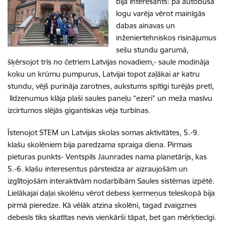
bija interesants: pa autobusa
logu varēja vērot mainīgās
dabas ainavas un
inženiertehniskos risinājumus
sešu stundu garumā,
šķērsojot trīs no četriem Latvijas novadiem,- saule modināja
koku un krūmu pumpurus, Latvijai topot zaļākai ar katru
stundu, vējš purināja zarotnes, aukstums spītīgi turējās pretī,
līdzenumus klāja plaši saules paneļu “ezeri” un meža masīvu
izcirtumos slējās gigantiskas vēja turbīnas.
Īstenojot STEM un Latvijas skolas somas aktivitātes, 5.-9.
klašu skolēniem bija paredzama spraiga diena. Pirmais
pieturas punkts- Ventspils Jaunrades nama planetārijs, kas
5.-6. klašu interesentus pārsteidza ar aizraujošām un
izglītojošām interaktīvām nodarbībām Saules sistēmas izpētē.
Lielākajai daļai skolēnu vērot debess ķermeņus teleskopā bija
pirmā pieredze. Kā vēlāk atzina skolēni, tagad zvaigznes
debesīs tiks skatītas nevis vienkārši tāpat, bet gan mērķtiecīgi.