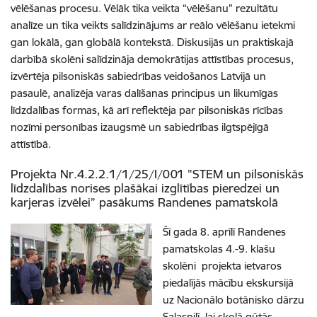
vēlēšanas procesu. Vēlāk tika veikta “vēlēšanu” rezultātu
analīze un tika veikts salīdzinājums ar reālo vēlēšanu ietekmi
gan lokālā, gan globālā kontekstā. Diskusijās un praktiskajā
darbībā skolēni salīdzināja demokrātijas attīstības procesus,
izvērtēja pilsoniskās sabiedrības veidošanos Latvijā un
pasaulē, analizēja varas dalīšanas principus un likumīgas
līdzdalības formas, kā arī reflektēja par pilsoniskās rīcības
nozīmi personības izaugsmē un sabiedrības ilgtspējīgā
attīstībā.
Projekta Nr.4.2.2.1/1/25/I/001 "STEM un pilsoniskās
līdzdalības norises plašākai izglītības pieredzei un
karjeras izvēlei” pasākums Randenes pamatskolā
Šī gada 8. aprīlī Randenes
pamatskolas 4.-9. klašu
skolēni projekta ietvaros
piedalījās mācību ekskursijā
uz Nacionālo botānisko dārzu
Salaspilī, lai skolā gūtās