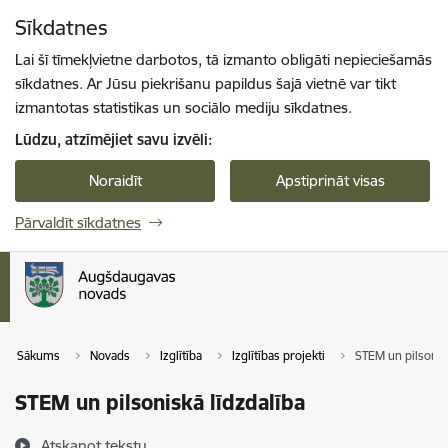
Pāriet uz lapas saturu
Sīkdatnes
Spied
lai meklētu
Enter
Lai šī tīmekļvietne darbotos, tā izmanto obligāti nepieciešamās
sīkdatnes. Ar Jūsu piekrišanu papildus šajā vietnē var tikt
izmantotas statistikas un sociālo mediju sīkdatnes.
Lūdzu, atzīmējiet savu izvēli:
Noraidīt
Apstiprināt visas
Pārvaldīt sīkdatnes
Sākums
Novads
Izglītība
Izglītības projekti
STEM un pilsonisk
STEM un pilsoniskā līdzdalība
Atskaņot tekstu