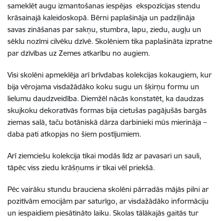
sameklēt augu izmantošanas iespējas ekspozīcijas stendu
krāsainajā kaleidoskopā. Bērni paplašināja un padziļināja
savas zināšanas par sakņu, stumbra, lapu, ziedu, augļu un
sēklu nozīmi cilvēku dzīvē. Skolēniem tika paplašināta izpratne
par dzīvības uz Zemes atkarību no augiem.
Visi skolēni apmeklēja arī brīvdabas kolekcijas kokaugiem, kur
bija vērojama visdažādāko koku sugu un šķirņu formu un
lielumu daudzveidība. Diemžēl nācās konstatēt, ka daudzas
skujkoku dekoratīvās formas bija cietušas pagājušās bargās
ziemas salā, taču botāniskā dārza darbinieki mūs mierināja –
daba pati atkopjas no šiem postījumiem.
Arī ziemciešu kolekcija tikai modās līdz ar pavasari un sauli,
tāpēc viss ziedu krāšņums ir tikai vēl priekšā.
Pēc vairāku stundu brauciena skolēni pārradās mājās pilni ar
pozitīvām emocijām par saturīgo, ar visdažādāko informāciju
un iespaidiem piesātināto laiku. Skolas tālākajās gaitās tur