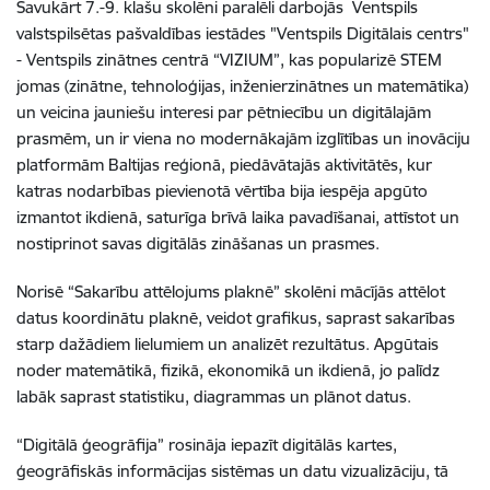
Savukārt 7.-9. klašu skolēni paralēli darbojās Ventspils
valstspilsētas pašvaldības iestādes "Ventspils Digitālais centrs"
- Ventspils zinātnes centrā “VIZIUM”, kas popularizē STEM
jomas (zinātne, tehnoloģijas, inženierzinātnes un matemātika)
un veicina jauniešu interesi par pētniecību un digitālajām
prasmēm, un ir viena no modernākajām izglītības un inovāciju
platformām Baltijas reģionā, piedāvātajās aktivitātēs, kur
katras nodarbības pievienotā vērtība bija iespēja apgūto
izmantot ikdienā, saturīga brīvā laika pavadīšanai, attīstot un
nostiprinot savas digitālās zināšanas un prasmes.
Norisē “Sakarību attēlojums plaknē” skolēni mācījās attēlot
datus koordinātu plaknē, veidot grafikus, saprast sakarības
starp dažādiem lielumiem un analizēt rezultātus. Apgūtais
noder matemātikā, fizikā, ekonomikā un ikdienā, jo palīdz
labāk saprast statistiku, diagrammas un plānot datus.
“Digitālā ģeogrāfija” rosināja iepazīt digitālās kartes,
ģeogrāfiskās informācijas sistēmas un datu vizualizāciju, tā