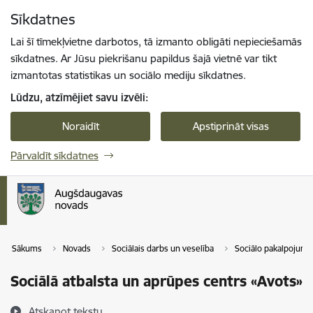
Pāriet uz lapas saturu
Sīkdatnes
Spied
lai meklētu
Enter
Lai šī tīmekļvietne darbotos, tā izmanto obligāti nepieciešamās
sīkdatnes. Ar Jūsu piekrišanu papildus šajā vietnē var tikt
izmantotas statistikas un sociālo mediju sīkdatnes.
Lūdzu, atzīmējiet savu izvēli:
Noraidīt
Apstiprināt visas
Pārvaldīt sīkdatnes
Sākums
Novads
Sociālais darbs un veselība
Sociālo pakalpojumu
Sociālā atbalsta un aprūpes centrs «Avots»
Atskaņot tekstu