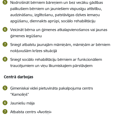
Nodrošināt bērniem bāreņiem un bez vecāku gādības
palikušiem bērniem un jauniešiem vispusīgu attīstību,
audzināšanu, izglītošanu, patstāvīgas dzīves iemaņu
apgūšanu, diennakts aprūpi, sociālo rehabilitāciju
Veicināt bērna un ģimenes atkalapvienošanos vai jaunas
ģimenes iegūšanu
Sniegt atbalstu jaunajām māmiņām, māmiņām ar bērniem
nokļuvušām krīzes situācijā
Sniegt sociālo rehabilitāciju bērniem ar funkcionāliem
traucējumiem un viņu likumiskajiem pārstāvjiem
Centrā darbojas
Ģimeniskai videi pietuvināta pakalpojuma centrs
“Kamoliņš”
Jauniešu māja
Atbalsta centrs «Avotiņi»