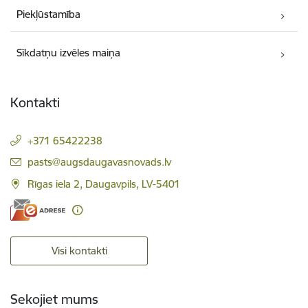
Piekļūstamība
Sīkdatņu izvēles maiņa
Kontakti
+371 65422238
E-pasts:
pasts@augsdaugavasnovads.lv
Rīgas iela 2, Daugavpils, LV-5401
Visi kontakti
Sekojiet mums