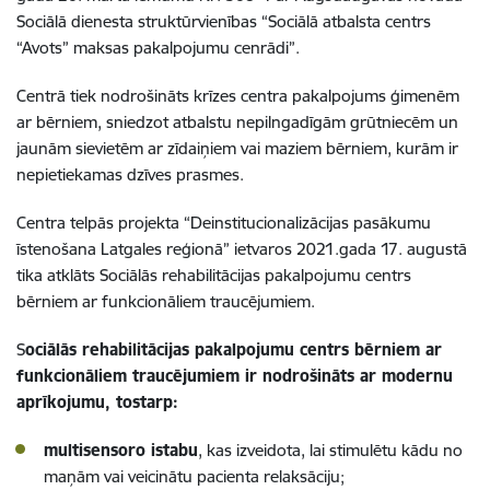
Sociālā dienesta struktūrvienības “Sociālā atbalsta centrs
“Avots” maksas pakalpojumu cenrādi”.
Centrā tiek nodrošināts krīzes centra pakalpojums ģimenēm
ar bērniem, sniedzot atbalstu nepilngadīgām grūtniecēm un
jaunām sievietēm ar zīdaiņiem vai maziem bērniem, kurām ir
nepietiekamas dzīves prasmes.
Centra telpās
projekta “Deinstitucionalizācijas pasākumu
īstenošana Latgales reģionā” ietvaros
2021.gada 17. augustā
tika atklāts
Sociālās rehabilitācijas pakalpojumu centrs
bērniem ar funkcionāliem traucējumiem
.
S
ociālās rehabilitācijas pakalpojumu centrs bērniem ar
funkcionāliem traucējumiem ir nodrošināts ar modernu
aprīkojumu, tostarp:
multisensoro istabu
, kas izveidota, lai stimulētu kādu no
maņām vai veicinātu pacienta relaksāciju;