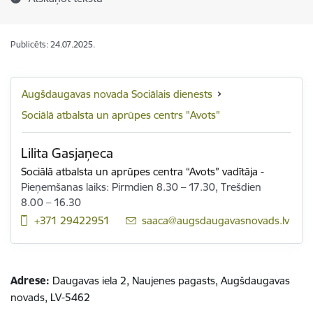
Publicēts: 24.07.2025.
Augšdaugavas novada Sociālais dienests
Sociālā atbalsta un aprūpes centrs "Avots"
Lilita Gasjaņeca
Sociālā atbalsta un aprūpes centra “Avots” vadītāja
-
Pieņemšanas laiks: Pirmdien 8.30 – 17.30, Trešdien
8.00 – 16.30
+371 29422951
E-pasts:
saaca@augsdaugavasnovads.lv
Adrese:
Daugavas iela 2, Naujenes pagasts, Augšdaugavas
novads, LV-5462