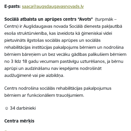
E-pasts:
saaca@augsdaugavasnovads.lv
Sociālā atbalsta un aprūpes centrs “Avots”
(turpmāk –
Centrs) ir Augšdaugavas novada Sociālā dienesta pakļautībā
esoša struktūrvienība, kas izveidota kā ģimeniskai videi
pietuvināts ilgstošas sociālās aprūpes un sociālās
rehabilitācijas institūcijas pakalpojums bērniem un nodrošina
bērniem bāreņiem un bez vecāku gādības palikušiem bērniem
no 3 līdz 18 gadu vecumam pastāvīgu uzturēšanos, ja bērnu
aprūpi un audzināšanu nav iespējams nodrošināt
audžuģimenē vai pie aizbildņa.
Centrs nodrošina sociālās rehabilitācijas pakalpojumus
bērniem ar funkcionāliem traucējumiem.
☺ 34 darbinieki
Centra mērķis