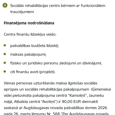
Sociālās rehabilitācijas centrs bērniem ar funkcionāliem
traucējumiem
Finansējuma nodrošināšana
Centra finanšu līdzekļus veido:
pašvaldības budžeta līdzekļi;
maksas pakalpojumi;
fizisko un juridisko personu ziedojumi un dāvinājumi;
citi finanšu avoti (projekti).
Vienas personas uzturēšanās maksa ilgstošas sociālās
aprūpes un sociālās rehabilitācijas pakalpojumam (
Ģimeniskai
videi pietuvināta pakalpojuma centrā “Kamoliņš”, Jauniešu
mājā, Atbalsta centrā “Avotiņš”)
ir 90,00 EUR diennaktī
saskaņā ar Augšdaugavas novada pašvaldības domes 2026.
gada 26. marta lēmumu Nr. 568 “Par Augšdaugavas novada