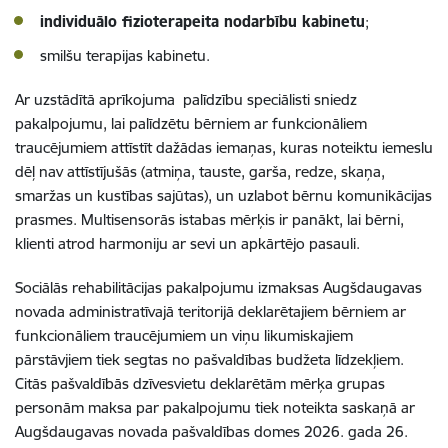
individuālo fizioterapeita nodarbību kabinetu
;
smilšu terapijas kabinetu.
Ar uzstādītā aprīkojuma palīdzību speciālisti sniedz
pakalpojumu, lai palīdzētu bērniem
ar funkcionāliem
traucējumiem attīstīt
dažādas iemaņas, kuras noteiktu iemeslu
dēļ nav attīstījušās (atmiņa, tauste, garša, redze, skaņa,
smaržas un kustības sajūtas),
un uzlabot bērnu komunikācijas
prasmes
. Multisensorās istabas mērķis ir panākt, lai bērni,
klienti atrod harmoniju ar sevi un apkārtējo pasauli.
Sociālās rehabilitācijas pakalpojumu izmaksas Augšdaugavas
novada administratīvajā teritorijā deklarētajiem bērniem ar
funkcionāliem traucējumiem un viņu likumiskajiem
pārstāvjiem tiek segtas no pašvaldības budžeta līdzekļiem.
Citās pašvaldībās dzīvesvietu deklarētām mērķa grupas
personām maksa par pakalpojumu tiek noteikta saskaņā ar
Augšdaugavas novada pašvaldības domes 2026. gada 26.