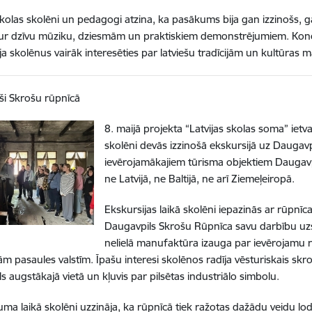
kolas skolēni un pedagogi atzina, ka pasākums bija gan izzinošs, ga
aur dzīvu mūziku, dziesmām un praktiskiem demonstrējumiem. Koncer
ja skolēnus vairāk interesēties par latviešu tradīcijām un kultūras
ši Skrošu rūpnīcā
8. maijā projekta “Latvijas skolas soma” ie
skolēni devās izzinošā ekskursijā uz Daugav
ievērojamākajiem tūrisma objektiem Daugavpilī
ne Latvijā, ne Baltijā, ne arī Ziemeļeiropā.
Ekskursijas laikā skolēni iepazinās ar rūpnī
Daugavpils Skrošu Rūpnīca savu darbību uz
nelielā manufaktūra izauga par ievērojamu 
m pasaules valstīm. Īpašu interesi skolēnos radīja vēsturiskais skro
s augstākajā vietā un kļuvis par pilsētas industriālo simbolu.
ma laikā skolēni uzzināja, ka rūpnīcā tiek ražotas dažādu veidu lo