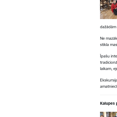
dažādām 
Ne mazāk 
stikla ma
Īpašu int
tradicionā
laikam, ej
Ekskursija
amatniec
Kalupes 