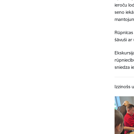
ieroču lo
seno iekār
mantojumā
Rūpnīcas 
šāvuši ar
Ekskursija
rūpniecīb
sniedza i
Izzinošs 