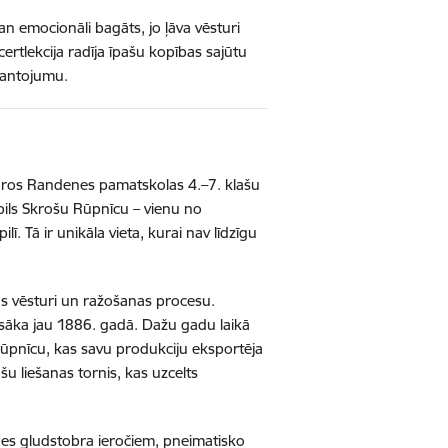
n emocionāli bagāts, jo ļāva vēsturi
tlekcija radīja īpašu kopības sajūtu
 mantojumu.
tvaros Randenes pamatskolas 4.–7. klašu
pils Skrošu Rūpnīcu – vienu no
. Tā ir unikāla vieta, kurai nav līdzīgu
cas vēsturi un ražošanas procesu.
sāka jau 1886. gadā. Dažu gadu laikā
rūpnīcu, kas savu produkciju eksportēja
šu liešanas tornis, kas uzcelts
des gludstobra ieročiem, pneimatisko