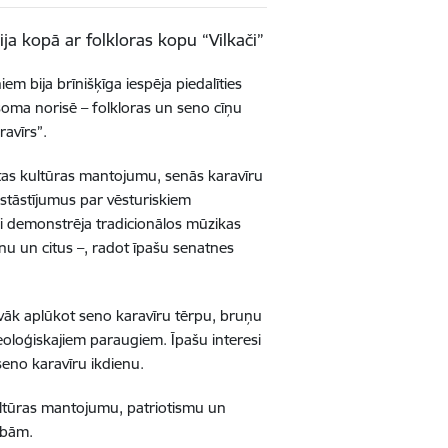
ija kopā ar folkloras kopu “Vilkači”
m bija brīnišķīga iespēja piedalīties
soma norisē – folkloras un seno cīņu
ravīrs”.
utas kultūras mantojumu, senās karavīru
n stāstījumus par vēsturiskiem
ki demonstrēja tradicionālos mūzikas
nu un citus –, radot īpašu senatnes
tuvāk aplūkot seno karavīru tērpu, bruņu
heoloģiskajiem paraugiem. Īpašu interesi
seno karavīru ikdienu.
 kultūras mantojumu, patriotismu un
tībām.