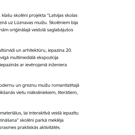
klašu skolēni projekta “Latvijas skolas
ienā uz Lūznavas muižu. Skolēniem bija
enām oriģinālajā veidolā saglabājušos
ltūrvidi un arhitektūru, iepazina 20.
āvīgā multimediālā ekspozīcija
 iepazinās ar ievērojamā inženiera
modernu un greznu muižu romantizētajā
tikšanās vietu māksliniekiem, literātiem,
ateriālus, lai interaktīvā veidā iepazītu
zināšana” skolēni parkā meklēja
prasmes praktiskās aktivitātēs.