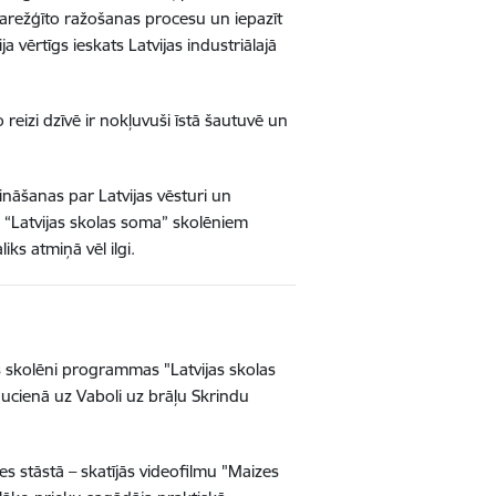
 sarežģīto ražošanas procesu un iepazīt
 vērtīgs ieskats Latvijas industriālajā
reizi dzīvē ir nokļuvuši īstā šautuvē un
zināšanas par Latvijas vēsturi un
s “Latvijas skolas soma” skolēniem
ks atmiņā vēl ilgi.
s skolēni programmas "Latvijas skolas
ucienā uz Vaboli uz brāļu Skrindu
es stāstā – skatījās videofilmu "Maizes