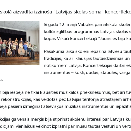
skolā aizvadīta izzinoša “Latvijas skolas soma” koncertlekc
Šī gada 12. maijā Vaboles pamatskola skolēnie
kultūrizglītības programmas Latvijas skolas 
kopas Vilkači koncertlekcijā “Jauns es biju ka
Pasākuma laikā skolēni iepazina latviešu ta
tradīcijas, kā arī klausījās tautasdziesmas u
notikumiem Latvijā. Koncertlekcijas dalībnie
instrumentus – kokli, dūdas, stabules, vargā
u.
 bija iespēja ne tikai klausīties muzikālos priekšnesumus, bet arī 
 rekonstrukcijas, kas veidotas pēc Latvijas teritorijā atrastajiem ar
espēja pašiem izmēģināt atsevišķus mūzikas instrumentus un iepazīt 
kcijas galvenais mērķis bija stiprināt skolēnu interesi par Latvijas
adīcijām, vienlaikus veicinot izpratni par mūsu tautas vēsturi un vēr