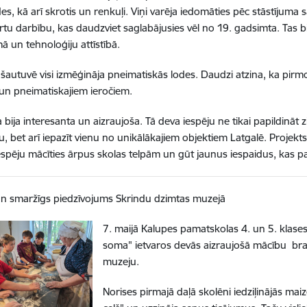
des, kā arī skrotis un renkuļi. Viņi varēja iedomāties pēc stāstījuma
tu darbību, kas daudzviet saglabājusies vēl no 19. gadsimta. Tas bija
 un tehnoloģiju attīstībā.
šautuvē visi izmēģināja pneimatiskās lodes. Daudzi atzina, ka pirmo 
 un pneimatiskajiem ieročiem.
 bija interesanta un aizraujoša. Tā deva iespēju ne tikai papildināt 
u, bet arī iepazīt vienu no unikālākajiem objektiem Latgalē. Projekt
espēju mācīties ārpus skolas telpām un gūt jaunus iespaidus, kas pali
un smaržīgs piedzīvojums Skrindu dzimtas muzejā
7. maijā Kalupes pamatskolas 4. un 5. klase
soma" ietvaros devās aizraujošā mācību bra
muzeju.
Norises pirmajā daļā skolēni iedziļinājās maiz