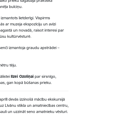
elāko prieku sagādāja praktiskā
anēļa bulciņu.
izmantots lietderīgi. Vispirms
s ar muzeja ekspozīciju un avīzi
pagastā un novadā, raisot interesi par
ūsu kultūrvēsturē.
 senči izmantoja graudu apstrādei –
ētru tēju.
ālistei
Ilzei Ozoliņai
par sirsnīgo,
nas, gan kopā būšanas prieku.
prīlī devās izzinošā mācību ekskursijā
 uz Līvānu stikla un amatniecības centru,
asauli un uzzināt seno amatnieku vēsturi.