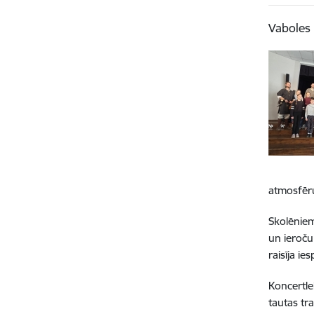
Vaboles 
atmosfēr
Skolēniem
un ieroču
raisīja i
Koncertle
tautas tr