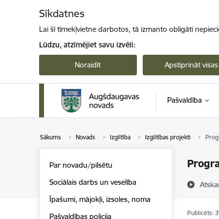
Pāriet uz lapas saturu
Sīkdatnes
Lai šī tīmekļvietne darbotos, tā izmanto obligāti nepiec
Lūdzu, atzīmējiet savu izvēli:
Noraidīt
Apstiprināt visas
Pašvaldība
Sākums
Novads
Izglītība
Izglītības projekti
Prog
Progra
Par novadu/pilsētu
Sociālais darbs un veselība
Atska
Īpašumi, mājokļi, izsoles, noma
Publicēts: 
Pašvaldības policija