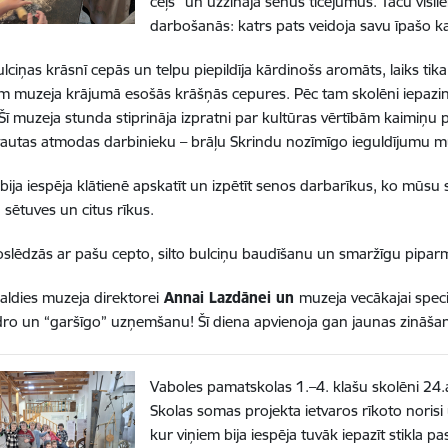
ceļš" un uzzināja senus ticējumus. Taču visli
darbošanās: katrs pats veidoja savu īpašo k
ciņas krāsnī cepās un telpu piepildīja kārdinošs aromāts, laiks tika 
ām muzeja krājumā esošās krāšņās cepures. Pēc tam skolēni iepazinā
Šī muzeja stunda stiprināja izpratni par kultūras vērtībām kaimiņu 
tautas atmodas darbinieku – brāļu Skrindu nozīmīgo ieguldījumu m
ija iespēja klātienē apskatīt un izpētīt senos darbarīkus, ko mūsu
 sētuves un citus rīkus.
slēdzās ar pašu cepto, silto bulciņu baudīšanu un smaržīgu piparm
paldies muzeja direktorei
Annai Lazdānei un
muzeja vecākajai speci
ro un “garšīgo” uzņemšanu! Šī diena apvienoja gan jaunas zināša
Vaboles pamatskolas 1.–4. klašu skolēni 24.a
Skolas somas projekta ietvaros rīkoto norisi
kur viņiem bija iespēja tuvāk iepazīt stikla p