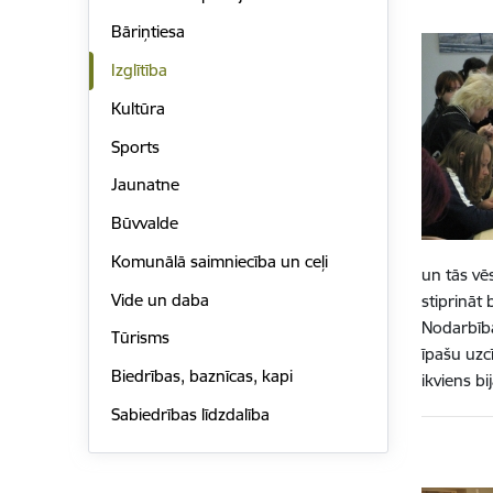
Bāriņtiesa
Izglītība
Kultūra
Sports
Jaunatne
Būvvalde
Komunālā saimniecība un ceļi
un tās vē
Vide un daba
stiprināt 
Nodarbība
Tūrisms
īpašu uzc
Biedrības, baznīcas, kapi
ikviens bi
Sabiedrības līdzdalība