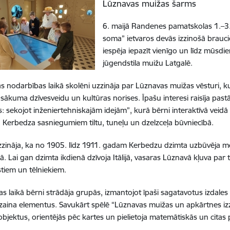
Lūznavas muižas šarms
6. maijā Randenes pamatskolas 1.–3. 
soma” ietvaros devās izzinošā brauc
iespēja iepazīt vienīgo un līdz mūsdi
jūgendstila muižu Latgalē.
šās nodarbības laikā skolēni uzzināja par Lūznavas muižas vēsturi, ku
sākuma dzīvesveidu un kultūras norises. Īpašu interesi raisīja past
: sekojot inženiertehniskajām idejām”, kurā bērni interaktīvā veidā
a Kerbedza sasniegumiem tiltu, tuneļu un dzelzceļa būvniecībā.
zzināja, ka no 1905. līdz 1911. gadam Kerbedzu dzimta uzbūvēja 
ā. Lai gan dzimta ikdienā dzīvoja Itālijā, vasaras Lūznavā kļuva par 
tiem un tēlniekiem.
s laikā bērni strādāja grupās, izmantojot īpaši sagatavotus izdales m
zaina elementus. Savukārt spēlē “Lūznavas muižas un apkārtnes iz
bjektus, orientējās pēc kartes un pielietoja matemātiskās un citas 