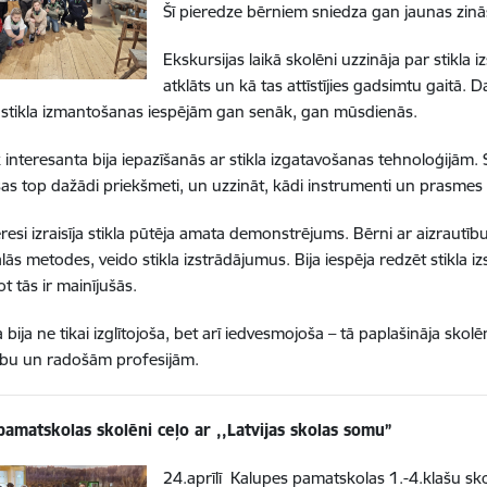
Šī pieredze bērniem sniedza gan jaunas zinā
Ekskursijas laikā skolēni uzzināja par stikla i
atklāts un kā tas attīstījies gadsimtu gaitā. 
stikla izmantošanas iespējām gan senāk, gan mūsdienās.
interesanta bija iepazīšanās ar stikla izgatavošanas tehnoloģijām. 
sas top dažādi priekšmeti, un uzzināt, kādi instrumenti un prasmes
eresi izraisīja stikla pūtēja amata demonstrējums. Bērni ar aizrautīb
lās metodes, veido stikla izstrādājumus. Bija iespēja redzēt stikla iz
ot tās ir mainījušās.
 bija ne tikai izglītojoša, bet arī iedvesmojoša – tā paplašināja sko
ību un radošām profesijām.
pamatskolas skolēni ceļo ar ,,Latvijas skolas somu”
24.aprīlī Kalupes pamatskolas 1.-4.klašu sko