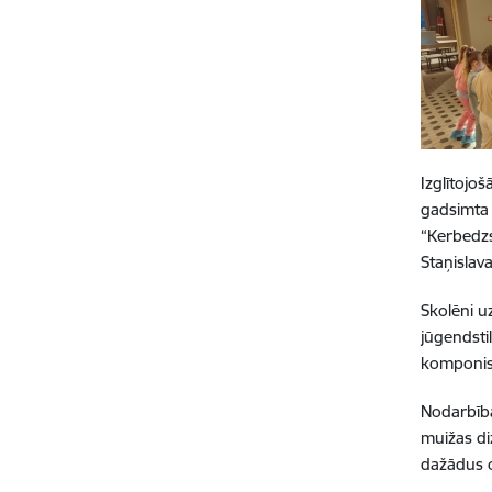
Izglītojo
gadsimta 
“Kerbedzs
Staņislav
Skolēni u
jūgendstil
komponis
Nodarbība
muižas di
dažādus o