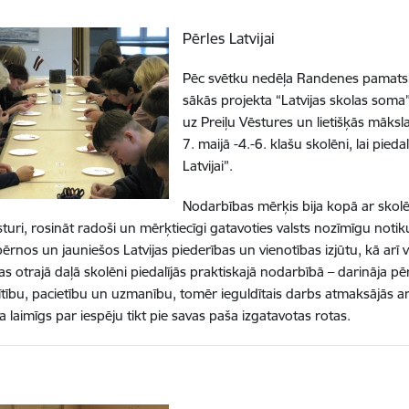
Pērles Latvijai
Pēc svētku nedēļa Randenes pamatskol
sākās projekta “Latvijas skolas soma” 
uz Preiļu Vēstures un lietišķās māksl
7. maijā -4.-6. klašu skolēni, lai pi
Latvijai”.
Nodarbības mērķis bija kopā ar skolēn
sturi, rosināt radoši un mērķtiecīgi gatavoties valsts nozīmīgu not
bērnos un jauniešos Latvijas piederības un vienotības izjūtu, kā arī 
s otrajā daļā skolēni piedalījās praktiskajā nodarbībā – darināja pērļ
ītību, pacietību un uzmanību, tomēr ieguldītais darbs atmaksājās
ja laimīgs par iespēju tikt pie savas paša izgatavotas rotas.