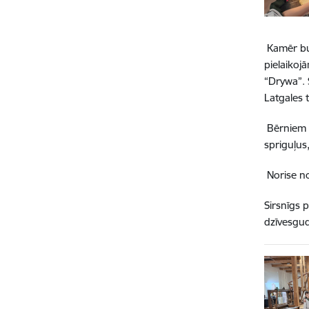
Kamēr bul
pielaikoj
“Drywa”. 
Latgales 
Bērniem b
spriguļus,
Norise no
Sirsnīgs 
dzīvesgud