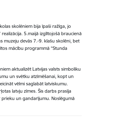
as skolēniem bija īpaši ražīga, jo
realizācija. 5.maijā izglītojošā braucienā
as muzeju devās 7.-9. klašu skolēni, bet
edalītos mācību programmā “Stunda
iem aktualizēt Latvijas valsts simboliku
ikumu un svētku atzīmēšanai, kopt un
veicināt vēlmi saglabāt latviskumu.
otas latvju zīmes. Šis darbs prasīja
 ar prieku un gandarījumu. Noslēgumā