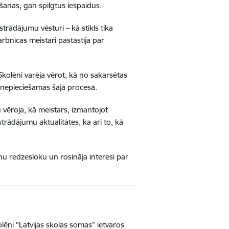
šanas, gan spilgtus iespaidus.
zstrādājumu vēsturi – kā stikls tika
Darbnīcas meistari pastāstīja par
Skolēni varēja vērot, kā no sakarsētas
 nepieciešamas šajā procesā.
u vēroja, kā meistars, izmantojot
strādājumu aktualitātes, ka arī to, kā
lēnu redzesloku un rosināja interesi par
lēni “Latvijas skolas somas” ietvaros