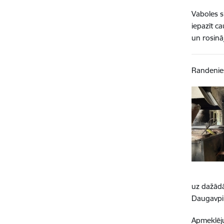
Vaboles s
iepazīt c
un rosinā
Randenie
uz dažādā
Daugavpil
Apmeklēju