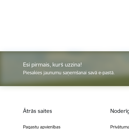
Esi pirmais, kurš uzzina!
Piesakies jaunumu saņemšanai savā e-pastā.
Kājene
Ātrās saites
Noderīg
Pagastu apvienības
Privātuma