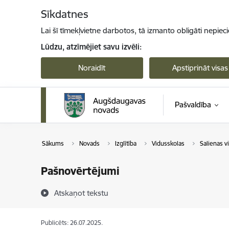
Pāriet uz lapas saturu
Sīkdatnes
Lai šī tīmekļvietne darbotos, tā izmanto obligāti nepiec
Lūdzu, atzīmējiet savu izvēli:
Noraidīt
Apstiprināt visas
Pašvaldība
Sākums
Novads
Izglītība
Vidusskolas
Salienas v
Pašnovērtējumi
Atskaņot tekstu
Publicēts: 26.07.2025.