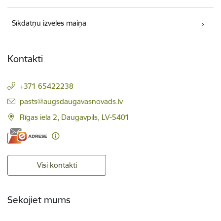
Sīkdatņu izvēles maiņa
Kontakti
+371 65422238
E-pasts:
pasts@augsdaugavasnovads.lv
Rīgas iela 2, Daugavpils, LV-5401
Visi kontakti
Sekojiet mums