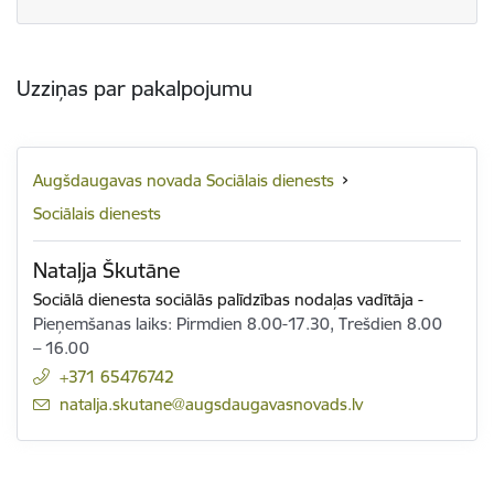
Uzziņas par pakalpojumu
Augšdaugavas novada Sociālais dienests
Sociālais dienests
Nataļja Škutāne
Sociālā dienesta sociālās palīdzības nodaļas vadītāja
-
Pieņemšanas laiks: Pirmdien 8.00-17.30, Trešdien 8.00
– 16.00
+371 65476742
E-pasts:
natalja.skutane@augsdaugavasnovads.lv