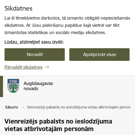
Pāriet uz lapas saturu
Sīkdatnes
Spied
lai meklētu
Enter
Lai šī tīmekļvietne darbotos, tā izmanto obligāti nepieciešamās
sīkdatnes. Ar Jūsu piekrišanu papildus šajā vietnē var tikt
izmantotas statistikas un sociālo mediju sīkdatnes.
Lūdzu, atzīmējiet savu izvēli:
Noraidīt
Apstiprināt visas
Pārvaldīt sīkdatnes
Sākums
Vienreizējs pabalsts no ieslodzījuma vietas atbrīvotajām personā
Vienreizējs pabalsts no ieslodzījuma
vietas atbrīvotajām personām