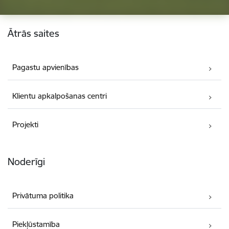
Kājene
Ātrās saites
Pagastu apvienības
Klientu apkalpošanas centri
Projekti
Noderīgi
Privātuma politika
Piekļūstamība