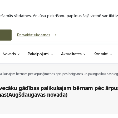
iešamās sīkdatnes. Ar Jūsu piekrišanu papildus šajā vietnē var tikt i
Pārvaldīt sīkdatnes
Novads
Pakalpojumi
Aktualitātes
Kontakti
 palikušajam bērnam pēc ārpusģimenes aprūpes beigšanās un pailngadības sasni
z vecāku gādības palikušajam bērnam pēc ārp
anas(Augšdaugavas novadā)