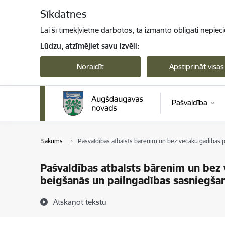
Pāriet uz lapas saturu
Sīkdatnes
Lai šī tīmekļvietne darbotos, tā izmanto obligāti nepiec
Lūdzu, atzīmējiet savu izvēli:
Noraidīt
Apstiprināt visas
Pašvaldība
Sākums
Pašvaldības atbalsts bārenim un bez vecāku gādības
Pašvaldības atbalsts bārenim un be
beigšanās un pailngadības sasniegš
Atskaņot tekstu