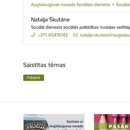
Augšdaugavas novada Sociālais dienests
Sociāla
Nataļja Škutāne
Sociālā dienesta sociālās palīdzības nodaļas vadītāj
+371 65476742
E-pasts:
natalja.skutane@augsdau
Saistītas tēmas
Pabalsts