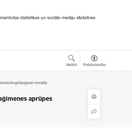
zmantotas statistikas un sociālo mediju sīkdatnes.
Meklēt
Piekļūstamība
egšanas(Augšdaugavas novadā)
usģimenes aprūpes