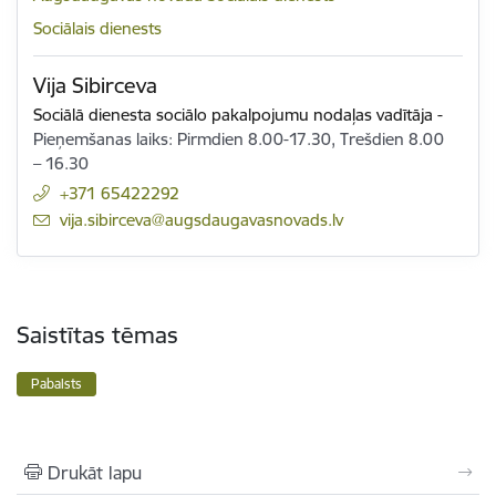
Sociālais dienests
Vija Sibirceva
Sociālā dienesta sociālo pakalpojumu nodaļas vadītāja
-
Pieņemšanas laiks: Pirmdien 8.00-17.30, Trešdien 8.00
– 16.30
+371 65422292
E-pasts:
vija.sibirceva@augsdaugavasnovads.lv
Saistītas tēmas
Pabalsts
Drukāt lapu