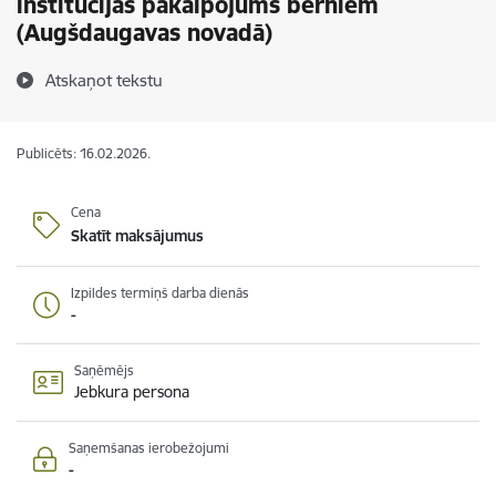
institūcijas pakalpojums bērniem
(Augšdaugavas novadā)
Atskaņot tekstu
Publicēts: 16.02.2026.
Cena
Skatīt maksājumus
Izpildes termiņš darba dienās
-
Saņēmējs
Jebkura persona
Saņemšanas ierobežojumi
-