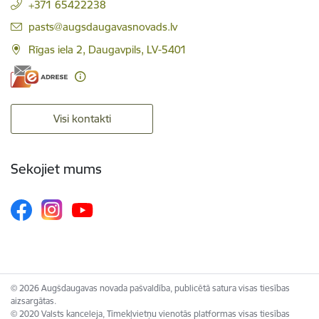
+371 65422238
E-pasts:
pasts@augsdaugavasnovads.lv
Rīgas iela 2, Daugavpils, LV-5401
Visi kontakti
Sekojiet mums
© 2026 Augšdaugavas novada pašvaldība, publicētā satura visas tiesības
aizsargātas.
© 2020 Valsts kanceleja, Tīmekļvietņu vienotās platformas visas tiesības