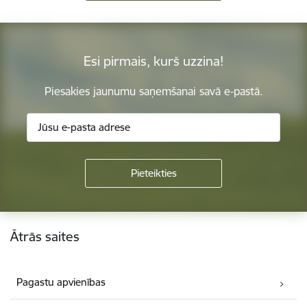
Esi pirmais, kurš uzzina!
Piesakies jaunumu saņemšanai savā e-pastā.
Kājene
Ātrās saites
Pagastu apvienības