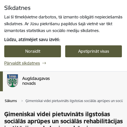
Pāriet uz lapas saturu
Sīkdatnes
Spied
lai meklētu
Enter
Lai šī tīmekļvietne darbotos, tā izmanto obligāti nepieciešamās
sīkdatnes. Ar Jūsu piekrišanu papildus šajā vietnē var tikt
izmantotas statistikas un sociālo mediju sīkdatnes.
Lūdzu, atzīmējiet savu izvēli:
Noraidīt
Apstiprināt visas
Pārvaldīt sīkdatnes
Sākums
Ģimeniskai videi pietuvināts ilgstošas sociālās aprūpes un sociāl
Ģimeniskai videi pietuvināts ilgstošas
sociālās aprūpes un sociālās rehabilitācijas