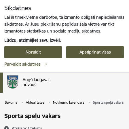
Pāriet uz lapas saturu
Sīkdatnes
Spied
lai meklētu
Enter
Lai šī tīmekļvietne darbotos, tā izmanto obligāti nepieciešamās
sīkdatnes. Ar Jūsu piekrišanu papildus šajā vietnē var tikt
izmantotas statistikas un sociālo mediju sīkdatnes.
Lūdzu, atzīmējiet savu izvēli:
Noraidīt
Apstiprināt visas
Pārvaldīt sīkdatnes
Sākums
Aktualitātes
Notikumu kalendārs
Sporta spēļu vakars
Sporta spēļu vakars
Atskaņot tekstu