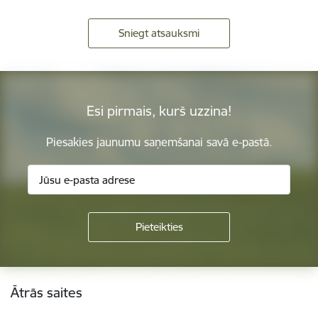
Sniegt atsauksmi
Esi pirmais, kurš uzzina!
Piesakies jaunumu saņemšanai savā e-pastā.
Kājene
Ātrās saites