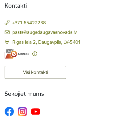
Kontakti
+371 65422238
E-pasts:
pasts@augsdaugavasnovads.lv
Rīgas iela 2, Daugavpils, LV-5401
Visi kontakti
Sekojiet mums