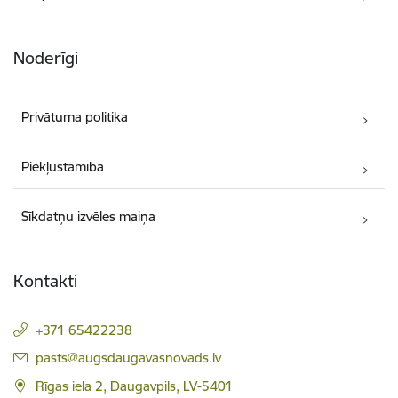
Noderīgi
Privātuma politika
Piekļūstamība
Sīkdatņu izvēles maiņa
Kontakti
+371 65422238
E-pasts:
pasts@augsdaugavasnovads.lv
Rīgas iela 2, Daugavpils, LV-5401