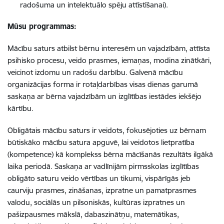
radošuma un intelektuālo spēju attīstīšanai).
Mūsu programmas:
Mācību saturs atbilst bērnu interesēm un vajadzībām, attīsta
psihisko procesu, veido prasmes, iemaņas, modina zinātkāri,
veicinot izdomu un radošu darbību. Galvenā mācību
organizācijas forma ir rotaļdarbības visas dienas garumā
saskaņa ar bērna vajadzībām un izglītības iestādes iekšējo
kārtību.
Obligātais mācību saturs ir veidots, fokusējoties uz bērnam
būtiskāko mācību satura apguvē, lai veidotos lietpratība
(kompetence) kā komplekss bērna mācīšanās rezultāts ilgākā
laika periodā. Saskaņa ar vadlīnijām pirmsskolas izglītības
obligāto saturu veido vērtības un tikumi, vispārīgās jeb
caurviju prasmes, zināšanas, izpratne un pamatprasmes
valodu, sociālās un pilsoniskās, kultūras izpratnes un
pašizpausmes mākslā, dabaszinātņu, matemātikas,