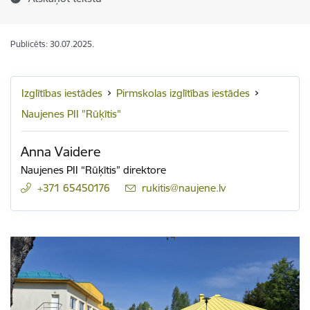
Publicēts: 30.07.2025.
Izglītības iestādes
Pirmskolas izglītības iestādes
Naujenes PII "Rūķītis"
Anna Vaidere
Naujenes PII “Rūķītis” direktore
+371 65450176
E-pasts:
rukitis@naujene.lv