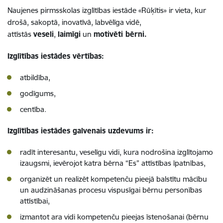
Naujenes pirmsskolas izglītības iestāde «Rūķītis» ir vieta, kur
drošā, sakoptā, inovatīvā, labvēlīga vidē,
attīstās
veseli
,
laimīgi
un
motivēti bērni.
Izglītības iestādes vērtības:
atbildība,
godīgums,
centība.
Izglītības iestādes galvenais uzdevums ir:
radīt interesantu, veselīgu vidi, kura nodrošina izglītojamo
izaugsmi, ievērojot katra bērna “Es” attīstības īpatnības,
organizēt un realizēt kompetenču pieejā balstītu mācību
un audzināšanas procesu vispusīgai bērnu personības
attīstībai,
izmantot ara vidi kompetenču pieejas īstenošanai (bērnu