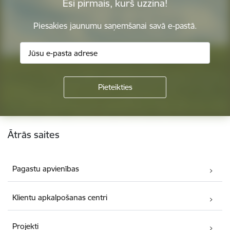
Esi pirmais, kurš uzzina!
Piesakies jaunumu saņemšanai savā e-pastā.
Kājene
Ātrās saites
Pagastu apvienības
Klientu apkalpošanas centri
Projekti