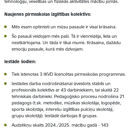
tehnoloģiju, veselības un fiziskās aktivitātes mācību jomās.
Naujenes pirmsskolas izglītības kolektīvs:
Mēs esam optimisti un mūsu pasaule ir visai krāsaina.
Šo pasauli veidojam mēs paši. Tā ir vienreizēja, liela un
neatkārtojama. Un tāda ir tikai mums. Krāsaina, dažādu
emociju pasaule, kurā mēs dzīvojam.
Iestāde šodien:
Tiek īstenotas 3 IKVD licencētas pirmsskolas programmas.
Iestādes darba nodrošināšanai izveidots stabils un
profesionāls kolektīvs ar 43 darbiniekiem, tai skaitā 22
tehniskais darbinieki. Pedagoģisko procesu nodrošina 21
pedagogs (t.sk. metodiķe, mūzikas skolotāja, logopēde,
sporta skolotāja, interešu izglītības pulciņu skolotāji,
grupu skolotāji). Iestādē darbojas 8 grupas.
Audzēkņu skaits 2024./2025. mācību gadā - 143