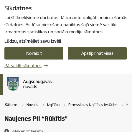
Pāriet uz lapas saturu
Sīkdatnes
Spied
lai meklētu
Enter
Lai šī tīmekļvietne darbotos, tā izmanto obligāti nepieciešamās
sīkdatnes. Ar Jūsu piekrišanu papildus šajā vietnē var tikt
izmantotas statistikas un sociālo mediju sīkdatnes.
Lūdzu, atzīmējiet savu izvēli:
Noraidīt
Apstiprināt visas
Pārvaldīt sīkdatnes
Sākums
Novads
Izglītība
Pirmsskolas izglītības iestādes
Nau
Naujenes PII “Rūķītis”
Atskaņot tekstu