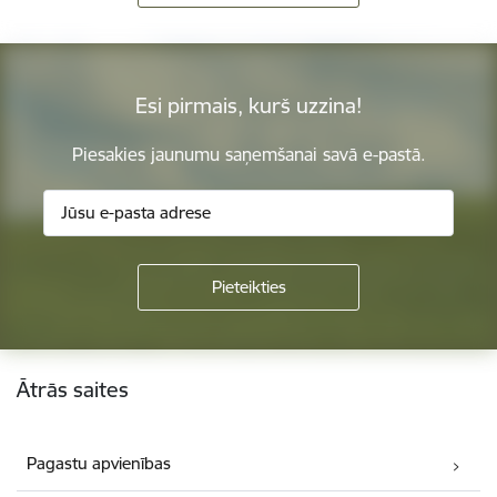
Esi pirmais, kurš uzzina!
Piesakies jaunumu saņemšanai savā e-pastā.
Kājene
Ātrās saites
Pagastu apvienības