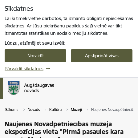
Pāriet uz lapas saturu
Sīkdatnes
Spied
lai meklētu
Enter
Lai šī tīmekļvietne darbotos, tā izmanto obligāti nepieciešamās
sīkdatnes. Ar Jūsu piekrišanu papildus šajā vietnē var tikt
izmantotas statistikas un sociālo mediju sīkdatnes.
Lūdzu, atzīmējiet savu izvēli:
Noraidīt
Apstiprināt visas
Pārvaldīt sīkdatnes
Sākums
Novads
Kultūra
Muzeji
Naujenes Novadpētniecības
Naujenes Novadpētniecības muzeja
ekspozīcijas vieta "Pirmā pasaules kara