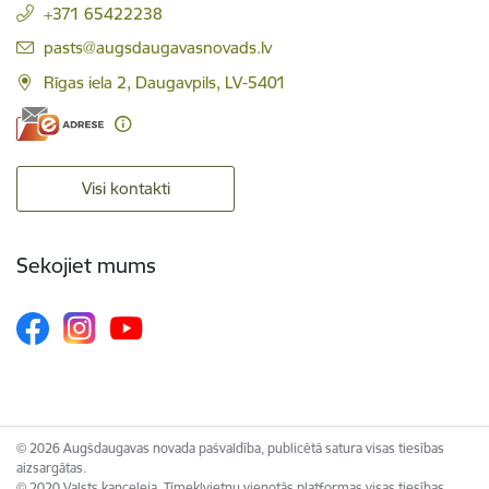
+371 65422238
E-pasts:
pasts@augsdaugavasnovads.lv
Rīgas iela 2, Daugavpils, LV-5401
Visi kontakti
Sekojiet mums
© 2026 Augšdaugavas novada pašvaldība, publicētā satura visas tiesības
aizsargātas.
© 2020 Valsts kanceleja, Tīmekļvietņu vienotās platformas visas tiesības