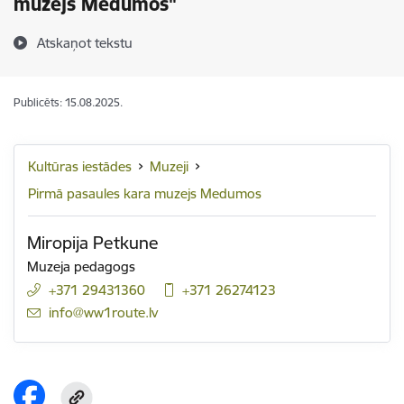
muzejs Medumos"
Atskaņot tekstu
Publicēts: 15.08.2025.
Kultūras iestādes
Muzeji
Pirmā pasaules kara muzejs Medumos
Miropija Petkune
Muzeja pedagogs
+371 29431360
+371 26274123
E-pasts:
info@ww1route.lv