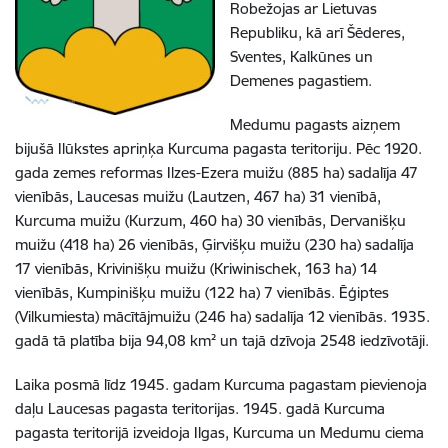
Robežojas ar Lietuvas
Republiku, kā arī Šēderes,
Sventes, Kalkūnes un
Demenes pagastiem.
Medumu pagasts aizņem
bijušā Ilūkstes apriņķa Kurcuma pagasta teritoriju. Pēc 1920.
gada zemes reformas Ilzes-Ezera muižu (885 ha) sadalīja 47
vienībās, Laucesas muižu (Lautzen, 467 ha) 31 vienībā,
Kurcuma muižu (Kurzum, 460 ha) 30 vienībās, Dervanišķu
muižu (418 ha) 26 vienībās, Ģirvišķu muižu (230 ha) sadalīja
17 vienībās, Krivinišķu muižu (Kriwinischek, 163 ha) 14
vienībās, Kumpinišķu muižu (122 ha) 7 vienībās. Ēģiptes
(Vilkumiesta) mācītājmuižu (246 ha) sadalīja 12 vienībās. 1935.
gadā tā platība bija 94,08 km² un tajā dzīvoja 2548 iedzīvotāji.
Laika posmā līdz 1945. gadam Kurcuma pagastam pievienoja
daļu Laucesas pagasta teritorijas. 1945. gadā Kurcuma
pagasta teritorijā izveidoja Ilgas, Kurcuma un Medumu ciema