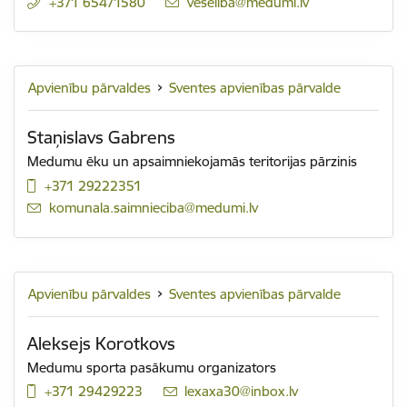
+371 65471580
E-pasts:
veseliba@medumi.lv
Apvienību pārvaldes
Sventes apvienības pārvalde
Staņislavs Gabrens
Medumu ēku un apsaimniekojamās teritorijas pārzinis
+371 29222351
E-pasts:
komunala.saimnieciba@medumi.lv
Apvienību pārvaldes
Sventes apvienības pārvalde
Aleksejs Korotkovs
Medumu sporta pasākumu organizators
+371 29429223
E-pasts:
lexaxa30@inbox.lv