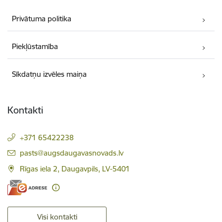
Privātuma politika
Piekļūstamība
Sīkdatņu izvēles maiņa
Kontakti
+371 65422238
E-pasts:
pasts@augsdaugavasnovads.lv
Rīgas iela 2, Daugavpils, LV-5401
Visi kontakti