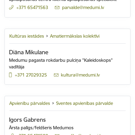
+371 65471563
E-pasts:
parvalde@medumi.lv
Kultūras iestādes
Amatiermākslas kolektīvi
Diāna Mikulane
Medumu pagasta rokdarbu pulciņa "Kaleidoskops"
vadītāja
+371 27029325
E-pasts:
kultura@medumi.lv
Apvienību pārvaldes
Sventes apvienības pārvalde
Igors Gabrens
Ārsta palīgs/feldšeris Medumos