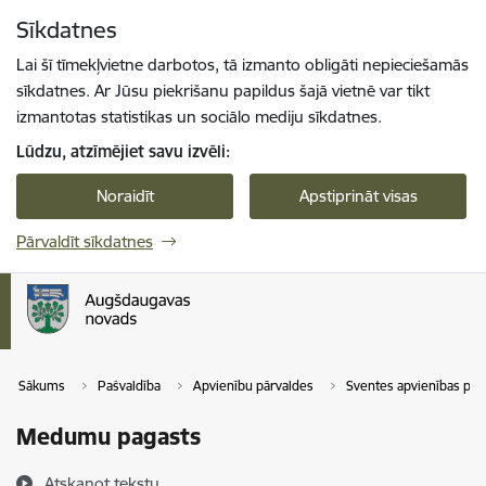
Pāriet uz lapas saturu
Sīkdatnes
Spied
lai meklētu
Enter
Lai šī tīmekļvietne darbotos, tā izmanto obligāti nepieciešamās
sīkdatnes. Ar Jūsu piekrišanu papildus šajā vietnē var tikt
izmantotas statistikas un sociālo mediju sīkdatnes.
Lūdzu, atzīmējiet savu izvēli:
Noraidīt
Apstiprināt visas
Pārvaldīt sīkdatnes
Sākums
Pašvaldība
Apvienību pārvaldes
Sventes apvienības pār
Medumu pagasts
Atskaņot tekstu