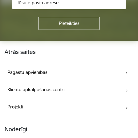
Kājene
Ātrās saites
Pagastu apvienības
Klientu apkalpošanas centri
Projekti
Noderīgi