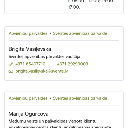
P. 08:00 - 12:00; 13:00 -
17:00.
Apvienību pārvaldes
Sventes apvienības pārvalde
Brigita Vasiļevska
Sventes apvienības pārvaldes vadītāja
+371 65407710
+371 29299003
E-pasts:
brigita.vasilevska@svente.lv
Apvienību pārvaldes
Sventes apvienības pārvalde
Marija Ogurcova
Medumu valsts un pašvaldības vienotā klientu
apkalpošanas centra klientu apkalpošanas speciāliste