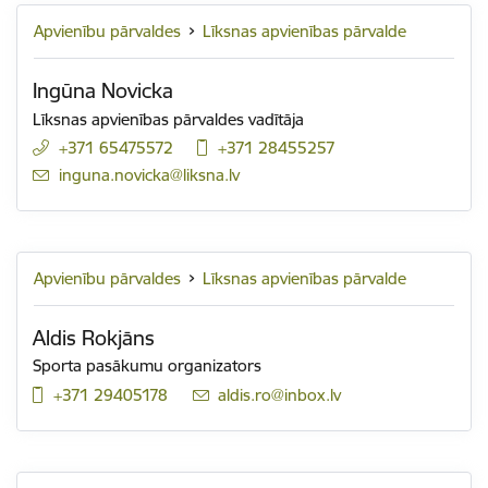
Apvienību pārvaldes
Līksnas apvienības pārvalde
Ingūna Novicka
Līksnas apvienības pārvaldes vadītāja
+371 65475572
+371 28455257
E-pasts:
inguna.novicka@liksna.lv
Apvienību pārvaldes
Līksnas apvienības pārvalde
Aldis Rokjāns
Sporta pasākumu organizators
+371 29405178
E-pasts:
aldis.ro@inbox.lv