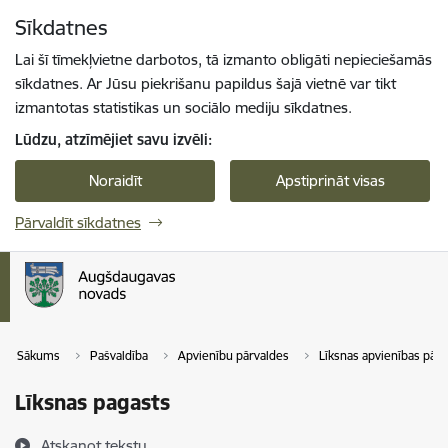
Pāriet uz lapas saturu
Sīkdatnes
Spied
lai meklētu
Enter
Lai šī tīmekļvietne darbotos, tā izmanto obligāti nepieciešamās
sīkdatnes. Ar Jūsu piekrišanu papildus šajā vietnē var tikt
izmantotas statistikas un sociālo mediju sīkdatnes.
Lūdzu, atzīmējiet savu izvēli:
Noraidīt
Apstiprināt visas
Pārvaldīt sīkdatnes
Sākums
Pašvaldība
Apvienību pārvaldes
Līksnas apvienības pārv
Līksnas pagasts
Atskaņot tekstu