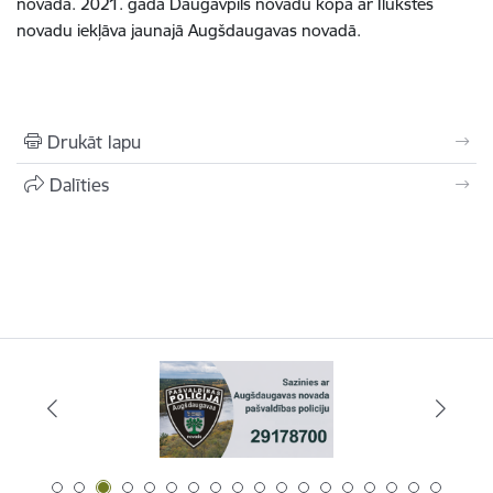
novadā. 2021. gadā Daugavpils novadu kopā ar Ilūkstes
novadu iekļāva jaunajā Augšdaugavas novadā.
Drukāt lapu
Dalīties