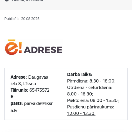
Publicēts: 20.08.2025.
Darba laiks:
Adrese:
Daugavas
Pirmdiena: 8.30 - 18:00;
iela 8, Līksna
Otrdiena - ceturtdiena:
Tālrunis:
65475572
8.00 - 16:30;
E-
Piektdiena: 08:00 - 15:30;
pasts:
parvalde@liksn
Pusdienu pārtraukums:
a.lv
12.00 - 12.30.