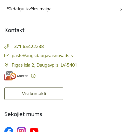
Sīkdatņu izvēles maiņa
Kontakti
+371 65422238
E-pasts:
pasts@augsdaugavasnovads.lv
Rīgas iela 2, Daugavpils, LV-5401
Visi kontakti
Sekojiet mums