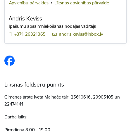
Apvienību pārvaldes
Līksnas apvienības pārvalde
Andris Kevišs
Īpašumu apsaimniekošanas nodaļas vadītājs
+371 26321365
E-pasts:
andris.keviss@inbox.lv
Līksnas feldšeru punkts
Ģimenes ārste Iveta Malnače tālr. 25610616, 29905105 un
22474141
Darba laiks:
Pirmdiena 8.00 - 19.00