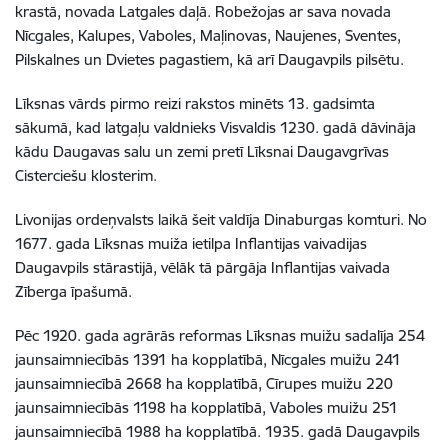
krastā, novada Latgales daļā. Robežojas ar sava novada
Nīcgales, Kalupes, Vaboles, Maļinovas, Naujenes, Sventes,
Pilskalnes un Dvietes pagastiem, kā arī Daugavpils pilsētu.
Līksnas vārds pirmo reizi rakstos minēts 13. gadsimta
sākumā, kad latgaļu valdnieks Visvaldis 1230. gadā dāvināja
kādu Daugavas salu un zemi pretī Līksnai Daugavgrīvas
Cisterciešu klosterim.
Livonijas ordeņvalsts laikā šeit valdīja Dinaburgas komturi. No
1677. gada Līksnas muiža ietilpa Inflantijas vaivadijas
Daugavpils stārastijā, vēlāk tā pārgāja Inflantijas vaivada
Zīberga īpašumā.
Pēc 1920. gada agrārās reformas Līksnas muižu sadalīja 254
jaunsaimniecībās 1391 ha kopplatībā, Nīcgales muižu 241
jaunsaimniecībā 2668 ha kopplatībā, Cīrupes muižu 220
jaunsaimniecībās 1198 ha kopplatībā, Vaboles muižu 251
jaunsaimniecībā 1988 ha kopplatībā. 1935. gadā Daugavpils