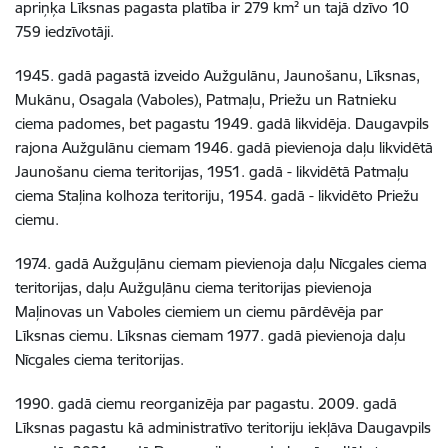
apriņķa Līksnas pagasta platība ir 279 km² un tajā dzīvo 10
759 iedzīvotāji.
1945. gadā pagastā izveido Aužgulānu, Jaunošanu, Līksnas,
Mukānu, Osagala (Vaboles), Patmaļu, Priežu un Ratnieku
ciema padomes, bet pagastu 1949. gadā likvidēja. Daugavpils
rajona Aužgulānu ciemam 1946. gadā pievienoja daļu likvidētā
Jaunošanu ciema teritorijas, 1951. gadā - likvidētā Patmaļu
ciema Staļina kolhoza teritoriju, 1954. gadā - likvidēto Priežu
ciemu.
1974. gadā Aužguļānu ciemam pievienoja daļu Nīcgales ciema
teritorijas, daļu Aužguļānu ciema teritorijas pievienoja
Maļinovas un Vaboles ciemiem un ciemu pārdēvēja par
Līksnas ciemu. Līksnas ciemam 1977. gadā pievienoja daļu
Nīcgales ciema teritorijas.
1990. gadā ciemu reorganizēja par pagastu. 2009. gadā
Līksnas pagastu kā administratīvo teritoriju iekļāva Daugavpils