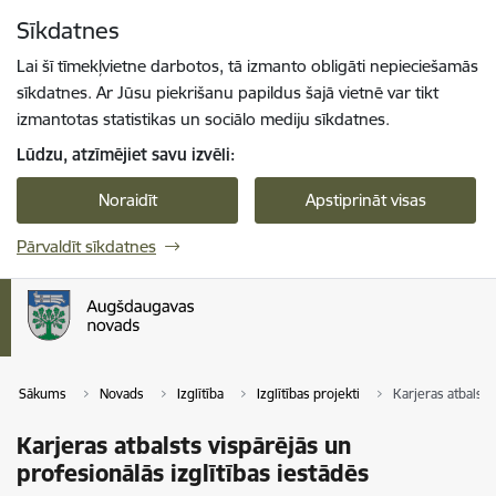
Pāriet uz lapas saturu
Sīkdatnes
Spied
lai meklētu
Enter
Lai šī tīmekļvietne darbotos, tā izmanto obligāti nepieciešamās
sīkdatnes. Ar Jūsu piekrišanu papildus šajā vietnē var tikt
izmantotas statistikas un sociālo mediju sīkdatnes.
Lūdzu, atzīmējiet savu izvēli:
Noraidīt
Apstiprināt visas
Pārvaldīt sīkdatnes
Sākums
Novads
Izglītība
Izglītības projekti
Karjeras atbalsts
Karjeras atbalsts vispārējās un
profesionālās izglītības iestādēs