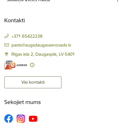
Kontakti
+371 65422238
E-pasts:
pasts@augsdaugavasnovads.lv
Rīgas iela 2, Daugavpils, LV-5401
Visi kontakti
Sekojiet mums