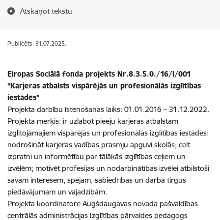
Atskaņot tekstu
Publicēts: 31.07.2025.
Eiropas Sociālā fonda projekts Nr.8.3.5.0./16/I/001
“Karjeras atbalsts vispārējās un profesionālās izglītības
iestādēs”
Projekta darbību īstenošanas laiks: 01.01.2016 – 31.12.2022.
Projekta mērķis: ir uzlabot pieeju karjeras atbalstam
izglītojamajiem vispārējās un profesionālās izglītības iestādēs:
nodrošināt karjeras vadības prasmju apguvi skolās; celt
izpratni un informētību par tālākās izglītības ceļiem un
izvēlēm; motivēt profesijas un nodarbinātības izvēlei atbilstoši
savām interesēm, spējam, sabiedrības un darba tirgus
piedāvājumam un vajadzībām.
Projekta koordinatore Augšdaugavas novada pašvaldības
centrālās administrācijas Izglītības pārvaldes pedagogs