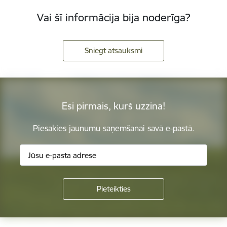
Vai šī informācija bija noderīga?
Sniegt atsauksmi
Esi pirmais, kurš uzzina!
Piesakies jaunumu saņemšanai savā e-pastā.
Kājene