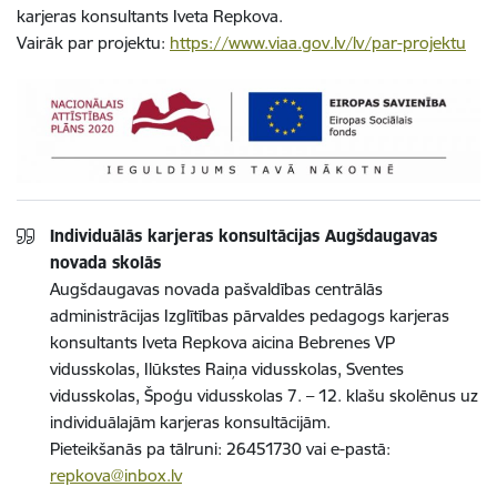
karjeras konsultants Iveta Repkova.
Vairāk par projektu:
https://www.viaa.gov.lv/lv/par-projektu
Individuālās karjeras konsultācijas Augšdaugavas
novada skolās
Augšdaugavas novada pašvaldības centrālās
administrācijas Izglītības pārvaldes pedagogs karjeras
konsultants Iveta Repkova aicina Bebrenes VP
vidusskolas, Ilūkstes Raiņa vidusskolas, Sventes
vidusskolas, Špoģu vidusskolas 7. – 12. klašu skolēnus uz
individuālajām karjeras konsultācijām.
Pieteikšanās pa tālruni: 26451730 vai e-pastā:
repkova@inbox.lv