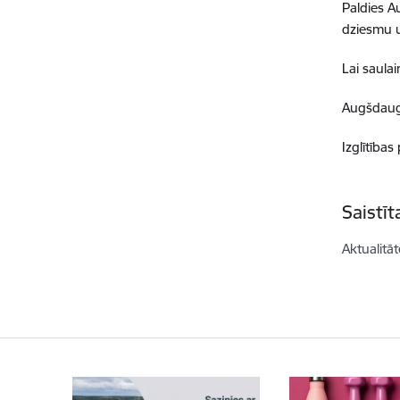
Paldies A
dziesmu 
Lai saula
Augšdaug
Izglītība
Saistī
Aktualitāt