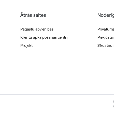
Kājene
Ātrās saites
Noderīg
Pagastu apvienības
Privātuma
Klientu apkalpošanas centri
Piekļūsta
Projekti
Sīkdatņu 
©