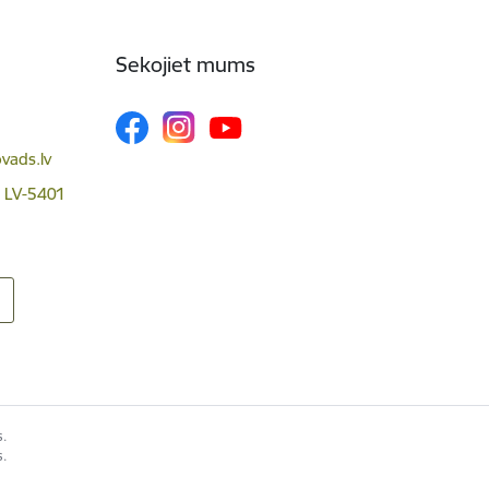
Sekojiet mums
vads.lv
, LV-5401
.
s.