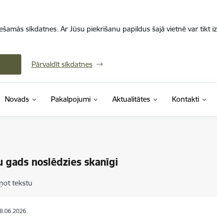
iešamās sīkdatnes. Ar Jūsu piekrišanu papildus šajā vietnē var tikt i
Pārvaldīt sīkdatnes
Novads
Pakalpojumi
Aktualitātes
Kontakti
 gads noslēdzies skanīgi
ņot tekstu
08.06.2026.