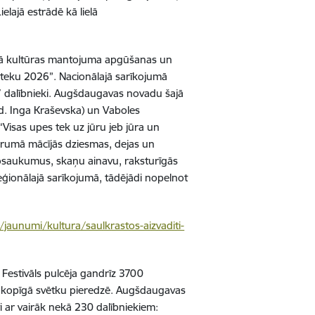
lajā estrādē kā lielā
ālā kultūras mantojuma apgūšanas un
teku 2026”. Nacionālajā sarīkojumā
7 dalībnieki. Augšdaugavas novadu šajā
ad. Inga Kraševska) un Vaboles
“Visas upes tek uz jūru jeb jūra un
 garumā mācījās dziesmas, dejas un
nosaukumus, skaņu ainavu, raksturīgās
eģionālajā sarīkojumā, tādējādi nopelnot
v/jaunumi/kultura/saulkrastos-aizvaditi-
 Festivāls pulcēja gandrīz 3700
vus kopīgā svētku pieredzē. Augšdaugavas
vi ar vairāk nekā 230 dalībniekiem: