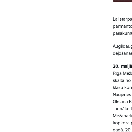
Lai starp
pārmantoš
pasākumus
Augšdauga
dejošanas,
20. maij
Rīgā Meža
skaitā no
klašu kor
Naujenes p
Oksana Kl
Jaunāko kl
Mežaparka
kopkora p
gadā. 20.