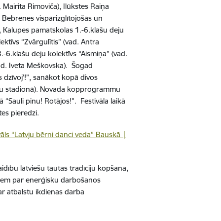
. Mairita Rimoviča), Ilūkstes Raiņa
, Bebrenes vispārizglītojošās un
), Kalupes pamatskolas 1.-6.klašu deju
ektīvs “Zvārgulītis” (vad. Antra
-6.klašu deju kolektīvs “Aismiņa” (vad.
vad. Iveta Meškovska). Šogad
dzīvoj’!”, sanākot kopā divos
išķu stadionā). Novada kopprogrammu
tā “Sauli pinu! Rotājos!”. Festivāla laikā
tes pieredzi.
vāls “Latvju bērni danci veda” Bauskā |
idību latviešu tautas tradīciju kopšanā,
iem par enerģisku darbošanos
ar atbalstu ikdienas darba