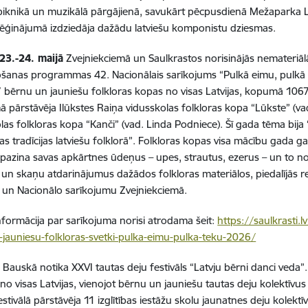
iknikā un muzikālā pārgājienā, savukārt pēcpusdienā Mežaparka Lie
ģinājumā izdziedāja dažādu latviešu komponistu dziesmas.
23.-24. maijā
Zvejniekciemā un Saulkrastos norisinājās nemateri
anas programmas 42. Nacionālais sarīkojums “Pulkā eimu, pulkā 
7 bērnu un jauniešu folkloras kopas no visas Latvijas, kopumā 106
ā pārstāvēja Ilūkstes Raiņa vidusskolas folkloras kopa “Lūkste” (v
as folkloras kopa “Kanči” (vad. Linda Podniece). Šī gada tēma bija 
bas tradīcijas latviešu folklorā”. Folkloras kopas visa mācību gada
iepazina savas apkārtnes ūdeņus – upes, strautus, ezerus – un to 
 un skaņu atdarinājumus dažādos folkloras materiālos, piedalījās r
” un Nacionālo sarīkojumu Zvejniekciemā.
nformācija par sarīkojuma norisi atrodama šeit:
https://saulkrasti.l
jauniesu-folkloras-svetki-pulka-eimu-pulka-teku-2026/
ā
Bauskā notika XXVI tautas deju festivāls “Latvju bērni danci veda”.
 no visas Latvijas, vienojot bērnu un jauniešu tautas deju kolektī
stivālā pārstāvēja 11 izglītības iestāžu skolu jaunatnes deju kolektī