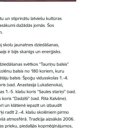
u un stiprinātu latviešu kultūras
 pasākumi dažādās jomās. Šos
ām.
pj skolu jaunatnes dziedāšanas,
ijs ir bijis skanīgs un enerģisks.
dziedāšanas svētkos “Tauriņu balsis”
olēnu balsis no 180 koriem, kuru
āju balsis: Špoģu vidusskolas 1.-4.
oris (vad. Anastasija Lukašenoka),
s 1.-5. klašu koris “Saules stariņi” (vad.
koris “Dadzīši” (vad. Rita Kalvāne).
rī un klātienē iepazīt un izbaudīt
rķi radīt 2.–4. klašu skolēniem pirmo
šā atmosfērā. Tradīcija aizsākās 2006.
s prieku, piedalījās kopmēģinājumos,