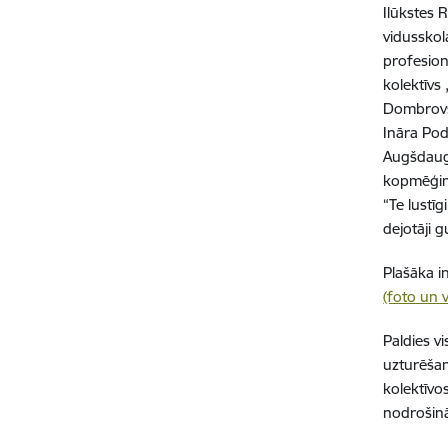
Ilūkstes 
vidusskol
profesion
kolektīvs 
Dombrovsk
Ināra Pod
Augšdauga
kopmēģinā
“Te lustīg
dejotāji g
Plašāka i
(foto un 
Paldies v
uzturēša
kolektīvo
nodrošin