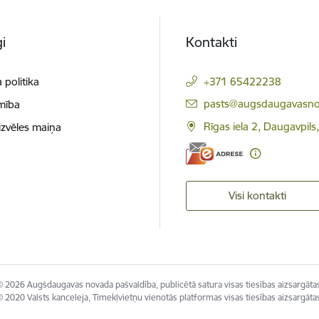
i
Kontakti
 politika
+371 65422238
E-pasts:
pasts@augsdaugavasno
mība
Rīgas iela 2, Daugavpils
izvēles maiņa
Visi kontakti
© 2026 Augšdaugavas novada pašvaldība, publicētā satura visas tiesības aizsargātas
 2020 Valsts kanceleja, Tīmekļvietņu vienotās platformas visas tiesības aizsargāta