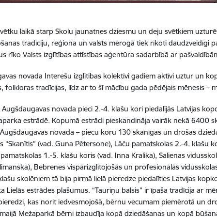
svētku laikā starp Skolu jaunatnes dziesmu un deju svētkiem uzturēt
anas tradīciju, reģiona un valsts mērogā tiek rīkoti daudzveidīgi
 rīko Valsts izglītības attīstības aģentūra sadarbībā ar pašvaldīb
vas novada Interešu izglītības kolektīvi gadiem aktīvi uztur un ko
 folkloras tradīcijas, līdz ar to šī mācību gada pēdējais mēnesis – ma
ā
Augšdaugavas novada pieci 2.-4. klašu kori piedalījās Latvijas kop
parka estrādē. Kopumā estrādi pieskandināja vairāk nekā 6400 sk
 Augšdaugavas novada – piecu koru 130 skanīgas un drošas dziedāt
is “Skanītis” (vad. Guna Pētersone), Lāču pamatskolas 2.-4. klašu k
amatskolas 1.-5. klašu koris (vad. Inna Kralika), Salienas vidusskola
imanska), Bebrenes vispārizglītojošās un profesionālās vidusskolas 
ašu skolēniem tā bija pirmā lielā pieredze piedalīties Latvijas kopko
 Lielās estrādes plašumus. “Tauriņu balsis” ir īpaša tradīcija ar mē
ieredzi, kas norit iedvesmojošā, bērnu vecumam piemērotā un dro
maijā Mežaparkā bērni izbaudīja kopā dziedāšanas un kopā būšana