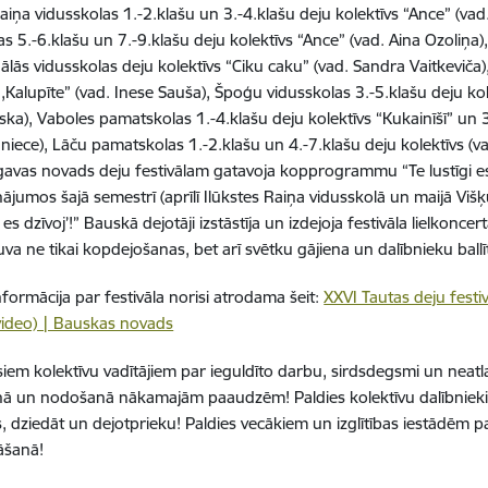
Raiņa vidusskolas 1.-2.klašu un 3.-4.klašu deju kolektīvs “Ance” (vad
as 5.-6.klašu un 7.-9.klašu deju kolektīvs “Ance” (vad. Aina Ozoliņa)
ālās vidusskolas deju kolektīvs “Ciku caku” (vad. Sandra Vaitkeviča
,,Kalupīte” (vad. Inese Sauša), Špoģu vidusskolas 3.-5.klašu deju kol
a), Vaboles pamatskolas 1.-4.klašu deju kolektīvs “Kukainīšī” un 3.
niece), Lāču pamatskolas 1.-2.klašu un 4.-7.klašu deju kolektīvs (
vas novads deju festivālam gatavoja kopprogrammu “Te lustīgi es 
jumos šajā semestrī (aprīlī Ilūkstes Raiņa vidusskolā un maijā V
i es dzīvoj’!” Bauskā dejotāji izstāstīja un izdejoja festivāla lielkoncer
uva ne tikai kopdejošanas, bet arī svētku gājiena un dalībnieku ballī
nformācija par festivāla norisi atrodama šeit:
XXVI Tautas deju festi
video) | Bauskas novads
isiem kolektīvu vadītājiem par ieguldīto darbu, sirdsdegsmi un neatla
nā un nodošanā nākamajām paaudzēm! Paldies kolektīvu dalībniek
s, dziedāt un dejotprieku! Paldies vecākiem un izglītības iestādēm p
āšanā!