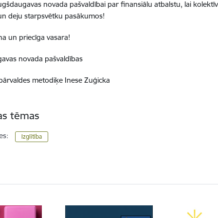
ugšdaugavas novada pašvaldībai par finansiālu atbalstu, lai kolektīv
un deju starpsvētku pasākumos!
ina un priecīga vasara!
avas novada pašvaldības
s pārvaldes metodiķe Inese Zuģicka
tas tēmas
es:
Izglītība