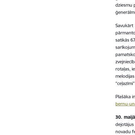
dziesmu p
ģenerālmē
Savukārt
pārmantoš
satikās 6
sarīkojum
pamatskol
zvejniecī
rotaļas, 
melodijas
“ceļazīmi
Plašāka i
bernu-un-
30. maij
dejotājus
novadu fe