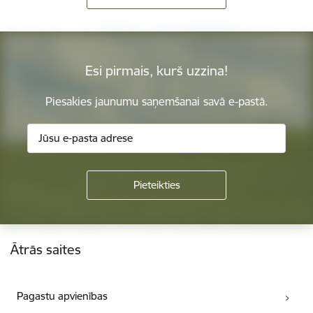
Esi pirmais, kurš uzzina!
Piesakies jaunumu saņemšanai savā e-pastā.
Kājene
Ātrās saites
Pagastu apvienības