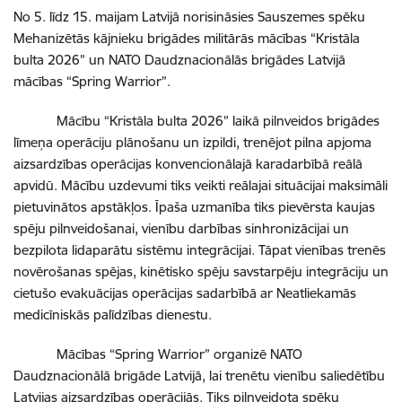
No 5. līdz 15. maijam Latvijā norisināsies Sauszemes spēku
Mehanizētās kājnieku brigādes militārās mācības “Kristāla
bulta 2026” un NATO Daudznacionālās brigādes Latvijā
mācības “Spring Warrior”.
Mācību “Kristāla bulta 2026” laikā pilnveidos brigādes
līmeņa operāciju plānošanu un izpildi, trenējot pilna apjoma
aizsardzības operācijas konvencionālajā karadarbībā reālā
apvidū. Mācību uzdevumi tiks veikti reālajai situācijai maksimāli
pietuvinātos apstākļos. Īpaša uzmanība tiks pievērsta kaujas
spēju pilnveidošanai, vienību darbības sinhronizācijai un
bezpilota lidaparātu sistēmu integrācijai. Tāpat vienības trenēs
novērošanas spējas, kinētisko spēju savstarpēju integrāciju un
cietušo evakuācijas operācijas sadarbībā ar Neatliekamās
medicīniskās palīdzības dienestu.
Mācības “Spring Warrior” organizē NATO
Daudznacionālā brigāde Latvijā, lai trenētu vienību saliedētību
Latvijas aizsardzības operācijās. Tiks pilnveidota spēku