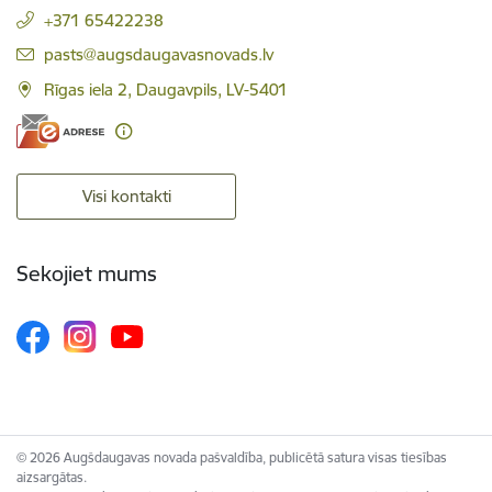
+371 65422238
E-pasts:
pasts@augsdaugavasnovads.lv
Rīgas iela 2, Daugavpils, LV-5401
Visi kontakti
Sekojiet mums
© 2026 Augšdaugavas novada pašvaldība, publicētā satura visas tiesības
aizsargātas.