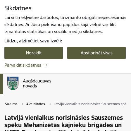
Pāriet uz lapas saturu
Sīkdatnes
Spied
lai meklētu
Enter
Lai šī tīmekļvietne darbotos, tā izmanto obligāti nepieciešamās
sīkdatnes. Ar Jūsu piekrišanu papildus šajā vietnē var tikt
izmantotas statistikas un sociālo mediju sīkdatnes.
Lūdzu, atzīmējiet savu izvēli:
Noraidīt
Apstiprināt visas
Pārvaldīt sīkdatnes
Sākums
Aktualitātes
Latvijā vienlaikus norisināsies Sauszemes spēk
Latvijā vienlaikus norisināsies Sauszemes
spēku Mehanizētās kājnieku brigādes un