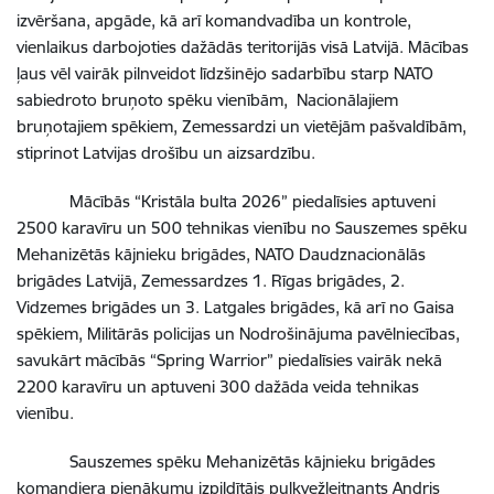
izvēršana, apgāde, kā arī komandvadība un kontrole,
vienlaikus darbojoties dažādās teritorijās visā Latvijā. Mācības
ļaus vēl vairāk pilnveidot līdzšinējo sadarbību starp NATO
sabiedroto bruņoto spēku vienībām, Nacionālajiem
bruņotajiem spēkiem, Zemessardzi un vietējām pašvaldībām,
stiprinot Latvijas drošību un aizsardzību.
Mācībās “Kristāla bulta 2026” piedalīsies aptuveni
2500 karavīru un 500 tehnikas vienību no Sauszemes spēku
Mehanizētās kājnieku brigādes, NATO Daudznacionālās
brigādes Latvijā, Zemessardzes 1. Rīgas brigādes, 2.
Vidzemes brigādes un 3. Latgales brigādes, kā arī no Gaisa
spēkiem, Militārās policijas un Nodrošinājuma pavēlniecības,
savukārt mācībās “Spring Warrior” piedalīsies vairāk nekā
2200 karavīru un aptuveni 300 dažāda veida tehnikas
vienību.
Sauszemes spēku Mehanizētās kājnieku brigādes
komandiera pienākumu izpildītājs pulkvežleitnants Andris