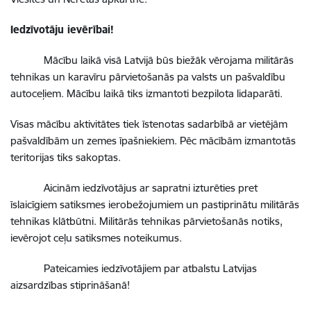
Iedzīvotāju ievērībai!
Mācību laikā visā Latvijā būs biežāk vērojama militārās
tehnikas un karavīru pārvietošanās pa valsts un pašvaldību
autoceļiem.
Mācību laikā tiks izmantoti bezpilota lidaparāti.
Visas mācību aktivitātes tiek īstenotas sadarbībā ar vietējām
pašvaldībām un zemes īpašniekiem. Pēc mācībām izmantotās
teritorijas tiks sakoptas.
Aicinām iedzīvotājus ar sapratni izturēties pret
īslaicīgiem satiksmes ierobežojumiem un pastiprinātu militārās
tehnikas klātbūtni. Militārās tehnikas pārvietošanās notiks,
ievērojot ceļu satiksmes noteikumus.
Pateicamies iedzīvotājiem par atbalstu Latvijas
aizsardzības stiprināšanā!