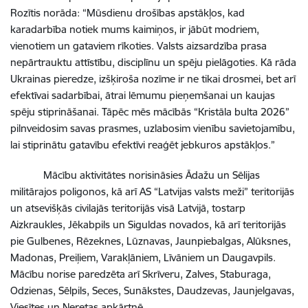
Rozītis norāda: “Mūsdienu drošības apstākļos, kad
karadarbība notiek mums kaimiņos, ir jābūt modriem,
vienotiem un gataviem rīkoties. Valsts aizsardzība prasa
nepārtrauktu attīstību, disciplīnu un spēju pielāgoties. Kā rāda
Ukrainas pieredze, izšķiroša nozīme ir ne tikai drosmei, bet arī
efektīvai sadarbībai, ātrai lēmumu pieņemšanai un kaujas
spēju stiprināšanai. Tāpēc mēs mācībās “Kristāla bulta 2026”
pilnveidosim savas prasmes, uzlabosim vienību savietojamību,
lai stiprinātu gatavību efektīvi reaģēt jebkuros apstākļos.”
Mācību aktivitātes norisināsies Ādažu un Sēlijas
militārajos poligonos, kā arī AS “Latvijas valsts meži” teritorijās
un atsevišķās civilajās teritorijās visā Latvijā, tostarp
Aizkraukles, Jēkabpils un Siguldas novados, kā arī teritorijās
pie Gulbenes, Rēzeknes, Lūznavas, Jaunpiebalgas, Alūksnes,
Madonas, Preiļiem, Varakļāniem, Līvāniem un Daugavpils.
Mācību norise paredzēta arī Skrīveru, Zalves, Staburaga,
Odzienas, Sēlpils, Seces, Sunākstes, Daudzevas, Jaunjelgavas,
Viesītes un Neretas apkārtnē.