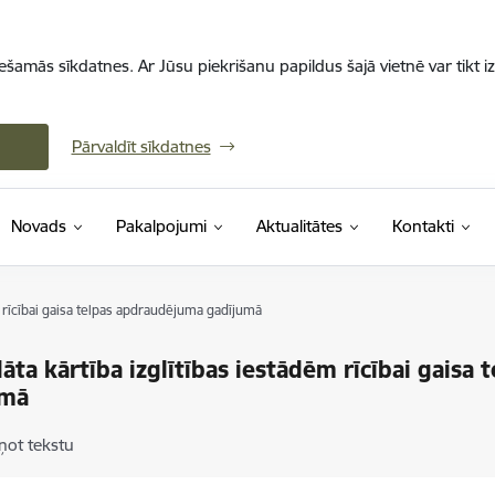
iešamās sīkdatnes. Ar Jūsu piekrišanu papildus šajā vietnē var tikt i
Pārvaldīt sīkdatnes
Novads
Pakalpojumi
Aktualitātes
Kontakti
m rīcībai gaisa telpas apdraudējuma gadījumā
dāta kārtība izglītības iestādēm rīcībai gaisa
umā
ņot tekstu