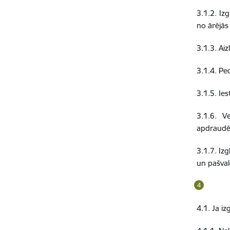
3.1.2. Iz
no ārējās
3.1.3. Ai
3.1.4. Pe
3.1.5. Ie
3.1.6. V
apdraudē
3.1.7. Iz
un pašval
4.1. Ja i