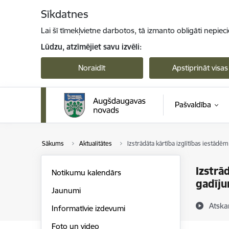
Pāriet uz lapas saturu
Sīkdatnes
Lai šī tīmekļvietne darbotos, tā izmanto obligāti nepiec
Lūdzu, atzīmējiet savu izvēli:
Noraidīt
Apstiprināt visas
Pašvaldība
Sākums
Aktualitātes
Izstrādāta kārtība izglītības iestādē
Izstrā
Notikumu kalendārs
gadīj
Jaunumi
Atska
Informatīvie izdevumi
Foto un video