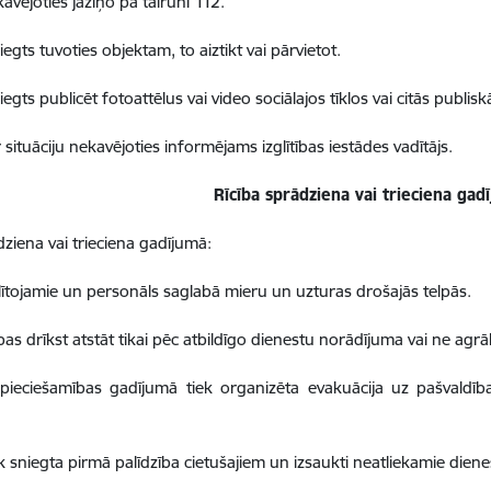
avējoties jāziņo pa tālruni 112.
liegts tuvoties objektam, to aiztikt vai pārvietot.
liegts publicēt fotoattēlus vai video sociālajos tīklos vai citās publis
 situāciju nekavējoties informējams izglītības iestādes vadītājs.
Rīcība sprādziena vai trieciena gad
dziena vai trieciena gadījumā:
glītojamie un personāls saglabā mieru un uzturas drošajās telpās.
lpas drīkst atstāt tikai pēc atbildīgo dienestu norādījuma vai ne ag
epieciešamības gadījumā tiek organizēta evakuācija uz pašvaldī
ek sniegta pirmā palīdzība cietušajiem un izsaukti neatliekamie dienes