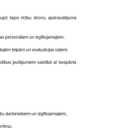
ekļaujot tajos rīcību dronu apdraudējuma
žas personālam un izglītojamajiem.
ošajām telpām un evakuācijas ceļiem.
rošības jautājumiem saistībā ar bezpilota
āžu darbiniekiem un izglītojamajiem.
oritmu.