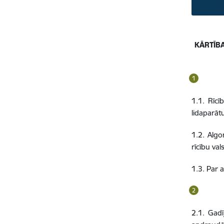
KĀRTĪB
1.1. Rīcī
lidaparāt
1.2. Algo
rīcību va
1.3. Par a
2.1. Gadī