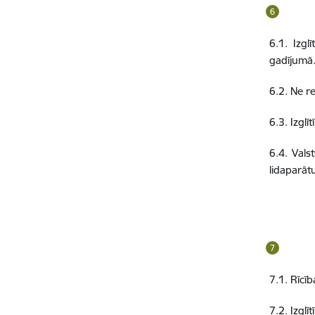
6.1. Izgl
gadījumā
6.2. Ne r
6.3. Izgl
6.4. Vals
lidaparāt
7.1. Rīcī
7.2. Izglī