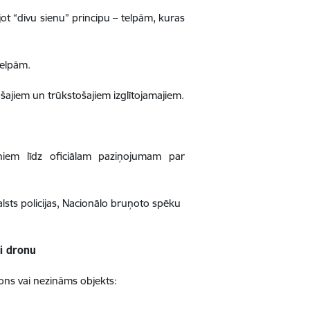
jot “divu sienu” principu – telpām, kuras
telpām.
šajiem un trūkstošajiem izglītojamajiem.
rniem līdz oficiālam paziņojumam par
alsts policijas, Nacionālo bruņoto spēku
i dronu
drons vai nezināms objekts: