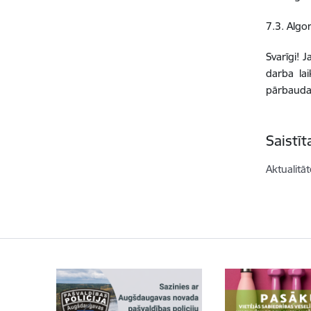
7.3. Algo
Svarīgi! 
darba lai
pārbauda 
Saistī
Aktualitāt