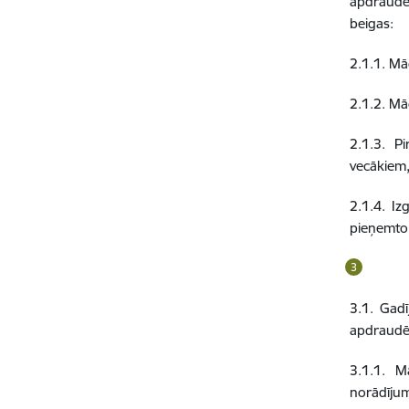
apdraudēj
beigas:
2.1.1. Mā
2.1.2. Mā
2.1.3. P
vecākiem,
2.1.4. Iz
pieņemto 
3.1. Gadī
apdraudēj
3.1.1. M
norādīju