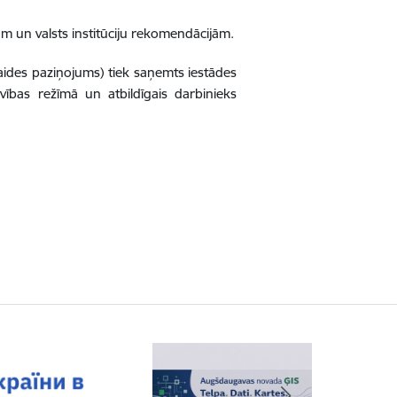
ņām un valsts institūciju rekomendācijām.
aides paziņojums) tiek saņemts iestādes
vības režīmā un atbildīgais darbinieks