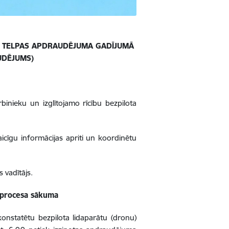
SA TELPAS APDRAUDĒJUMA GADĪJUMĀ
UDĒJUMS)
binieku un izglītojamo rīcību bezpilota
aicīgu informācijas apriti un koordinētu
s vadītājs.
u procesa sākuma
onstatētu bezpilota lidaparātu (dronu)