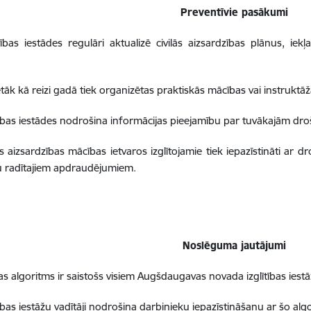
Preventīvie pasākumi
ītības iestādes regulāri aktualizē civilās aizsardzības plānus, i
.
etāk kā reizi gadā tiek organizētas praktiskās mācības vai instruktā
ītības iestādes nodrošina informācijas pieejamību par tuvākajām dr
ts aizsardzības mācības ietvaros izglītojamie tiek iepazīstināti ar d
u radītajiem apdraudējumiem.
Noslēguma jautājumi
bas algoritms ir saistošs visiem Augšdaugavas novada izglītības iest
tības iestāžu vadītāji nodrošina darbinieku iepazīstināšanu ar šo alg