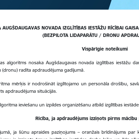
A AUGŠDAUGAVAS NOVADA IZGLĪTĪBAS IESTĀŽU RĪCĪBAI GAI
(BEZPILOTA LIDAPARĀTU / DRONU APDRA
Vispārīgie noteikumi
bas algoritms nosaka Augšdaugavas novada izglītības iestāžu dar
u (dronu) radīta apdraudējuma gadījumā.
ritma mērķis ir nodrošināt izglītojamo un personāla drošību, savl
lsts apdraudējuma situācijās.
lgoritma ieviešanu un izpildes organizēšanu atbild izglītības iestāde
Rīcība, ja apdraudējums izziņots pirms mācīb
jumā, ja šūnu apraides paziņojums – oranžais brīdinājums par k