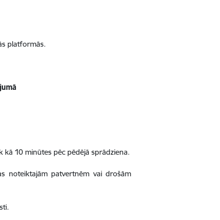
kās platformās.
ījumā
rāk kā 10 minūtes pēc pēdējā sprādziena.
bas noteiktajām patvertnēm vai drošām
ti.