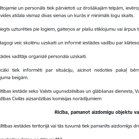
glītojamie un personāls tiek pārvietoti uz drošākajām telpām, ievēro
 vides atdala vismaz divas sienas un kurās ir minimāls logu skaits.
zliegts uzturēties pie logiem, gaiteņos ar plašu stiklojumu vai ārpus 
dagogi veic skolēnu uzskaiti un informē iestādes vadību par klāteso
stādes vadītājs organizē personāla uzskaiti.
ecāki tiek informēti par situāciju, aicinot nedoties pakaļ bē
juma beigām.
glītības iestāde seko Valsts ugunsdzēsības un glābšanas dienesta, V
dības Civilās aizsardzības komisijas norādījumiem
Rīcība, pamanot aizdomīgu objektu va
zglītības iestādes teritorijā vai tās tuvumā tiek pamanīts aizdomīgs 