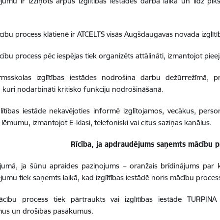
umu ir izziņots ārpus izglītības iestādes darba laika un līdz pl
cību process klātienē ir ATCELTS visās Augšdaugavas novada izglītī
cību process pēc iespējas tiek organizēts attālināti, izmantojot piee
irmsskolas izglītības iestādes nodrošina darbu dežūrrežīmā, p
 kuri nodarbināti kritisko funkciju nodrošināšanā.
glītības iestāde nekavējoties informē izglītojamos, vecākus, pers
lēmumu, izmantojot E-klasi, telefoniski vai citus saziņas kanālus.
Rīcība, ja apdraudējums saņemts mācību p
jumā, ja šūnu apraides paziņojums – oranžais brīdinājums par k
umu tiek saņemts laikā, kad izglītības iestādē noris mācību proces
ācību process tiek pārtraukts vai izglītības iestāde TURPINA 
mus un drošības pasākumus.