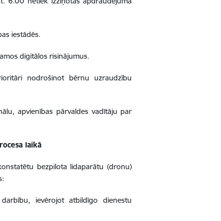
kst. 6.00 netiek izziņotas apdraudējuma
bas iestādēs.
jamos digitālos risinājumus.
rioritāri nodrošinot bērnu uzraudzību
onālu, apvienības pārvaldes vadītāju par
rocesa laikā
onstatētu bezpilota lidaparātu (dronu)
s:
darbību, ievērojot atbildīgo dienestu