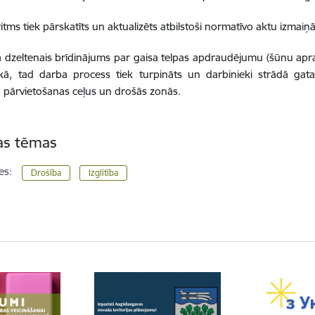
ritms tiek pārskatīts un aktualizēts atbilstoši normatīvo aktu izmai
Ja dzeltenais brīdinājums par gaisa telpas apdraudējumu (šūnu apr
kā, tad darba process tiek turpināts un darbinieki strādā gata
pārvietošanas ceļus un drošās zonās.
tas tēmas
es:
Drošība
Izglītība