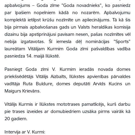
apbalvojums – Goda zīme "Goda novadnieks", ko pasniedz
par īpašiem nopelniem kādā no nozarēm. Apbalvojumu
komplektā ietilpst krūšu nozīmīte un apliecinājums. Tā kā šis
bija pirmais apbalvošanas gads un Valsts heraldikas komisija
dizainu bija apstiprinājusi pavisam nesen, pašas nozīmītes vēl
nebija izgatavotas. Šī iemesla dēļ nominācijas "Sports"
laureātam Vitālijam Kurmim Goda zīmi pašvaldības vadība
pasniedza 14. maijā Ilūkstē.
Pasniegt Goda zīmi V. Kurmim ieradās novada domes
priekšsēdētājs Vitālijs Aizbalts, Ilūkstes apvienības pārvaldes
vadītāja Ruta Buldure, domes deputāti Arvīds Kucins un
Maigurs Krievāns.
Vitālijs Kurmis ir Ilūkstes mototrases pamatlicējs, kurš darbu
pie trases izveides ar domubiedriem uzsāka pirms vairāk kā
20 gadiem.
Intervija ar V. Kurmi: