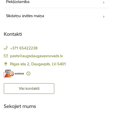
Piekļūstamība
Sīkdatņu izvēles maiņa
Kontakti
+371 65422238
E-pasts:
pasts@augsdaugavasnovads.lv
Rīgas iela 2, Daugavpils, LV-5401
Visi kontakti
Sekojiet mums