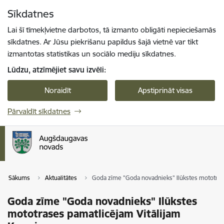
Pāriet uz lapas saturu
Sīkdatnes
Spied
lai meklētu
Enter
Lai šī tīmekļvietne darbotos, tā izmanto obligāti nepieciešamās
sīkdatnes. Ar Jūsu piekrišanu papildus šajā vietnē var tikt
izmantotas statistikas un sociālo mediju sīkdatnes.
Lūdzu, atzīmējiet savu izvēli:
Noraidīt
Apstiprināt visas
Pārvaldīt sīkdatnes
Sākums
Aktualitātes
Goda zīme "Goda novadnieks" Ilūkstes mototras
Goda zīme "Goda novadnieks" Ilūkstes
mototrases pamatlicējam Vitālijam