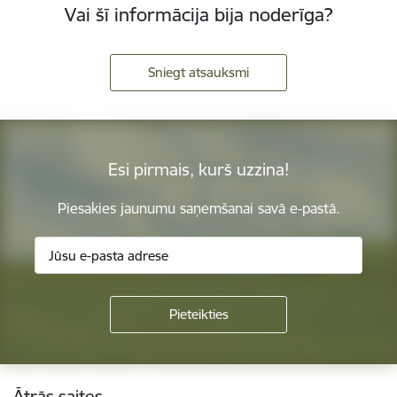
Vai šī informācija bija noderīga?
Sniegt atsauksmi
Esi pirmais, kurš uzzina!
Piesakies jaunumu saņemšanai savā e-pastā.
Kājene
Ātrās saites