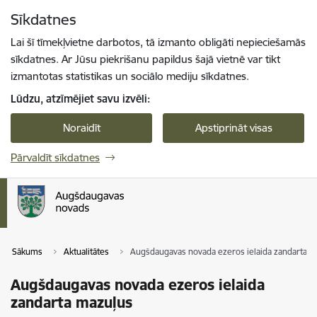
Pāriet uz lapas saturu
Sīkdatnes
Spied
lai meklētu
Enter
Lai šī tīmekļvietne darbotos, tā izmanto obligāti nepieciešamās
sīkdatnes. Ar Jūsu piekrišanu papildus šajā vietnē var tikt
izmantotas statistikas un sociālo mediju sīkdatnes.
Lūdzu, atzīmējiet savu izvēli:
Noraidīt
Apstiprināt visas
Pārvaldīt sīkdatnes
Sākums
Aktualitātes
Augšdaugavas novada ezeros ielaida zandarta m
Augšdaugavas novada ezeros ielaida
zandarta mazuļus