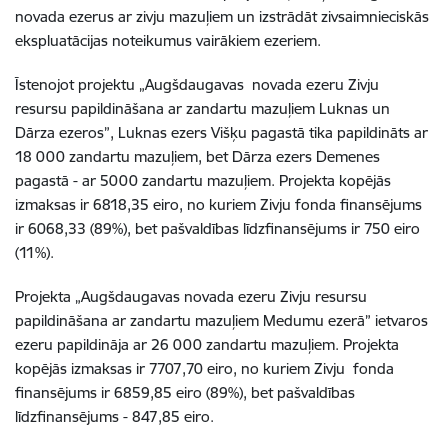
novada ezerus ar zivju mazuļiem un izstrādāt zivsaimnieciskās
ekspluatācijas noteikumus vairākiem ezeriem.
Īstenojot projektu „Augšdaugavas novada ezeru Zivju
resursu papildināšana ar zandartu mazuļiem Luknas un
Dārza ezeros”, Luknas ezers Višķu pagastā tika papildināts ar
18 000 zandartu mazuļiem, bet Dārza ezers Demenes
pagastā - ar 5000 zandartu mazuļiem. Projekta kopējās
izmaksas ir 6818,35 eiro, no kuriem Zivju fonda finansējums
ir 6068,33 (89%), bet pašvaldības līdzfinansējums ir 750 eiro
(11%).
Projekta „Augšdaugavas novada ezeru Zivju resursu
papildināšana ar zandartu mazuļiem Medumu ezerā” ietvaros
ezeru papildināja ar 26 000 zandartu mazuļiem. Projekta
kopējās izmaksas ir 7707,70 eiro, no kuriem Zivju fonda
finansējums ir 6859,85 eiro (89%), bet pašvaldības
līdzfinansējums - 847,85 eiro.