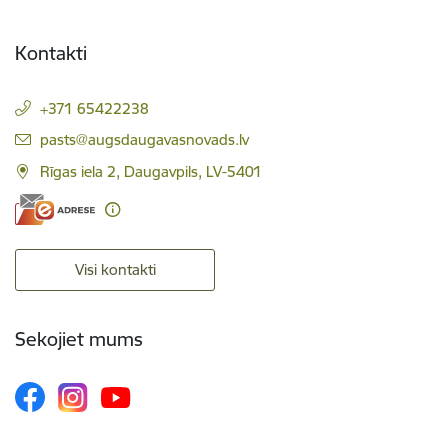
Kontakti
+371 65422238
E-pasts:
pasts@augsdaugavasnovads.lv
Rīgas iela 2, Daugavpils, LV-5401
Visi kontakti
Sekojiet mums