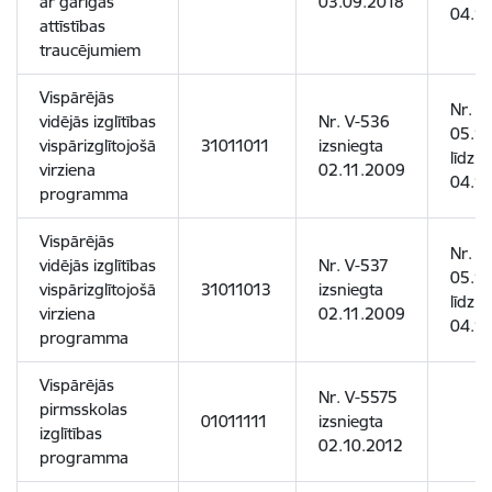
ar garīgās
03.09.2018
04.1
attīstības
traucējumiem
Vispārējās
Nr. 1
vidējās izglītības
Nr. V-536
05.1
vispārizglītojošā
31011011
izsniegta
līdz
virziena
02.11.2009
04.1
programma
Vispārējās
Nr. 1
vidējās izglītības
Nr. V-537
05.1
vispārizglītojošā
31011013
izsniegta
līdz
virziena
02.11.2009
04.1
programma
Vispārējās
Nr. V-5575
pirmsskolas
01011111
izsniegta
izglītības
02.10.2012
programma