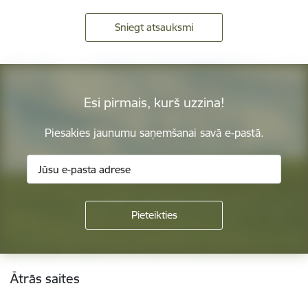
Sniegt atsauksmi
Esi pirmais, kurš uzzina!
Piesakies jaunumu saņemšanai savā e-pastā.
Kājene
Ātrās saites