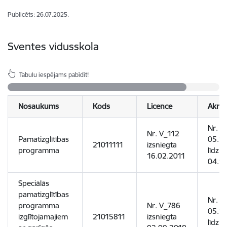
Publicēts: 26.07.2025.
Sventes vidusskola
Tabulu iespējams pabīdīt!
Nosaukums
Kods
Licence
Akred
Nr. 1
Nr. V_112
Pamatizglītības
05.1
21011111
izsniegta
programma
līdz
16.02.2011
04.1
Speciālās
pamatizglītības
Nr. 1
programma
Nr. V_786
05.1
izglītojamajiem
21015811
izsniegta
līdz