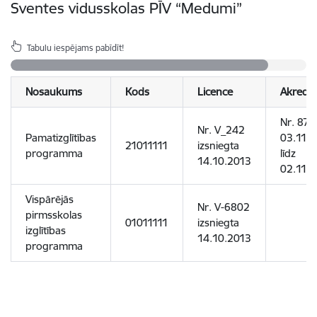
Sventes vidusskolas PĪV “Medumi”
Tabulu iespējams pabīdīt!
Nosaukums
Kods
Licence
Akreditā
Nr. 870
Nr. V_242
Pamatizglītības
03.11.
21011111
izsniegta
programma
līdz
14.10.2013
02.11.
Vispārējās
Nr. V-6802
pirmsskolas
01011111
izsniegta
izglītības
14.10.2013
programma