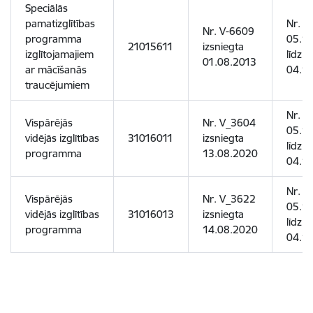
Speciālās
pamatizglītības
Nr. 1
Nr. V-6609
programma
05.1
21015611
izsniegta
izglītojamajiem
līdz
01.08.2013
ar mācīšanās
04.1
traucējumiem
Nr. 1
Vispārējās
Nr. V_3604
05.1
vidējās izglītības
31016011
izsniegta
līdz
programma
13.08.2020
04.1
Nr. 1
Vispārējās
Nr. V_3622
05.1
vidējās izglītības
31016013
izsniegta
līdz
programma
14.08.2020
04.1