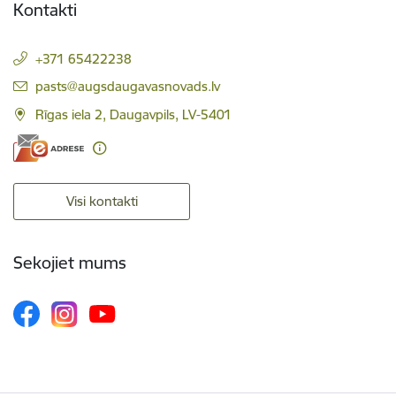
Kontakti
+371 65422238
E-pasts:
pasts@augsdaugavasnovads.lv
Rīgas iela 2, Daugavpils, LV-5401
Visi kontakti
Sekojiet mums