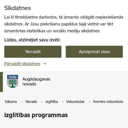
Pāriet uz lapas saturu
Sīkdatnes
Spied
lai meklētu
Enter
Lai šī tīmekļvietne darbotos, tā izmanto obligāti nepieciešamās
sīkdatnes. Ar Jūsu piekrišanu papildus šajā vietnē var tikt
izmantotas statistikas un sociālo mediju sīkdatnes.
Lūdzu, atzīmējiet savu izvēli:
Noraidīt
Apstiprināt visas
Pārvaldīt sīkdatnes
Sākums
Novads
Izglītība
Vidusskolas
Sventes vidusskola
Izglītības programmas