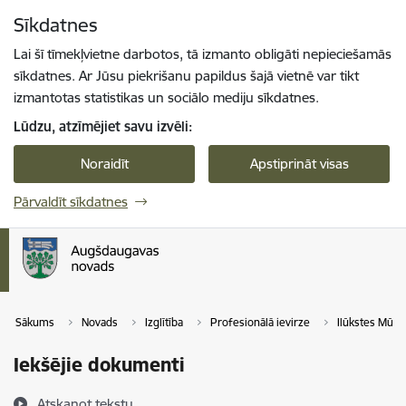
Pāriet uz lapas saturu
Sīkdatnes
Spied
lai meklētu
Enter
Lai šī tīmekļvietne darbotos, tā izmanto obligāti nepieciešamās
sīkdatnes. Ar Jūsu piekrišanu papildus šajā vietnē var tikt
izmantotas statistikas un sociālo mediju sīkdatnes.
Lūdzu, atzīmējiet savu izvēli:
Noraidīt
Apstiprināt visas
Pārvaldīt sīkdatnes
Sākums
Novads
Izglītība
Profesionālā ievirze
Ilūkstes Mūzi
Iekšējie dokumenti
Atskaņot tekstu