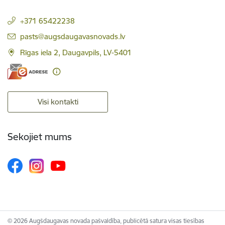
+371 65422238
E-pasts:
pasts@augsdaugavasnovads.lv
Rīgas iela 2, Daugavpils, LV-5401
Visi kontakti
Sekojiet mums
© 2026 Augšdaugavas novada pašvaldība, publicētā satura visas tiesības