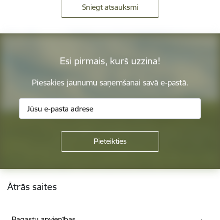
Sniegt atsauksmi
Esi pirmais, kurš uzzina!
Piesakies jaunumu saņemšanai savā e-pastā.
Kājene
Ātrās saites
Pagastu apvienības