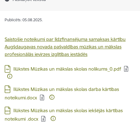
Publicēts: 05.08.2025.
Saistošie noteikumi par līdzfinansējuma samaksas kārtību
Augšdaugavas novada pašvaldības mūzikas un mākslas
profesionālās ievirzes izglītības iestādēs
Lejupielādēt:
Ilūkstes Mūzikas un mākslas skolas nolikums_0.pdf
Lejupielādēt:
Ilūkstes Mūzikas un mākslas skolas darba kārtības
noteikumi.docx
Lejupielādēt:
Ilūkstes Mūzikas un mākslas skolas iekšējās kārtības
noteikumi .docx