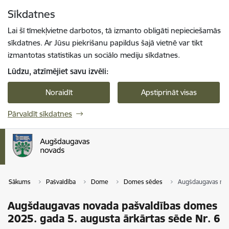
Pāriet uz lapas saturu
Sīkdatnes
Spied
lai meklētu
Enter
Lai šī tīmekļvietne darbotos, tā izmanto obligāti nepieciešamās
sīkdatnes. Ar Jūsu piekrišanu papildus šajā vietnē var tikt
izmantotas statistikas un sociālo mediju sīkdatnes.
Lūdzu, atzīmējiet savu izvēli:
Noraidīt
Apstiprināt visas
Pārvaldīt sīkdatnes
Sākums
Pašvaldība
Dome
Domes sēdes
Augšdaugavas nova
Augšdaugavas novada pašvaldības domes
2025. gada 5. augusta ārkārtas sēde Nr. 6