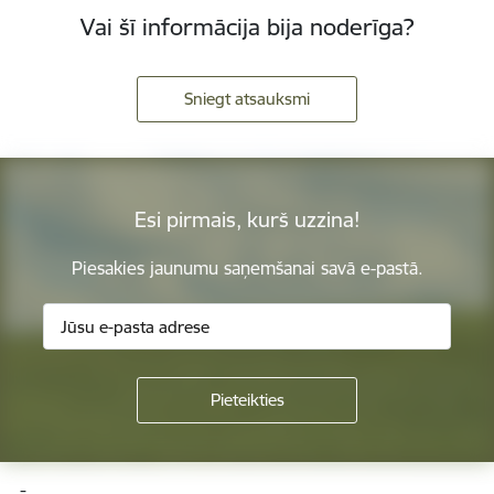
Vai šī informācija bija noderīga?
Sniegt atsauksmi
Esi pirmais, kurš uzzina!
Piesakies jaunumu saņemšanai savā e-pastā.
Kājene