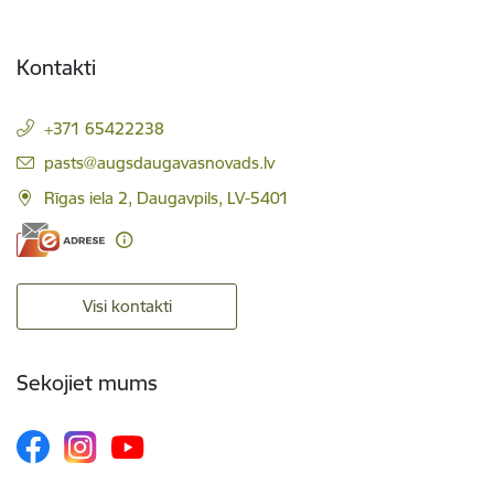
Kontakti
+371 65422238
E-pasts:
pasts@augsdaugavasnovads.lv
Rīgas iela 2, Daugavpils, LV-5401
Visi kontakti
Sekojiet mums